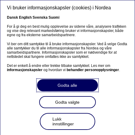
Hopp til hovedinnhold
Vi bruker informasjonskapsler (cookies) i Nordea
Dansk
English
Svenska
Suomi
For å gi deg en best mulig opplevelse av sidene våre, analysere trafikken
og vise deg relevant markedsføring bruker vi informasjonskapsler, både
egne og fra eksterne samarbeidspartnere.
Vi ber om ditt samtykke til å bruke informasjonskapsler. Ved å velge Godta
alle samtykker du til alle informasjonskapsler fra Nordea og våre
samarbeidspartnere. Informasjonskapsler som er nødvendige for at
nettstedet skal fungere omfattes ikke av samtykket.
Det er enkelt å endre eller trekke tilbake samtykket. Les mer om
informasjonskapsler
og hvordan vi
behandler personopplysninger
.
Content type
Søk
Godta alle
Godta valgte
Nettside
Lukk
innstillinger
Artikler