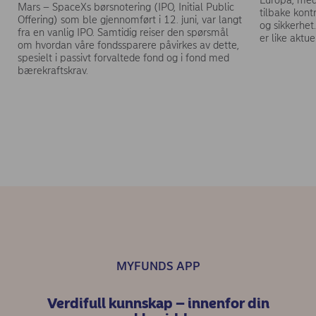
Europa, med
Mars – SpaceXs børsnotering (IPO, Initial Public
tilbake kont
Offering) som ble gjennomført i 12. juni, var langt
og sikkerhet
fra en vanlig IPO. Samtidig reiser den spørsmål
er like aktu
om hvordan våre fondssparere påvirkes av dette,
spesielt i passivt forvaltede fond og i fond med
bærekraftskrav.
MYFUNDS APP
Verdifull kunnskap – innenfor din