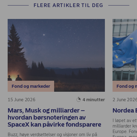
FLERE ARTIKLER TIL DEG
Fond og markeder
Fond og 
15 June 2026
4 minutter
2 June 202
Mars, Musk og milliarder –
Nordea 
hvordan børsnoteringen av
I løpet av e
SpaceX kan påvirke fondsparere
milliarder 
Europe. Fond
Buzz, høye verdsettelser og visjoner om liv på