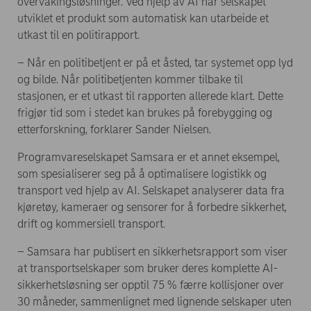
overvåkingsløsninger. Ved hjelp av AI har selskapet
utviklet et produkt som automatisk kan utarbeide et
utkast til en politirapport.
– Når en politibetjent er på et åsted, tar systemet opp lyd
og bilde. Når politibetjenten kommer tilbake til
stasjonen, er et utkast til rapporten allerede klart. Dette
frigjør tid som i stedet kan brukes på forebygging og
etterforskning, forklarer Sander Nielsen.
Programvareselskapet Samsara er et annet eksempel,
som spesialiserer seg på å optimalisere logistikk og
transport ved hjelp av AI. Selskapet analyserer data fra
kjøretøy, kameraer og sensorer for å forbedre sikkerhet,
drift og kommersiell transport.
– Samsara har publisert en sikkerhetsrapport som viser
at transportselskaper som bruker deres komplette AI-
sikkerhetsløsning ser opptil 75 % færre kollisjoner over
30 måneder, sammenlignet med lignende selskaper uten