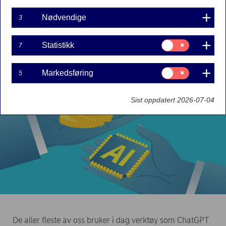
Fond
Innovasjon
Sparing
Nødvendige
3
Aksjer
Samtykke
Statistikk
7
til:
Statistikk
Samtykke
Markedsføring
5
til:
Markedsføring
Sist oppdatert 2026-07-04
De aller fleste av oss bruker i dag verktøy som ChatGPT