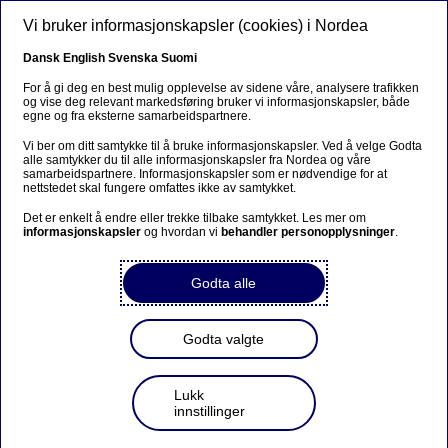
Hopp til hovedinnhold
Vi bruker informasjonskapsler (cookies) i Nordea
Dansk
English
Svenska
Suomi
For å gi deg en best mulig opplevelse av sidene våre, analysere trafikken
og vise deg relevant markedsføring bruker vi informasjonskapsler, både
egne og fra eksterne samarbeidspartnere.
Vi ber om ditt samtykke til å bruke informasjonskapsler. Ved å velge Godta
alle samtykker du til alle informasjonskapsler fra Nordea og våre
AI endrer fokus: Nytt fond
samarbeidspartnere. Informasjonskapsler som er nødvendige for at
nettstedet skal fungere omfattes ikke av samtykket.
investerer i teknologi, vekst
Det er enkelt å endre eller trekke tilbake samtykket. Les mer om
informasjonskapsler
og hvordan vi
behandler personopplysninger
.
og effektivitet
Godta alle
Et nytt AI-fond går utover tradisjonelle
teknologiinvesteringer og fokuserer på selskaper som
Godta valgte
både utvikler og utnytter kunstig intelligens for å skape
bedre kundeopplevelser og høyere avkastning.
Lukk
innstillinger
11. MARS 2026
6
MINUTTER