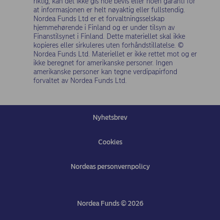
riktig, kan det ikke gis noe bevis eller noen garanti for
at informasjonen er helt nøyaktig eller fullstendig.
Nordea Funds Ltd er et forvaltningsselskap
hjemmehørende i Finland og er under tilsyn av
Finanstilsynet i Finland. Dette materiellet skal ikke
kopieres eller sirkuleres uten forhåndstillatelse. ©
Nordea Funds Ltd. Materiellet er ikke rettet mot og er
ikke beregnet for amerikanske personer. Ingen
amerikanske personer kan tegne verdipapirfond
forvaltet av Nordea Funds Ltd.
Nyhetsbrev
Cookies
Nordeas personvernpolicy
(opens in new windo
Nordea Funds © 2026