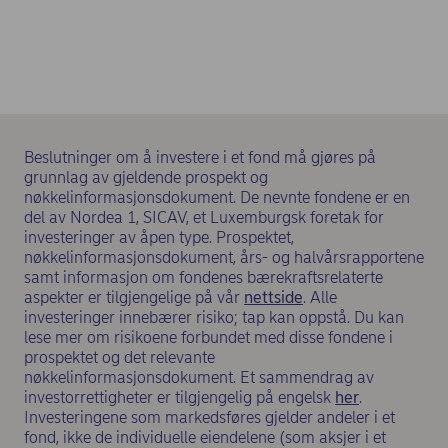
Beslutninger om å investere i et fond må gjøres på
grunnlag av gjeldende prospekt og
nøkkelinformasjonsdokument. De nevnte fondene er en
del av Nordea 1, SICAV, et Luxemburgsk foretak for
investeringer av åpen type. Prospektet,
nøkkelinformasjonsdokument, års- og halvårsrapportene
samt informasjon om fondenes bærekraftsrelaterte
(opens in new wind
aspekter er tilgjengelige på vår
nettside
. Alle
investeringer innebærer risiko; tap kan oppstå. Du kan
lese mer om risikoene forbundet med disse fondene i
prospektet og det relevante
nøkkelinformasjonsdokument. Et sammendrag av
(opens in n
investorrettigheter er tilgjengelig på engelsk
her
.
Investeringene som markedsføres gjelder andeler i et
fond, ikke de individuelle eiendelene (som aksjer i et