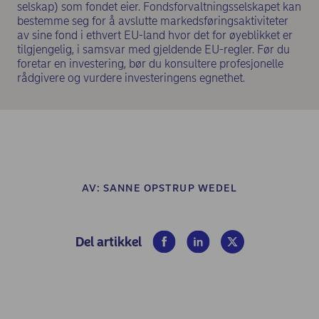
selskap) som fondet eier. Fondsforvaltningsselskapet kan
bestemme seg for å avslutte markedsføringsaktiviteter
av sine fond i ethvert EU-land hvor det for øyeblikket er
tilgjengelig, i samsvar med gjeldende EU-regler. Før du
foretar en investering, bør du konsultere profesjonelle
rådgivere og vurdere investeringens egnethet.
AV:
SANNE OPSTRUP WEDEL
(opens in new window)
(opens in new window)
(opens in new win
Del artikkel