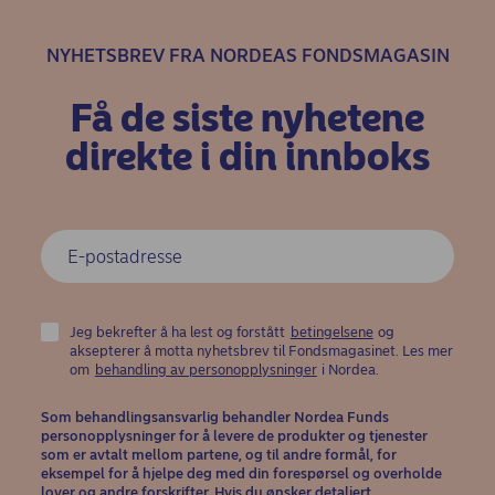
NYHETSBREV FRA NORDEAS FONDSMAGASIN
Få de siste nyhetene
direkte i din innboks
Jeg bekrefter å ha lest og forstått
betingelsene
og
aksepterer å motta nyhetsbrev til Fondsmagasinet. Les mer
(opens in new window)
om
behandling av personopplysninger
i Nordea.
Som behandlingsansvarlig behandler Nordea Funds
personopplysninger for å levere de produkter og tjenester
som er avtalt mellom partene, og til andre formål, for
eksempel for å hjelpe deg med din forespørsel og overholde
lover og andre forskrifter. Hvis du ønsker detaljert