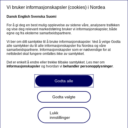
Hopp til hovedinnhold
Vi bruker informasjonskapsler (cookies) i Nordea
Dansk
English
Svenska
Suomi
For å gi deg en best mulig opplevelse av sidene våre, analysere trafikken
og vise deg relevant markedsføring bruker vi informasjonskapsler, både
egne og fra eksterne samarbeidspartnere.
05 JUNI 2025
Vi ber om ditt samtykke til å bruke informasjonskapsler. Ved å velge Godta
alle samtykker du til alle informasjonskapsler fra Nordea og våre
samarbeidspartnere. Informasjonskapsler som er nødvendige for at
nettstedet skal fungere omfattes ikke av samtykket.
Nordea 1, SICAV –
Det er enkelt å endre eller trekke tilbake samtykket. Les mer om
Global Value ESG
informasjonskapsler
og hvordan vi
behandler personopplysninger
.
Fund vil avvikles
Godta alle
Godta valgte
(opens 
Nordea 1, SICAV – Global Value ESG Fund vil avvikles
Lukk
innstillinger