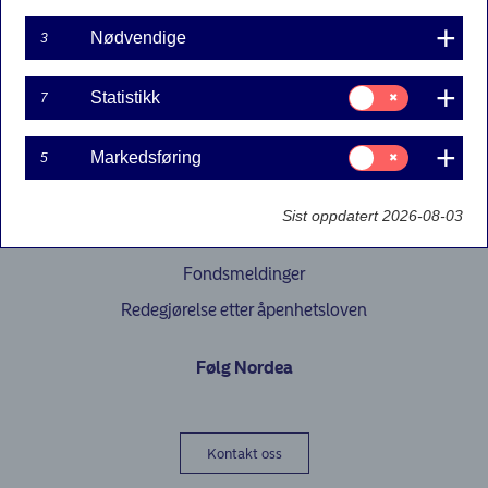
Nødvendige
3
Samtykke
Statistikk
7
til:
Statistikk
Våre fond
Samtykke
Markedsføring
5
til:
Fondsmagasinet
Markedsføring
Sist oppdatert 2026-08-03
Dokumenter og bærekraftsrelatert informasjon
Fondsmeldinger
Redegjørelse etter åpenhetsloven
Følg Nordea
Kontakt oss