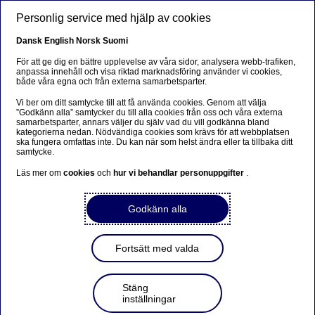
Skip to main content
Personlig service med hjälp av cookies
Dansk
English
Norsk
Suomi
För att ge dig en bättre upplevelse av våra sidor, analysera webb-trafiken,
anpassa innehåll och visa riktad marknadsföring använder vi cookies,
både våra egna och från externa samarbetsparter.
Att spara i fonder innebär en risk. Fonders historiska avkastning är inte en
Vi ber om ditt samtycke till att få använda cookies. Genom att välja
garanti för att de ska ge samma avkastning framöver. De pengar som
”Godkänn alla” samtycker du till alla cookies från oss och våra externa
placeras kan både öka och minska i värde och det är inte säkert att du får
samarbetsparter, annars väljer du själv vad du vill godkänna bland
tillbaka alla de pengar du har satt in. Fonder med riskklass 5-7 kan minska
kategorierna nedan. Nödvändiga cookies som krävs för att webbplatsen
och öka kraftigt i värde.
ska fungera omfattas inte. Du kan när som helst ändra eller ta tillbaka ditt
samtycke.
Läs mer om
cookies
och
hur vi behandlar personuppgifter
.
Godkänn alla
Emerging ex China
Fortsätt med valda
Sustainable Stars BQ
Stäng
inställningar
(opens in new window)
ISIN-kod: LU2621829089
|
Faktablad
|
Informationsbroschyr /
(opens in new window)
Prospekt