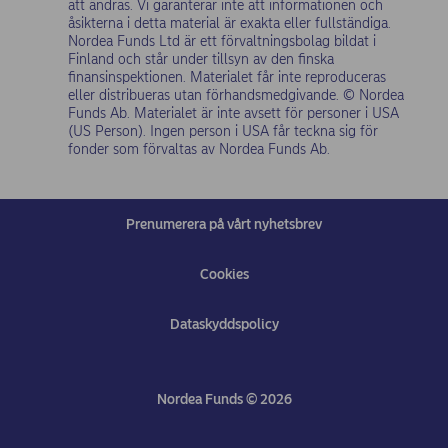
att ändras. Vi garanterar inte att informationen och
åsikterna i detta material är exakta eller fullständiga.
Nordea Funds Ltd är ett förvaltningsbolag bildat i
Finland och står under tillsyn av den finska
finansinspektionen. Materialet får inte reproduceras
eller distribueras utan förhandsmedgivande. © Nordea
Funds Ab. Materialet är inte avsett för personer i USA
(US Person). Ingen person i USA får teckna sig för
fonder som förvaltas av Nordea Funds Ab.
Prenumerera på vårt nyhetsbrev
Cookies
Dataskyddspolicy
(opens in new window)
Nordea Funds © 2026