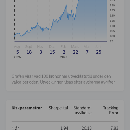
135
130
125
120
115
110
105
100
95
Aug
Sept
Nov
Dec
Feb
Mars
Maj
Juni
5
18
3
15
2
22
7
25
2025
2026
Grafen visar vad 100 kronor har utvecklats till under den
valda perioden. Utvecklingen visas efter avdragna avgifter.
Risk­parametrar
Sharpe-tal
Standard­
Tracking
avvikelse
Error
Risk­parametrar
1 år
1,94
26,13
7,83