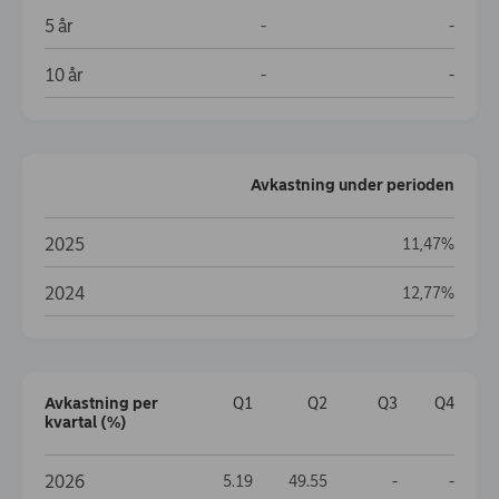
5 år
Data not available
Data no
-
-
10 år
Data not available
Data no
-
-
Avkastning under perioden
Avkastning under perioden
2025
11,47%
2024
12,77%
Avkastning per
Q1
Q2
Q3
Q4
kvartal (%)
Avkastning per kvartal (%)
2026
Data not availa
Data no
5.19
49.55
-
-