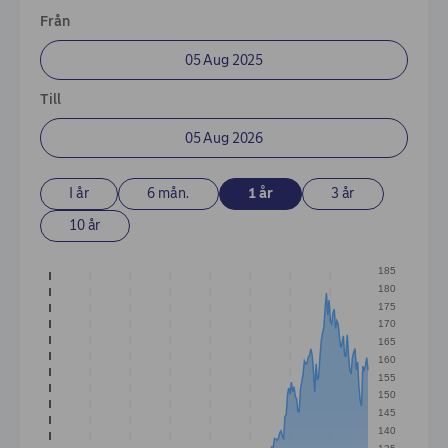
Enter Dates
Från
Till
I år
6 mån.
1 år
3 år
10 år
185
180
175
170
165
160
155
150
145
140