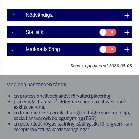
Nödvändiga
3
Produktblad
(opens in new window)
Köp
Samtycke
(opens in new window)
Statistik
7
för:
Statistik
Samtycke
Marknadsföring
5
för:
Marknadsföring
Senast uppdaterad 2026-08-03
Om fonden
Med den här fonden får du
en professionellt och aktivt förvaltad placering
placeringar främst på aktiemarknaderna i tillväxtländer,
exklusive Kina.
en fond med en specifik strategi för frågor som rör miljö,
socialt ansvar och bolagsstyrning (ESG)
en potentiellt hög avkastning på lång sikt för dig som kan
acceptera kraftiga värdesvängningar.