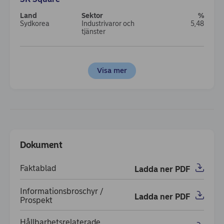
Sydkorea
Industrivaror och
5,48
tjänster
MediaTek
Visa mer
Taiwan
IT
4,13
Dokument
Dokument
Priser
Faktablad
Ladda ner PDF
(opens in new window)
Informationsbroschyr /
Ladda ner PDF
(opens in new window)
Prospekt
Hållbarhetsrelaterade