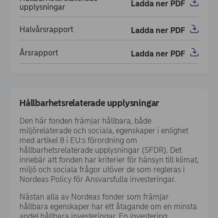
Ladda ner PDF
(opens in new window)
upplysningar
Halvårsrapport
Ladda ner PDF
(opens in new window)
Årsrapport
Ladda ner PDF
(opens in new window)
Hållbarhetsrelaterade upplysningar
Den här fonden främjar hållbara, både
miljörelaterade och sociala, egenskaper i enlighet
med artikel 8 i EU:s förordning om
hållbarhetsrelaterade upplysningar (SFDR). Det
innebär att fonden har kriterier för hänsyn till klimat,
miljö och sociala frågor utöver de som regleras i
Nordeas Policy för Ansvarsfulla investeringar.
Nästan alla av Nordeas fonder som främjar
hållbara egenskaper har ett åtagande om en minsta
andel hållbara investeringar. En investering