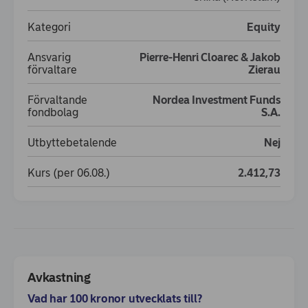
Kategori
Equity
Ansvarig
Pierre-Henri Cloarec & Jakob
förvaltare
Zierau
Förvaltande
Nordea Investment Funds
fondbolag
S.A.
Utbyttebetalende
Nej
Kurs (per 06.08.)
2.412,73
Avkastning
Avkastning
Innehav
Vad har 100 kronor utvecklats till?