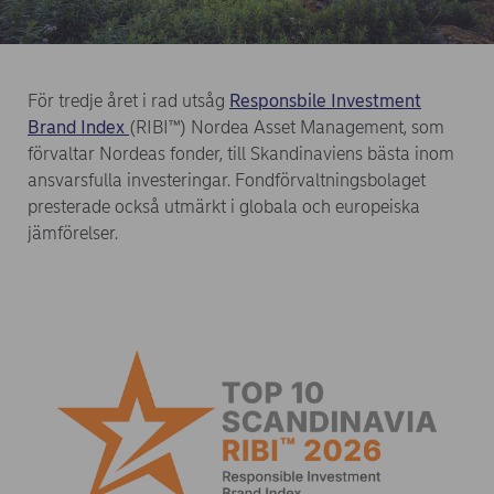
För tredje året i rad utsåg
Responsbile Investment
(opens in new window)
Brand Index
(RIBI™) Nordea Asset Management, som
förvaltar Nordeas fonder, till Skandinaviens bästa inom
ansvarsfulla investeringar. Fondförvaltningsbolaget
presterade också utmärkt i globala och europeiska
jämförelser.