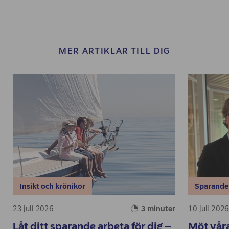
MER ARTIKLAR TILL DIG
Insikt och krönikor
Sparande
23 juli 2026
3 minuter
10 juli 202
Låt ditt sparande arbeta för dig –
Möt våra