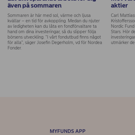
även på sommaren
aktier
Sommaren är här med sol, värme och ljusa
Carl Mattias
kvällar – en tid för avkoppling. Medan du njuter
Kristofferss
av ledigheten kan du låta en fondförvaltare ta
Nordic Fund
hand om dina investeringar, så du slipper följa
Stars. Hör d
börsens utveckling. "I vårt fondutbud finns något
investeringa
för alla", säger Josefin Degerholm, vd för Nordea
utmärker der
Fonder.
MYFUNDS APP