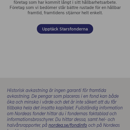
företag som har kommit långt i sitt hållbarhetsarbete.
Företag som vi bedömer står bättre rustade för en hållbar
framtid, framtidens stjärnor helt enkelt.
(opens in new wind
Upptäck Starsfonderna
Historisk avkastning är ingen garanti för framtida
avkastning. De pengar som placeras i en fond kan både
öka och minska i värde och det är inte säkert att du får
tillbaka hela det insatta kapitalet. Fullständig information
om Nordeas fonder hittar du i fondernas faktablad och
informationsbroschyrer. Du hittar dessa, samt hel- och
(opens in new wind
halvårsrapporter, på
nordea.se/fondinfo
och på Nordeas