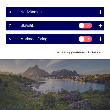
Europa.
Nödvändiga
3
01. JUNI 2026
3
MINUTER
Samtycke
Statistik
7
för:
Aktivt ägarskap
Skandinavien
Statistik
Samtycke
Marknadsföring
5
för:
Marknadsföring
Senast uppdaterad 2026-08-03