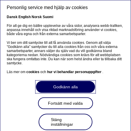
Skip to main content
Personlig service med hjälp av cookies
Dansk
English
Norsk
Suomi
För att ge dig en bättre upplevelse av våra sidor, analysera webb-trafiken,
anpassa innehåll och visa riktad marknadsföring använder vi cookies,
både våra egna och från externa samarbetsparter.
Vi ber om ditt samtycke till att få använda cookies. Genom att välja
Nordea håller sin ledande
”Godkänn alla” samtycker du till alla cookies från oss och våra externa
samarbetsparter, annars väljer du själv vad du vill godkänna bland
position inom ansvarsfulla
kategorierna nedan. Nödvändiga cookies som krävs för att webbplatsen
ska fungera omfattas inte. Du kan när som helst ändra eller ta tillbaka ditt
samtycke.
investeringar
Läs mer om
cookies
och
hur vi behandlar personuppgifter
.
Inom ansvarsfulla investeringar har faktorer som berör
Godkänn alla
miljö, socialt ansvar och bolagsstyrning (ESG) en viktig
roll i investeringsbesluten. Men hur väl lyckas
kapitalförvaltare med sina hållbarhetsbeslut när
Fortsätt med valda
världsläget är oroligt och marknaderna svajar? För tredje
året i rad toppar Nordea Asset Management listan som
bäst på ansvarsfulla investeringar i Skandinavien, enligt
Stäng
det oberoende Responsible Investment Brand Index
inställningar
2026, och placerar sig även högt både globalt och i