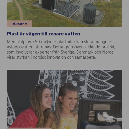
Hållbarhet
Plast är vägen till renare vatten
Med hjälp av 750 miljoner plastbitar kan stora mängder
avloppsvatten att renas. Detta gränsöverskridande projekt,
som involverar experter från Sverige, Danmark och Norge,
visar styrkan i nordisk innovation och samarbete.