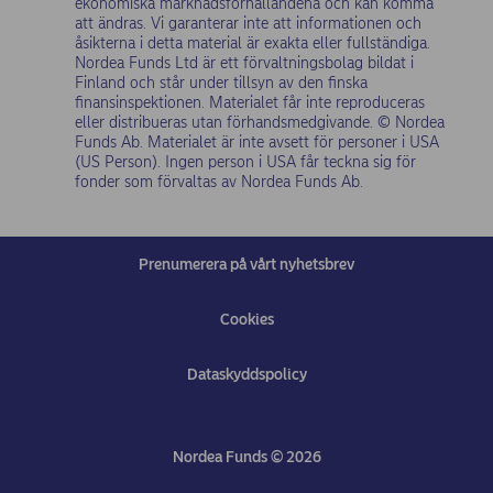
ekonomiska marknadsförhållandena och kan komma
att ändras. Vi garanterar inte att informationen och
åsikterna i detta material är exakta eller fullständiga.
Nordea Funds Ltd är ett förvaltningsbolag bildat i
Finland och står under tillsyn av den finska
finansinspektionen. Materialet får inte reproduceras
eller distribueras utan förhandsmedgivande. © Nordea
Funds Ab. Materialet är inte avsett för personer i USA
(US Person). Ingen person i USA får teckna sig för
fonder som förvaltas av Nordea Funds Ab.
Prenumerera på vårt nyhetsbrev
Cookies
Dataskyddspolicy
(opens in new window)
Nordea Funds © 2026