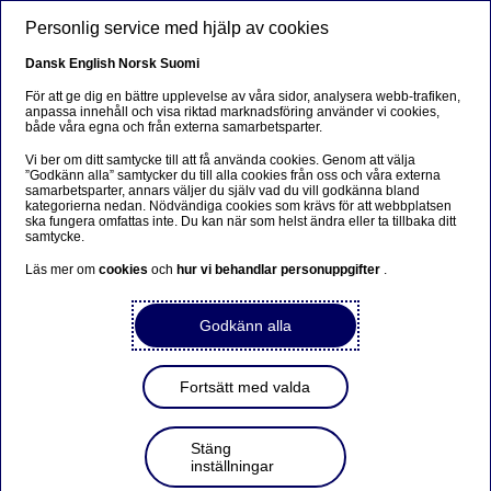
Skip to main content
Personlig service med hjälp av cookies
Dansk
English
Norsk
Suomi
För att ge dig en bättre upplevelse av våra sidor, analysera webb-trafiken,
anpassa innehåll och visa riktad marknadsföring använder vi cookies,
både våra egna och från externa samarbetsparter.
Vi ber om ditt samtycke till att få använda cookies. Genom att välja
”Godkänn alla” samtycker du till alla cookies från oss och våra externa
samarbetsparter, annars väljer du själv vad du vill godkänna bland
kategorierna nedan. Nödvändiga cookies som krävs för att webbplatsen
ska fungera omfattas inte. Du kan när som helst ändra eller ta tillbaka ditt
samtycke.
Content type
Sök
Läs mer om
cookies
och
hur vi behandlar personuppgifter
.
Godkänn alla
Fortsätt med valda
Hemsida
Stäng
Artiklar
inställningar