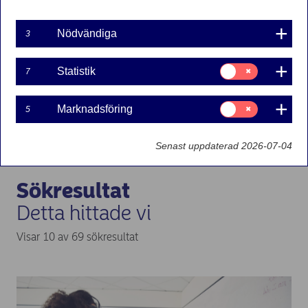
Nyheter
Nödvändiga
3
Fonder
Samtycke
Statistik
7
för:
Statistik
Samtycke
Marknadsföring
5
för:
Marknadsföring
Senast uppdaterad 2026-07-04
Sökresultat
Detta hittade vi
Visar 10 av 69 sökresultat