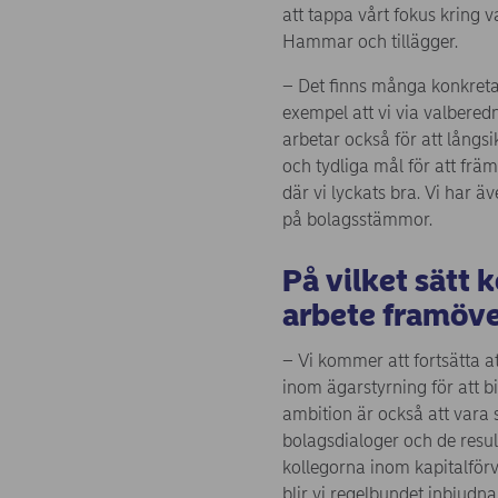
att tappa vårt fokus kring v
Hammar och tillägger.
– Det finns många konkreta e
exempel att vi via valberedni
arbetar också för att lång
och tydliga mål för att frä
där vi lyckats bra. Vi har ä
på bolagsstämmor.
På vilket sätt 
arbete framöv
– Vi kommer att fortsätta a
inom ägarstyrning för att bi
ambition är också att vara 
bolagsdialoger och de resu
kollegorna inom kapitalför
blir vi regelbundet inbjudn