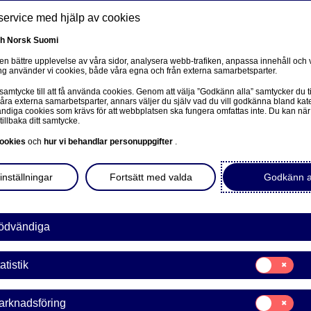
service med hjälp av cookies
Våra fonder
Fondmagasinet
Våra hållbarhe
sh
Norsk
Suomi
 en bättre upplevelse av våra sidor, analysera webb-trafiken, anpassa innehåll och v
g använder vi cookies, både våra egna och från externa samarbetsparter.
 samtycke till att få använda cookies. Genom att välja ”Godkänn alla” samtycker du ti
våra externa samarbetsparter, annars väljer du själv vad du vill godkänna bland kat
diga cookies som krävs för att webbplatsen ska fungera omfattas inte. Du kan när
tillbaka ditt samtycke.
Hon är ny
ookies
och
hur vi behandlar personuppgifter
.
ägarstyr
inställningar
Fortsätt med valda
Godkänn a
bolagsdi
ödvändiga
Som aktieägare har man e
Samtycke
atistik
för:
påverka bolaget man äge
Statistik
årsstämma kan man påverk
Samtycke
arknadsföring
bolaget ska ha, eller hu
för: