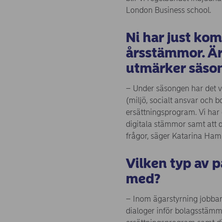
London Business school.
Ni har just kom
årsstämmor. Är
utmärker säson
– Under säsongen har det va
(miljö, socialt ansvar och b
ersättningsprogram. Vi har o
digitala stämmor samt att d
frågor, säger Katarina Ha
Vilke
n typ av 
med?
– Inom ägarstyrning jobbar
dialoger inför bolagsstäm