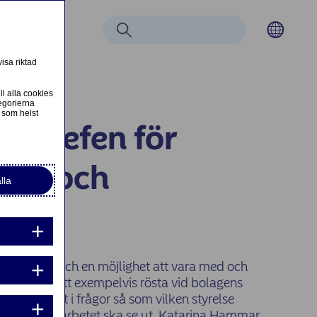
Sök
tsmetoder
isa riktad
ll alla cookies
egorierna
 som helst
a chefen för
ning och
lla
alog
tt ansvar och en möjlighet att vara med och
r. Genom att exempelvis rösta vid bolagens
a utfallet i frågor så som vilken styrelse
r hållbarhetsarbetet ska se ut. Katarina Hammar