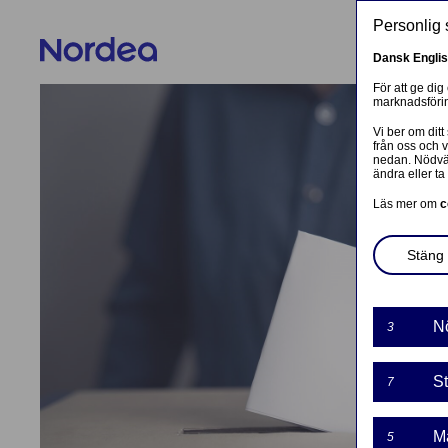
Skip to main content
Personlig 
Dansk
Engli
För att ge dig
marknadsförin
Vi ber om ditt
från oss och 
nedan. Nödvän
ändra eller ta 
Läs mer om
c
Stäng 
N
3
St
7
M
5