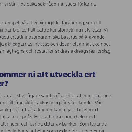
ar vi står i de olika sakfrågorna, säger Katarina
xempel på att vi bidragit till förändring, som till
ngar bidragit till bättre könsfördelning i styrelser. Vi
siktiga ersättningsprogram ska baseras på krävande
mja aktieägarnas intresse och det är ett annat exempel
ven lagt egna och röstat för andras aktieägares förslag
kommer ni att utveckla ert
er?
tt vara aktiva ägare samt sträva efter att vara ledande
dra till långsiktigt avkastning för våra kunder. Vår
synliga så att våra kunder kan följa arbetet med
ltat som uppnås. Fortsatt nära samarbete med
valtningen och övriga delar av banken. Som ledande
a att dela hur vi arbetar som nedan för studenter på