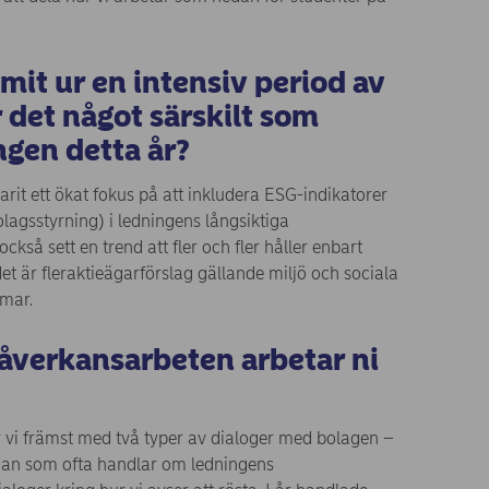
mit ur en intensiv period av
 det något särskilt som
gen detta år?
rit ett ökat fokus på att inkludera ESG-indikatorer
olagsstyrning) i ledningens långsiktiga
ckså sett en trend att fler och fler håller enbart
et är fleraktieägarförslag gällande miljö och sociala
mmar.
påverkansarbeten arbetar ni
 vi främst med två typer av dialoger med bolagen –
man som ofta handlar om ledningens