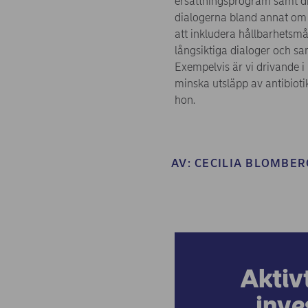
ersättningsprogram samt dia
dialogerna bland annat om 
att inkludera hållbarhetsmå
långsiktiga dialoger och s
Exempelvis är vi drivande i
minska utsläpp av antibioti
hon.
AV:
CECILIA BLOMBER
Aktiv
inve