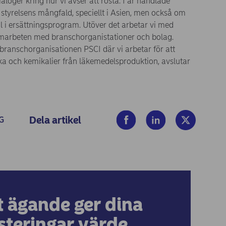
loger kring hur vi avser att rösta. I år handlade
styrelsens mångfald, speciellt i Asien, men också om
l i ersättningsprogram. Utöver det arbetar vi med
amarbeten med branschorganistationer och bolag.
 branschorganisationen PSCI där vi arbetar för att
ka och kemikalier från läkemedelsproduktion, avslutar
(opens in new window)
(opens in new window
(opens in ne
Dela artikel
G
t ägande ger dina
steringar värde