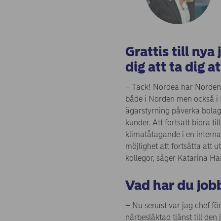
Grattis till nya
dig att ta dig a
– Tack! Nordea har Nordens 
både i Norden men också i 
ägarstyrning påverka bolag
kunder. Att fortsatt bidra t
klimatåtagande i en interna
möjlighet att fortsätta att
kollegor, säger Katarina H
Vad har du job
– Nu senast var jag chef f
närbesläktad tjänst till den