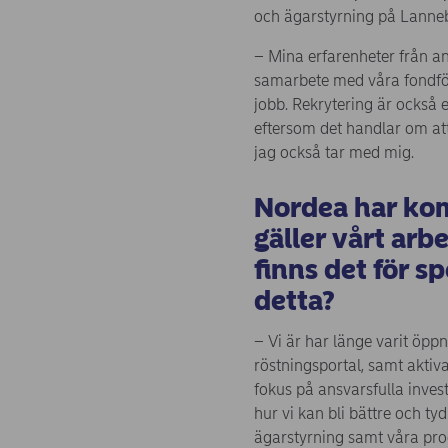
och ägarstyrning på Lanneb
– Mina erfarenheter från a
samarbete med våra fondför
jobb. Rekrytering är också e
eftersom det handlar om att 
jag också tar med mig.
Nordea har kom
gäller vårt arb
finns det för sp
detta?
– Vi är har länge varit öppna
röstningsportal, samt aktiva
fokus på ansvarsfulla inves
hur vi kan bli bättre och ty
ägarstyrning samt våra pro