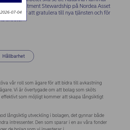
g
 chef för Investment Stewardship på Nordea Asset
 henne för att gratulera till nya tjänsten och för
 2026-07-04
ts arbete.
Hållbarhet
va vår roll som ägare för att bidra till avkastning
ägare. Vi är övertygade om att bolag som sköts
å effektivt som möjligt kommer att skapa långsiktigt
 god långsiktig utveckling i bolagen, det gynnar både
ndra intressenter. Den som sparar i en av våra fonder
ger de bolag som vi investerar i.