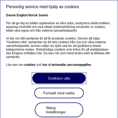
Skip to main content
Personlig service med hjälp av cookies
Dansk
English
Norsk
Suomi
För att ge dig en bättre upplevelse av våra sidor, analysera webb-trafiken,
anpassa innehåll och visa riktad marknadsföring använder vi cookies,
både våra egna och från externa samarbetsparter.
Vi ber om ditt samtycke till att få använda cookies. Genom att välja
Nordisk innovation
”Godkänn alla” samtycker du till alla cookies från oss och våra externa
samarbetsparter, annars väljer du själv vad du vill godkänna bland
förpassar plastkrukor till
kategorierna nedan. Nödvändiga cookies som krävs för att webbplatsen
ska fungera omfattas inte. Du kan när som helst ändra eller ta tillbaka ditt
samtycke.
historien
Läs mer om
cookies
och
hur vi behandlar personuppgifter
.
I nära samarbete med svenska underleverantörer har det
Godkänn alla
danska företaget Ellepot utvecklat en ny teknik som kan
hjälpa till att minska både vattenåtgång, användning av
bekämpningsmedel och plast i kommersiella plantskolor.
Fortsätt med valda
Ellepot kan användas för att ersätta plastkrukor vid
massodling av blommor, grönsaker och träd och erbjuder
därmed en lösning på en av alla de utmaningar som
Stäng
världen står inför.
inställningar