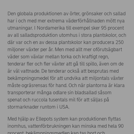
Den globala produktionen av örter, grönsaker och sallad
har i och med mer extrema väderförhållnaden mött nya
utmaningar. I Nordamerika till exempel sker 95 procent
av all salladsproduktion utomhus i stora plantskolor, och
där var och en av dessa plantskolor kan producera 250
miljoner växter per år. Men med allt mer oförutsägbart
väder som växlar mellan torka och kraftigt regn,
tenderar fler och fler växter att gå till spillo, även om de
är väl vattnade. De tenderar också att besprutas med
bekämpningsmedel för att undvika att miljontals växter
måste ogräsrensas för hand. Och när plantorna är klara
transporterar många odlare sin bladsallad såsom
spenat och ruccola tusentals mil för att säljas på
stormarknader runtom i USA.
Med hjälp av Ellepots system kan produktionen flyttas
inomhus, vattenförbrukningen kan minska med hela 90
procent, bekämpningsmedlen kan tas bort och