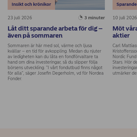
Insikt och krönikor
Sparande
23 juli 2026
3 minuter
10 juli 202
Låt ditt sparande arbeta för dig –
Möt våra
även på sommaren
aktier
Sommaren är här med sol, värme och ljusa
Carl Mattias
kvällar – en tid för avkoppling. Medan du njuter
Kristofferss
av ledigheten kan du låta en fondförvaltare ta
Nordic Fund
hand om dina investeringar, så du slipper följa
Stars. Hör d
börsens utveckling. "I vårt fondutbud finns något
investeringa
för alla", säger Josefin Degerholm, vd för Nordea
utmärker der
Fonder.