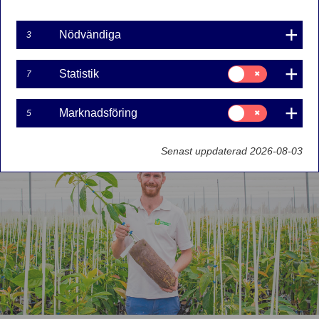
03. SEPTEMBER 2024
5
MINUTER
Nödvändiga
3
Innovation
Skandinavien
Samtycke
Statistik
7
för:
Hållbarhet
Statistik
Samtycke
Marknadsföring
5
för:
Marknadsföring
Senast uppdaterad 2026-08-03