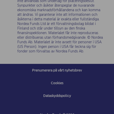
inte användas som underlag för placeringsbeslut.
Synpunkter och åsikter återspeglar de nuvarande
ekonomiska marknadsförhållandena och kan komma
att ändras. Vi garanterar inte att informationen och
åsikterna i detta material är exakta eller fullständiga.
Nordea Funds Ltd är ett förvaltningsbolag bildat i
Finland och står under tillsyn av den finska
finansinspektionen. Materialet får inte reproduceras
eller distribueras utan förhandsmedgivande. © Nordea
Funds Ab. Materialet är inte avsett för personer i USA
(US Person). Ingen person i USA får teckna sig för
fonder som förvaltas av Nordea Funds Ab.
Prenumerera på vårt nyhetsbrev
Cookies
Dataskyddspolicy
(opens in new window)