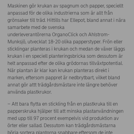
Maskinen gör krukan av spagnum och papper, speciellt
anpassad för de olika industrierna som är allt från
grönsaker till träd. Hittills har Ellepot, bland annat i nära
samarbete med de svenska
underleverantörerna OrganoClick och Ahlstrom-
Munksjö, utvecklat 18-20 olika papperstyper. Frön eller
sticklingar planteras i krukan och medan de växer läggs
krukan i en speciell planteringsbricka som dessutom är
helt anpassad efter de olika grödornas tillväxtpotential.
När plantan är klar kan krukan planteras direkt i
marken, eftersom pappret är nedbrytbart, vilket bland
annat gör attt trädgårdsmästare inte längre behöver
använda plastkrukor.
– Att bara flytta en stickling från en plastkruka till en
papperskruka hjälper till att minska plastanvändningen
med upp till 97 procent exempelvis vid produktion av
örter eller sallad. Dessutom kan trädgårdsmästarna
börja sortera plantorna snabbare eftersom de inte