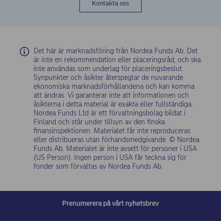
Kontakta oss
Det här är marknadsföring från Nordea Funds Ab. Det
är inte en rekommendation eller placeringsråd, och ska
inte användas som underlag för placeringsbeslut.
Synpunkter och åsikter återspeglar de nuvarande
ekonomiska marknadsförhållandena och kan komma
att ändras. Vi garanterar inte att informationen och
åsikterna i detta material är exakta eller fullständiga.
Nordea Funds Ltd är ett förvaltningsbolag bildat i
Finland och står under tillsyn av den finska
finansinspektionen. Materialet får inte reproduceras
eller distribueras utan förhandsmedgivande. © Nordea
Funds Ab. Materialet är inte avsett för personer i USA
(US Person). Ingen person i USA får teckna sig för
fonder som förvaltas av Nordea Funds Ab.
Prenumerera på vårt nyhetsbrev