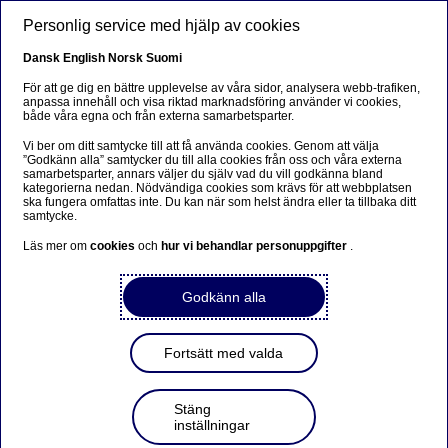
Skip to main content
Personlig service med hjälp av cookies
Dansk
English
Norsk
Suomi
För att ge dig en bättre upplevelse av våra sidor, analysera webb-trafiken,
anpassa innehåll och visa riktad marknadsföring använder vi cookies,
både våra egna och från externa samarbetsparter.
MER OM NORDEA FUNDS STARS
Vi ber om ditt samtycke till att få använda cookies. Genom att välja
”Godkänn alla” samtycker du till alla cookies från oss och våra externa
En familie af fonde med
samarbetsparter, annars väljer du själv vad du vill godkänna bland
kategorierna nedan. Nödvändiga cookies som krävs för att webbplatsen
særligt ESG-fokus
ska fungera omfattas inte. Du kan när som helst ändra eller ta tillbaka ditt
samtycke.
Läs mer om
cookies
och
hur vi behandlar personuppgifter
.
Nordea Invest Stars er en familie af fonde, hvor der er
stillet særligt skarpt på ESG. ESG er vigtige forhold, der
hænger sammen med virksomheders måde at drive
Godkänn alla
forretning på. ESG er den engelske forkortelse
for miljø, sociale forhold og selskabsledelse. ESG-
forhold spiller en væsentlig rolle for at undgå negativ
Fortsätt med valda
påvirkning og i stedet bidrage til en mere
ansvarlig/bæredygtig udvikling for virksomheden i det
omfang det kan lade sig gøre.
Stäng
inställningar