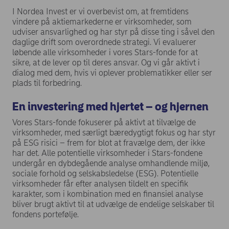
I Nordea Invest er vi overbevist om, at fremtidens
vindere på aktiemarkederne er virksomheder, som
udviser ansvarlighed og har styr på disse ting i såvel den
daglige drift som overordnede strategi. Vi evaluerer
løbende alle virksomheder i vores Stars-fonde for at
sikre, at de lever op til deres ansvar. Og vi går aktivt i
dialog med dem, hvis vi oplever problematikker eller ser
plads til forbedring.
En investering med hjertet – og hjernen
Vores Stars-fonde fokuserer på aktivt at tilvælge de
virksomheder, med særligt bæredygtigt fokus og har styr
på ESG risici – frem for blot at fravælge dem, der ikke
har det. Alle potentielle virksomheder i Stars-fondene
undergår en dybdegående analyse omhandlende miljø,
sociale forhold og selskabsledelse (ESG). Potentielle
virksomheder får efter analysen tildelt en specifik
karakter, som i kombination med en finansiel analyse
bliver brugt aktivt til at udvælge de endelige selskaber til
fondens portefølje.