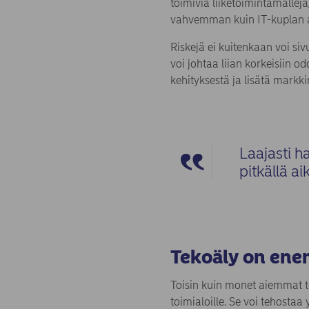
toimivia liiketoimintamallej
vahvemman kuin IT-kuplan a
Riskejä ei kuitenkaan voi siv
voi johtaa liian korkeisiin o
kehityksestä ja lisätä markk
Laajasti h
pitkällä aik
Tekoäly on ene
Toisin kuin monet aiemmat tek
toimialoille. Se voi tehostaa