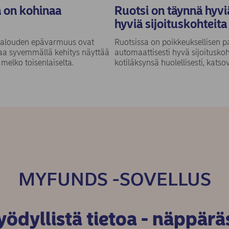
mä on kohinaa
Ruotsi on täynnä hyviä
hyviä sijoituskohteita
ja talouden epävarmuus ovat
Ruotsissa on poikkeuksellisen pa
aa syvemmällä kehitys näyttää
automaattisesti hyvä sijoituskohd
 melko toisenlaiselta.
kotiläksynsä huolellisesti, katso
MYFUNDS -SOVELLUS
ödyllistä tietoa - näppärä