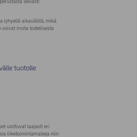
perustasta selvästi
a lyhyellä aikavälillä, mikä
 voivat irrota todellisesta
älle tuotolle
t ulottuvat laajasti eri
ia liiketoimintamalleja niin