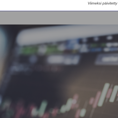
Maailmanlaajuinen
Innovaatio
Viimeksi päivitett