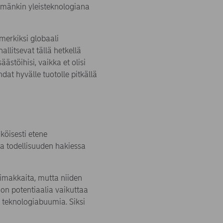
emmänkin yleisteknologiana
imerkiksi globaali
allitsevat tällä hetkellä
ästöihisi, vaikka et olisi
dat hyvälle tuotolle pitkällä
köisesti etene
ja todellisuuden hakiessa
voimakkaita, mutta niiden
 on potentiaalia vaikuttaa
aa teknologiabuumia. Siksi