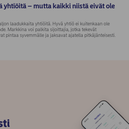
 yhtiöitä – mutta kaikki niistä eivät ole
ljon laadukkaita yhtiöitä. Hyvä yhtiö ei kuitenkaan ole
e. Markkina voi palkita sijoittajia, jotka tekevät
vat pintaa syvemmälle ja jaksavat ajatella pitkäjänteisesti.
sti