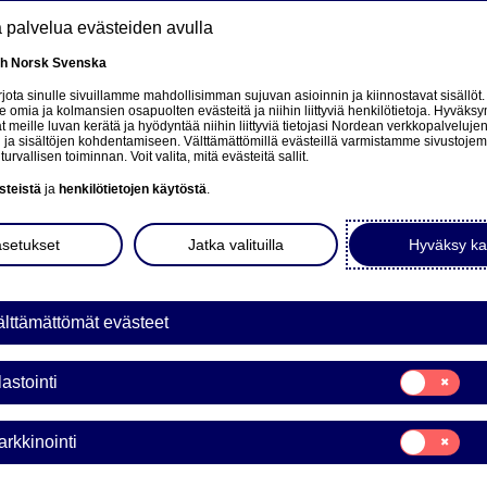
tä palvelua evästeiden avulla
Rahastot
Tietoa
Inspiroidu
Funds
sh
Norsk
Svenska
ota sinulle sivuillamme mahdollisimman sujuvan asioinnin ja kiinnostavat sisällöt.
mia ja kolmansien osapuolten evästeitä ja niihin liittyviä henkilötietoja. Hyväksy
 meille luvan kerätä ja hyödyntää niihin liittyviä tietojasi Nordean verkkopalveluje
 ja sisältöjen kohdentamiseen. Välttämättömillä evästeillä varmistamme sivustoj
turvallisen toiminnan. Voit valita, mitä evästeitä sallit.
i - onko tämä uusi I
steistä
ja
henkilötietojen käytöstä
.
asetukset
Jatka valituilla
Hyväksy ka
lä hetkellä yksi puhutuimmista teemoista sijoitusmarkkin
ssa, yritysten strategioissa ja sijoittajien kiinnostuksess
lttämättömät evästeet
rää kysymys: olemmeko todistamassa aitoa teknologista 
muodostamassa uutta kuplaa?
Suostumusvali
lastointi
Tilastointi
16. HUHTIKUU 2026
3
MINUUTTIA
Suostumusvali
rkkinointi
Markkinointi