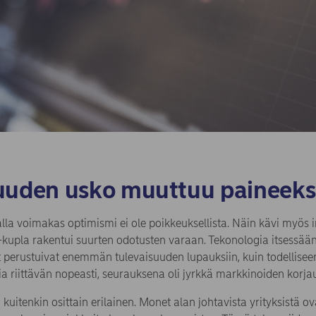
uuden usko muuttuu paineeks
la voimakas optimismi ei ole poikkeuksellista. Näin kävi myös 
T-kupla rakentui suurten odotusten varaan. Tekonologia itsessään
 perustuivat enemmän tulevaisuuden lupauksiin, kuin todelliseen
ia riittävän nopeasti, seurauksena oli jyrkkä markkinoiden korja
kuitenkin osittain erilainen. Monet alan johtavista yrityksistä ova