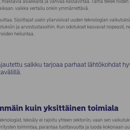
a, maksavia asiakkaita ja vahvaa kassavirtaa. Tämä tekee niiden 
ikaan. vaikka vertailu onkin ymmärrettävä.
uuttaa. Sijoittajat usein yliarvioivat uuden teknologian vaikutuksi
dotuksiin ja arvostustasoihin. Kun odotukset kasvavat nopeasti, ne
inoiden heiluntaa.
ajautettu salkku tarjoaa parhaat lähtökohdat hyv
avälillä.
mmäin kuin yksittäinen toimiala
nologiat, tekoäly ei rajoitu yhteen sektoriin, vaan sen vaikutukse
 yritysten toimintaa, parantaa tuottavuutta ja luoda kokonaan uus