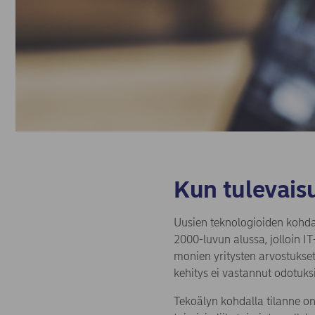
Kun tulevais
Uusien teknologioiden kohdal
2000-luvun alussa, jolloin I
monien yritysten arvostukset
kehitys ei vastannut odotuks
Tekoälyn kohdalla tilanne on 