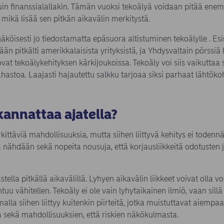
kuin finanssialallakin. Tämän vuoksi tekoälyä voidaan pitää en
 mikä lisää sen pitkän aikavälin merkitystä.
äköisesti jo tiedostamatta epäsuora altistuminen tekoälylle . Es
n pitkälti amerikkalaisista yrityksistä, ja Yhdysvaltain pörssiä h
ovat tekoälykehityksen kärkijoukoissa. Tekoäly voi siis vaikuttaa sä
astoa. Laajasti hajautettu salkku tarjoaa siksi parhaat lähtökoh
kannattaa ajatella?
ittäviä mahdollisuuksia, mutta siihen liittyvä kehitys ei todennä
la nähdään sekä nopeita nousuja, että korjausliikkeitä odotusten 
tella pitkällä aikavälillä. Lyhyen aikavälin liikkeet voivat olla 
uu vähitellen. Tekoäly ei ole vain lyhytaikainen ilmiö, vaan sillä
malla siihen liittyy kuitenkin piirteitä, jotka muistuttavat aiemp
la sekä mahdollisuuksien, että riskien näkökulmasta.