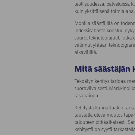
teollisuudessa, palveluissa 
kuin yksittäisenä toimialana,
Monilla säästäjillä on todenn
indeksirahasto koostuu nykyää
suuret teknologiajätit, jotka 
valinnut yhtään teknologiarah
aikavälillä.
Mitä säästäjän 
Tekoälyn kehitys tarjoaa merk
suoraviivaisesti. Markkinoil
tasapainoa.
Kehitystä kannattaakin tarkas
taustalla oleva muutos tapaht
talouteen pitkäaikaisesti. Sa
kehitystä on syytä tarkastel