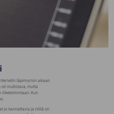
i
internetin läpimurron aikaan
 oli mullistava, mutta
 liiketoimintaan. Kun
us.
t jo kannattavia ja niillä on