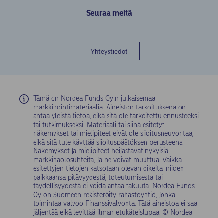
Seuraa meitä
Yhteystiedot
Tämä on Nordea Funds Oy:n julkaisemaa
markkinointimateriaalia. Aineiston tarkoituksena on
antaa yleistä tietoa, eikä sitä ole tarkoitettu ennusteeksi
tai tutkimukseksi. Materiaali tai siinä esitetyt
näkemykset tai mielipiteet eivät ole sijoitusneuvontaa,
eikä sitä tule käyttää sijoituspäätöksen perusteena.
Näkemykset ja mielipiteet heijastavat nykyisiä
markkinaolosuhteita, ja ne voivat muuttua. Vaikka
esitettyjen tietojen katsotaan olevan oikeita, niiden
paikkaansa pitävyydestä, toteutumisesta tai
täydellisyydestä ei voida antaa takuuta. Nordea Funds
Oy on Suomeen rekisteröity rahastoyhtiö, jonka
toimintaa valvoo Finanssivalvonta. Tätä aineistoa ei saa
jäljentää eikä levittää ilman etukäteislupaa. © Nordea