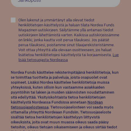
Olen lukenut ja ymmärtänyt alla olevat tiedot
henkilötietojen käsittelystä ja haluan tilata Nordea Funds
Magazinen uutiskirjeen. Säilytämme yllä antamasi tiedot
uutiskirjeen lähettämistä varten. Kaikissa uutiskirjeissämme
on linkki, jonka kautta voit perua tilauksesi. Jos päätät
perua tilauksesi, poistamme sinut tilaajarekisteristämme.
Voit ottaa yhteyttä alla olevaan osoitteeseen, jos haluat
lisätietoa henkilötietojesi käsittelystä tai korjaamisesta.
Lue
(opens in new window)
lisää tietosuojasta Nordeassa
Nordea Funds käsittelee rekisterinpitäjänä henkilötietoja, kun
se toimittaa tuotteita ja palveluja, joista osapuolet ovat
sopineet. Lisäksi Nordea käsittelee henkilötietoja muissa
yhteyksissä, kuten silloin kun vastaamme asiakkaiden
pyyntöihin tai lakien ja muiden säännösten noudattaminen
sitä edellyttää. Yksityiskohtaista tietoa henkilötietojen
käsittelystä Nordeassa Fundsissa annetaan
Nordean
(opens in new window)
tietosuojaselosteessa
. Tietosuojaselosteen voi saada myös
ottamalla yhteyttä Nordeaan Fundsiin. Tietosuojaseloste
sisältää tietoa henkilötietojen käsittelyyn liittyvistä
oikeuksista, joita ovat muun muassa oikeus saada pääsy
tietoihin, oikeus tietojen oikaisemiseen ja oikeus siirtää tiedot