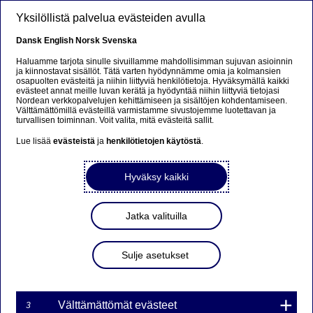
Hyppää pääsisältöön
Yksilöllistä palvelua evästeiden avulla
Dansk
English
Norsk
Svenska
Haluamme tarjota sinulle sivuillamme mahdollisimman sujuvan asioinnin
ja kiinnostavat sisällöt. Tätä varten hyödynnämme omia ja kolmansien
osapuolten evästeitä ja niihin liittyviä henkilötietoja. Hyväksymällä kaikki
UUTISKIRJE
evästeet annat meille luvan kerätä ja hyödyntää niihin liittyviä tietojasi
Nordean verkkopalvelujen kehittämiseen ja sisältöjen kohdentamiseen.
Välttämättömillä evästeillä varmistamme sivustojemme luotettavan ja
Uutisia ja kiinnostavia
turvallisen toiminnan. Voit valita, mitä evästeitä sallit.
artikkeleita rahastoista –
Lue lisää
evästeistä
ja
henkilötietojen käytöstä
.
suoraan sähköpostiisi
Hyväksy kaikki
Tilaa Funds Magazine ja saat käyttöösi arkiston täynnä
kiinnostavia rahastoja ja markkinoita käsitteleviä uutisia
Jatka valituilla
ja artikkeleita.
Sulje asetukset
Välttämättömät evästeet
3