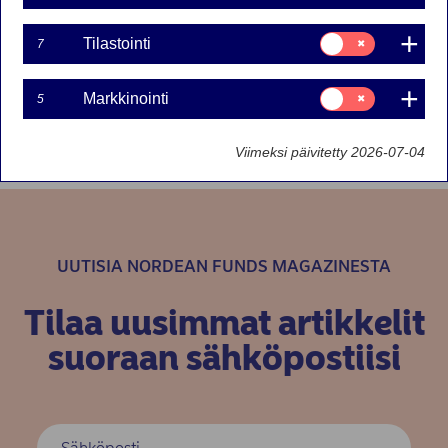
Suostumusvalinta:
Tilastointi
7
Tilastointi
Suostumusvalinta:
Markkinointi
5
Markkinointi
Viimeksi päivitetty 2026-07-04
UUTISIA NORDEAN FUNDS MAGAZINESTA
Tilaa uusimmat artikkelit
suoraan sähköpostiisi