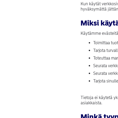
Kun käytät verkkosi
hyväksymättä jättäm
Miksi käyt
Käytämme evästeitä
Toimittaa tuot
Tarjota turva
Toteuttaa ma
Seurata verk
Seurata verk
Tarjota sinul
Tietoja ei käytetä y
asiakkaista.
Minkä tyyp