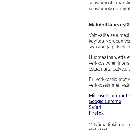
suostumusta markkino
suostumuksesi myöh
Mahdollisuus estä
Voit valita selaimes
käyttää Nordean verk
sivuston ja palvelui
Huomaathan, että ev
verkkosivujen intera
estää näitä palvelui
Eri verkkoselaimet v
verkkoselaimen valmi
Microsoft Internet 
(op
Google Chrome
(opens in ne
Safari
(opens in n
Firefox
** Nämä linkit ovat