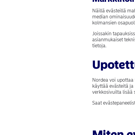
Näillä evästeillä ma
median ominaisuudet
kolmansien osapuol
Joissakin tapauksiss
asianmukaiset teknis
tietoja.
Upotett
Nordea voi upottaa 
käyttää evästeitä ja
verkkosivuilta lisää 
Saat evästepaneelist
Miten e