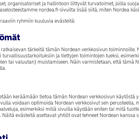
et, organisatoriset ja hallintoon liittyvät turvatoimet, joilla su
jaselosteestamme nordea.fi-sivuilta lisää siitä, miten Nordea käsi
aaviin ryhmiin kuuluvia evästeitä:
tömät
ratkaisevan tärkeitä tämän Nordean verkkosivun toiminnoille. N
 turvallisuustarkoituksiin ja tiettyjen toimintojen tueksi, esimerk
ielen tai valuutan) muistamiseen. Näin varmistetaan, että tämä 
la.
tetään keräämään tietoa tämän Nordean verkkosivun käytöstä yle
vulla voidaan optimoida Nordean verkkosivut sen perusteella, m
lveluja, esimerkiksi millä sivuilla käydään eniten tai mitä tuot
t. Näitä evästeitä asettavat yhtiöt ovat tehneet Nordean kanssa 
ti