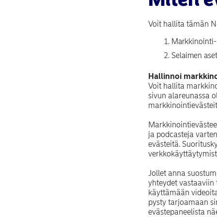
Voit hallita tämän N
Markkinointi-
Selaimen aset
Hallinnoi markkinoi
Voit hallita markkin
sivun alareunassa o
markkinointievästeit
Markkinointievästee
ja podcasteja varte
evästeitä. Suoritu
verkkokäyttäytymis
Jollet anna suostumu
yhteydet vastaaviin 
käyttämään videoit
pysty tarjoamaan si
evästepaneelista näe