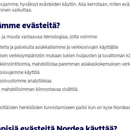
vujamme, hyväksyt evästeiden käytön. Alla kerrotaan, miten evä
inen vaikuttaa.
ämme evästeitä?
 ja muuta vastaavaa teknologiaa, jotta voimme:
teita ja palveluita asiakkaillemme ja verkkosivujen käyttäjille
llisen verkkoympäristön mukaan lukien huijausten ja luvattoman 
rkkinointitoimia, mahdollistaa paremman asiakaskokemuksen ver
kosivujemme käyttöä
kosivustomme analytiikkaa
le mahdollisimman kiinnostavaa sisältöä.
ksittäisten henkilöiden tunnistamiseen paitsi kun on kyse Norde
pisiä evästeitä Nordea käyttää?