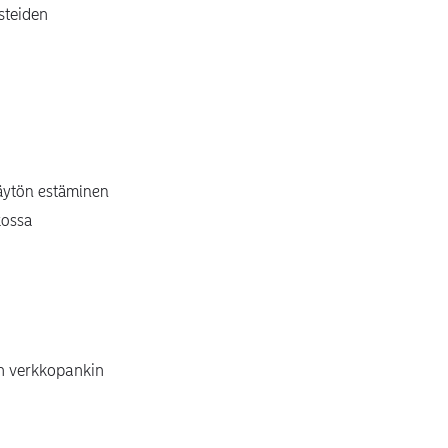
steiden
käytön estäminen
kossa
an verkkopankin