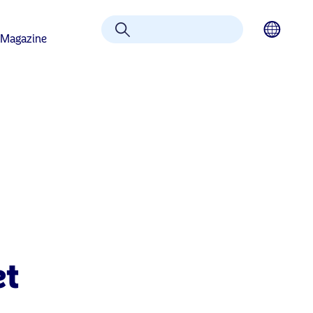
Etsi
 Magazine
et