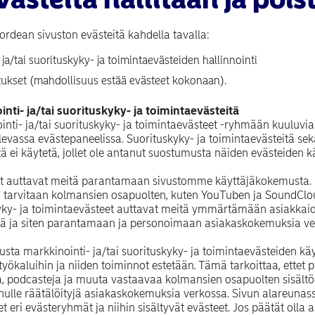
ordean sivuston evästeitä kahdella tavalla:
 ja/tai suorituskyky- ja toimintaevästeiden hallinnointi
ukset (mahdollisuus estää evästeet kokonaan).
nti- ja/tai suorituskyky- ja toimintaevästeitä
ointi- ja/tai suorituskyky- ja toimintaevästeet -ryhmään kuuluvi
levassa evästepaneelissa. Suorituskyky- ja toimintaevästeitä sek
ä ei käytetä, jollet ole antanut suostumusta näiden evästeiden 
t auttavat meitä parantamaan sivustomme käyttäjäkokemusta. E
n tarvitaan kolmansien osapuolten, kuten YouTuben ja SoundClou
skyky- ja toimintaevästeet auttavat meitä ymmärtämään asiakk
tä ja siten parantamaan ja personoimaan asiakaskokemuksia ve
sta markkinointi- ja/tai suorituskyky- ja toimintaevästeiden käy
työkaluihin ja niiden toiminnot estetään. Tämä tarkoittaa, ettet 
a, podcasteja ja muuta vastaavaa kolmansien osapuolten sisä
nulle räätälöityjä asiakaskokemuksia verkossa. Sivun alareunas
t eri evästeryhmät ja niihin sisältyvät evästeet. Jos päätät olla