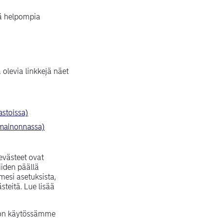
tä helpompia
 olevia linkkejä näet
ndow)
(opens in new window)
astoissa)
(opens in new window)
 mainonnassa)
evästeet ovat
iiden päällä
mesi asetuksista,
teitä. Lue lisää
lä on käytössämme