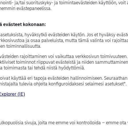
inti- ja/tai suorituskyky- ja toimintaevästeiden käyttöön, voit
emmin evästepaneelissa.
ä evästeet kokonaan:
i asetuksista, hyväksytkö evästeiden käytön. Jos et hyväksy eväst
kosivustoa ja osaa palveluista, mutta tämä valinta voi rajoitta
den toiminnallisuutta.
ästeiden rajoittaminen voi vaikuttaa verkkosivun toimivuuteen
ktiiviset toiminnot riippuvat evästeistä ja niiden sammuttaminen
ta toimimasta tai tehdä niistä hyödyttömiä.
oivat käyttää eri tapoja evästeiden hallinnoimiseen. Seuraathan 
stajalta tulevia ohjeita konfiguroidaksesi selaimesi asetukset*.
(opens in new window)
Explorer (IE)
ens in new window)
w window)
ew window)
 ulkopuolisia sivuja, joita me emme voi kontrolloida – emme ota 