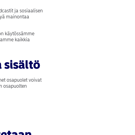
castit ja sosiaalisen
ityä mainontaa
lä on käytössämme
ojaamme kaikkia
sisältö
et osapuolet voivat
en osapuolten
tetaan