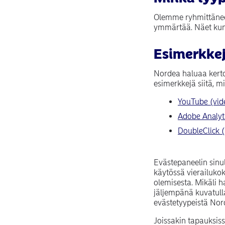
Olemme ryhmittäneet
ymmärtää. Näet kunk
Esimerkkej
Nordea haluaa kertoa
esimerkkejä siitä, m
YouTube (vid
Adobe Analyti
DoubleClick 
Evästepaneelin sinul
käytössä vierailuko
olemisesta. Mikäli h
jäljempänä kuvatulla
evästetyypeistä Nor
Joissakin tapauksiss