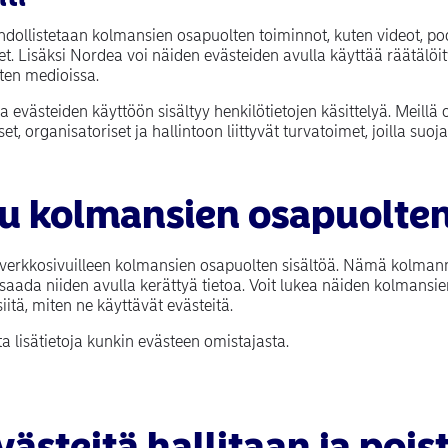
hdollistetaan kolmansien osapuolten toiminnot, kuten videot, pod
. Lisäksi Nordea voi näiden evästeiden avulla käyttää räätälö
ten medioissa.
a evästeiden käyttöön sisältyy henkilötietojen käsittelyä. Meil
et, organisatoriset ja hallintoon liittyvät turvatoimet, joilla su
u kolmansien osapuolten 
verkkosivuilleen kolmansien osapuolten sisältöä. Nämä kolmann
 saada niiden avulla kerättyä tietoa. Voit lukea näiden kolmansi
siitä, miten ne käyttävät evästeitä.
a lisätietoja kunkin evästeen omistajasta.
västeitä hallitaan ja pois