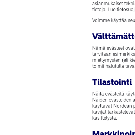
asianmukaiset teknis
tietoja. Lue tietosuo
Voimme käyttää seur
Välttämät
Nämä evästeet ovat 
tarvitaan esimerkiksi
mieltymysten (eli k
toimii halutulla taval
Tilastointi
Näitä evästeitä käy
Näiden evästeiden a
käyttävät Nordean pa
kävijät tarkasteleva
käsittelystä.
Markkinoin