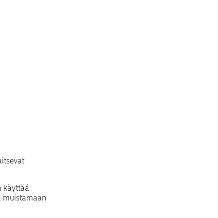
aitsevat
n käyttää
ekä muistamaan