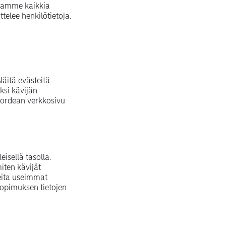
ojaamme kaikkia
ttelee henkilötietoja.
äitä evästeitä
iksi kävijän
Nordean verkkosivu
isellä tasolla.
iten kävijät
teita useimmat
sopimuksen tietojen