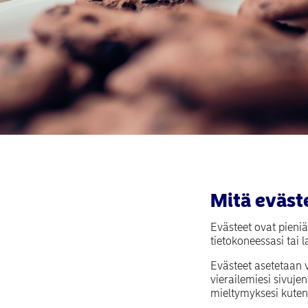
Mitä eväst
Evästeet ovat pieniä 
tietokoneessasi tai la
Evästeet asetetaan v
vierailemiesi sivuj
mieltymyksesi kuten