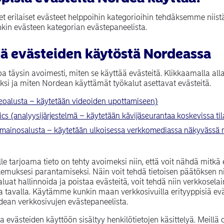
 erilaiset evästeet helppoihin kategorioihin tehdäksemme niis
in evästeen kategorian evästepaneelista.
ä evästeiden käytöstä Nordeassa
 täysin avoimesti, miten se käyttää evästeitä. Klikkaamalla alla
iksi ja miten Nordean käyttämät työkalut asettavat evästeitä.
(opens in new wi
eoalusta – käytetään videoiden upottamiseen)
cs (analyysijärjestelmä – käytetään kävijäseurantaa koskevissa til
(mainosalusta – käytetään ulkoisessa verkkomediassa näkyvässä
le tarjoama tieto on tehty avoimeksi niin, että voit nähdä mitkä 
kemuksesi parantamiseksi. Näin voit tehdä tietoisen päätöksen n
aluat hallinnoida ja poistaa evästeitä, voit tehdä niin verkkoselai
 tavalla. Käytämme kunkin maan verkkosivuilla erityyppisiä eväs
dean verkkosivujen evästepaneelista.
a evästeiden käyttöön sisältyy henkilötietojen käsittelyä. Meil