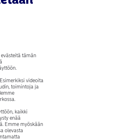
a evästeitä tämän
ä
käyttöön.
simerkiksi videoita
din, toimintoja ja
aidemme
rkossa.
ttöön, kaikki
pysty enää
ltöä. Emme myöskään
sa olevasta
 antamatta