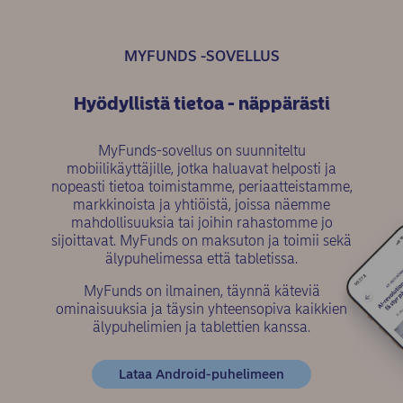
MYFUNDS -SOVELLUS
Hyödyllistä tietoa - näppärästi
MyFunds-sovellus on suunniteltu
mobiilikäyttäjille, jotka haluavat helposti ja
nopeasti tietoa toimistamme, periaatteistamme,
markkinoista ja yhtiöistä, joissa näemme
mahdollisuuksia tai joihin rahastomme jo
sijoittavat. MyFunds on maksuton ja toimii sekä
älypuhelimessa että tabletissa.
MyFunds on ilmainen, täynnä käteviä
ominaisuuksia ja täysin yhteensopiva kaikkien
älypuhelimien ja tablettien kanssa.
(opens in new win
Lataa Android-puhelimeen