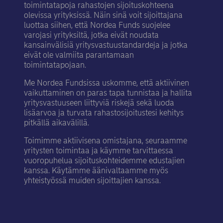
toimintatapoja rahastojen sijoituskohteena
olevissa yrityksissä. Näin sinä voit sijoittajana
luottaa siihen, että Nordea Funds suojelee
varojasi yrityksiltä, jotka eivät noudata
kansainvälisiä yritysvastuustandardeja ja jotka
eivät ole valmiita parantamaan
toimintatapojaan.
Me Nordea Fundsissa uskomme, että aktiivinen
vaikuttaminen on paras tapa tunnistaa ja hallita
yritysvastuuseen liittyviä riskejä sekä luoda
lisäarvoa ja turvata rahastosijoitustesi kehitys
pitkällä aikavälillä.
Toimimme aktiivisena omistajana, seuraamme
yritysten toimintaa ja käymme tarvittaessa
vuoropuhelua sijoituskohteidemme edustajien
kanssa. Käytämme äänivaltaamme myös
yhteistyössä muiden sijoittajien kanssa.