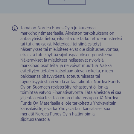
Tämä on Nordea Funds Oy:n julkaisemaa
markkinointimateriaalia. Aineiston tarkoituksena on
antaa yleistä tietoa, eikä sitä ole tarkoitettu ennusteeksi
tai tutkimukseksi. Materiaali tai siinä esitetyt
näkemykset tai mielipiteet eivät ole sijoitusneuvontaa,
eikä sitä tule käyttää sijoituspäätöksen perusteena.
Näkemykset ja mielipiteet heijastavat nykyisiä
markkinaolosuhteita, ja ne voivat muuttua. Vaikka
esitettyjen tietojen katsotaan olevan oikeita, niiden
paikkaansa pitävyydestä, toteutumisesta tai
täydellisyydestä ei voida antaa takuuta. Nordea Funds
Oy on Suomeen rekisteröity rahastoyhtiö, jonka
toimintaa valvoo Finanssivalvonta. Tätä aineistoa ei saa
jäljentää eikä levittää ilman etukäteislupaa. © Nordea
Funds Oy. Materiaalia ei ole tarkoitettu Yhdysvaltain
kansalaisille, eivätkä Yhdysvaltain kansalaiset saa
merkitä Nordea Funds Oy:n hallinnoimia
sijoitusrahastoja.