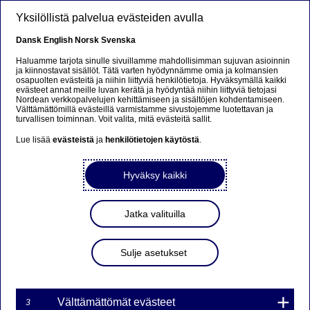
Hyppää pääsisältöön
Yksilöllistä palvelua evästeiden avulla
Dansk
English
Norsk
Svenska
Haluamme tarjota sinulle sivuillamme mahdollisimman sujuvan asioinnin
ja kiinnostavat sisällöt. Tätä varten hyödynnämme omia ja kolmansien
osapuolten evästeitä ja niihin liittyviä henkilötietoja. Hyväksymällä kaikki
evästeet annat meille luvan kerätä ja hyödyntää niihin liittyviä tietojasi
Nordean verkkopalvelujen kehittämiseen ja sisältöjen kohdentamiseen.
Ikuiset kemikaalit -
Välttämättömillä evästeillä varmistamme sivustojemme luotettavan ja
turvallisen toiminnan. Voit valita, mitä evästeitä sallit.
riskipitoista liiketoimintaa
Lue lisää
evästeistä
ja
henkilötietojen käytöstä
.
Vaikka kemikaalit parantavat ruuan säilyvyyttä ja estävät
Hyväksy kaikki
sähkölaitteitamme syttymästä, ajan myötä ne myös
kertyvät elimistöömme ja jopa vaarantavat terveytemme.
Haitallisille aineille on olemassa vaihtoehtoja ja Nordean
Jatka valituilla
rahastot rohkaisevat sijoituskohteena olevia yhtiöitä
siirtymään niihin. Näin yritys hallitsee riskejään paremmin
ja on meille myös houkuttelevampi sijoituskohde.
Sulje asetukset
14. ELOKUU 2024
3
MINUUTTIA
Välttämättömät evästeet
3