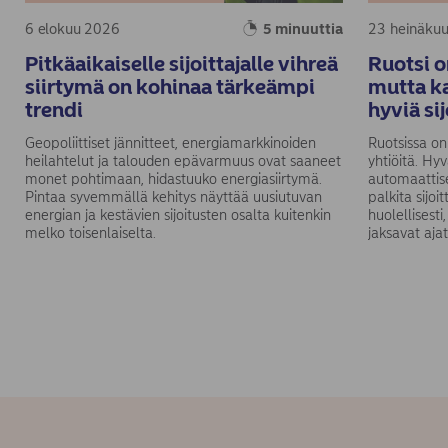
6 elokuu 2026
5 minuuttia
23 heinäku
Pitkäaikaiselle sijoittajalle vihreä
Ruotsi o
siirtymä on kohinaa tärkeämpi
mutta ka
trendi
hyviä si
Geopoliittiset jännitteet, energiamarkkinoiden
Ruotsissa on
heilahtelut ja talouden epävarmuus ovat saaneet
yhtiöitä. Hy
monet pohtimaan, hidastuuko energiasiirtymä.
automaattise
Pintaa syvemmällä kehitys näyttää uusiutuvan
palkita sijoi
energian ja kestävien sijoitusten osalta kuitenkin
huolellisest
melko toisenlaiselta.
jaksavat ajat