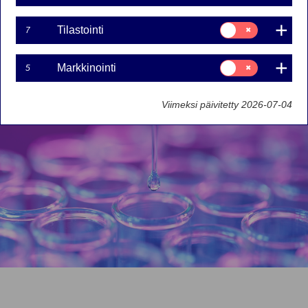
Aktiivinen omistajuus
Skandinavia
Suostumusvalinta:
Tilastointi
7
Tilastointi
Osakkeet
Suostumusvalinta:
Markkinointi
5
Markkinointi
Viimeksi päivitetty 2026-07-04