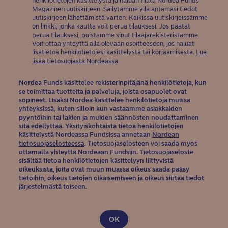
henkilötietojen käsittelystä ja haluan tilata Nordea Funds
Magazinen uutiskirjeen. Säilytämme yllä antamasi tiedot
uutiskirjeen lähettämistä varten. Kaikissa uutiskirjeissämme
on linkki, jonka kautta voit perua tilauksesi. Jos päätät
perua tilauksesi, poistamme sinut tilaajarekisteristämme.
Voit ottaa yhteyttä alla olevaan osoitteeseen, jos haluat
lisätietoa henkilötietojesi käsittelystä tai korjaamisesta.
Lue
(opens in new window)
lisää tietosuojasta Nordeassa
Nordea Funds käsittelee rekisterinpitäjänä henkilötietoja, kun
se toimittaa tuotteita ja palveluja, joista osapuolet ovat
sopineet. Lisäksi Nordea käsittelee henkilötietoja muissa
yhteyksissä, kuten silloin kun vastaamme asiakkaiden
pyyntöihin tai lakien ja muiden säännösten noudattaminen
sitä edellyttää. Yksityiskohtaista tietoa henkilötietojen
käsittelystä Nordeassa Fundsissa annetaan
Nordean
(opens in new window)
tietosuojaselosteessa
. Tietosuojaselosteen voi saada myös
ottamalla yhteyttä Nordeaan Fundsiin. Tietosuojaseloste
sisältää tietoa henkilötietojen käsittelyyn liittyvistä
oikeuksista, joita ovat muun muassa oikeus saada pääsy
tietoihin, oikeus tietojen oikaisemiseen ja oikeus siirtää tiedot
järjestelmästä toiseen.