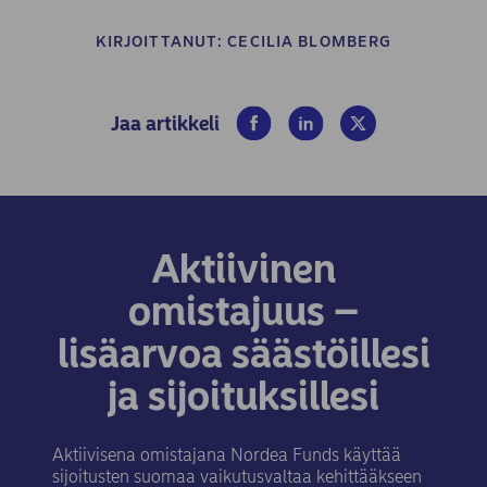
KIRJOITTANUT:
CECILIA BLOMBERG
(opens in new window)
(opens in new window)
(opens in new win
Jaa artikkeli
Aktiivinen
omistajuus –
lisäarvoa säästöillesi
ja sijoituksillesi
Aktiivisena omistajana Nordea Funds käyttää
sijoitusten suomaa vaikutusvaltaa kehittääkseen