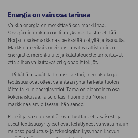
Energia on vain osa tarinaa
Vaikka energia on merkittävä osa markkinaa,
Vossgårdin mukaan on liian yksinkertaista selittää
Norjan osakemarkkinaa pelkästään öljyllä ja kaasulla.
Markkinan erikoistuneisuus ja vahva altistuminen
energialle, merenkululle ja kalataloudelle tarkoittavat,
että siihen vaikuttavat eri globaalit tekijät.
– Pitkällä aikavälillä finanssisektori, merenkulku ja
teollisuus ovat olleet vähintään yhtä tärkeitä tuoton
lähteitä kuin energiayhtiöt. Tämä on olennainen osa
kokonaiskuvaa, ja se pitäisi huomioida Norjan
markkinaa arvioitaessa, hän sanoo.
Pankit ja vakuutusyhtiöt ovat tuottaneet tasaisesti, ja
useat teollisuusyritykset ovat kehittyneet vahvasti muun
muassa puolustus- ja teknologian kysynnän kasvun