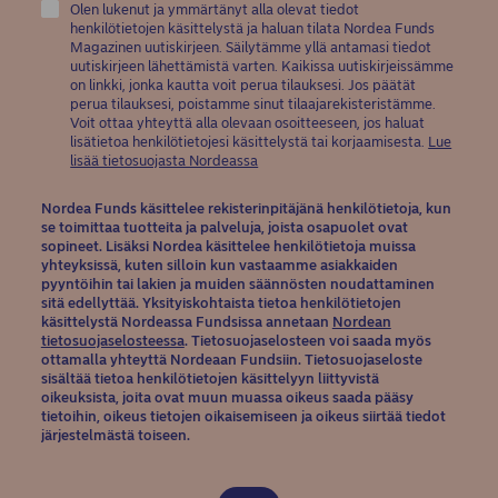
Olen lukenut ja ymmärtänyt alla olevat tiedot
henkilötietojen käsittelystä ja haluan tilata Nordea Funds
Magazinen uutiskirjeen. Säilytämme yllä antamasi tiedot
uutiskirjeen lähettämistä varten. Kaikissa uutiskirjeissämme
on linkki, jonka kautta voit perua tilauksesi. Jos päätät
perua tilauksesi, poistamme sinut tilaajarekisteristämme.
Voit ottaa yhteyttä alla olevaan osoitteeseen, jos haluat
lisätietoa henkilötietojesi käsittelystä tai korjaamisesta.
Lue
(opens in new window)
lisää tietosuojasta Nordeassa
Nordea Funds käsittelee rekisterinpitäjänä henkilötietoja, kun
se toimittaa tuotteita ja palveluja, joista osapuolet ovat
sopineet. Lisäksi Nordea käsittelee henkilötietoja muissa
yhteyksissä, kuten silloin kun vastaamme asiakkaiden
pyyntöihin tai lakien ja muiden säännösten noudattaminen
sitä edellyttää. Yksityiskohtaista tietoa henkilötietojen
käsittelystä Nordeassa Fundsissa annetaan
Nordean
(opens in new window)
tietosuojaselosteessa
. Tietosuojaselosteen voi saada myös
ottamalla yhteyttä Nordeaan Fundsiin. Tietosuojaseloste
sisältää tietoa henkilötietojen käsittelyyn liittyvistä
oikeuksista, joita ovat muun muassa oikeus saada pääsy
tietoihin, oikeus tietojen oikaisemiseen ja oikeus siirtää tiedot
järjestelmästä toiseen.