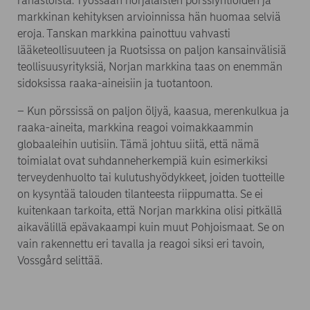
rahastoista. Työssään norjalaisten pörssiyhtiöiden ja
markkinan kehityksen arvioinnissa hän huomaa selviä
eroja. Tanskan markkina painottuu vahvasti
lääketeollisuuteen ja Ruotsissa on paljon kansainvälisiä
teollisuusyrityksiä, Norjan markkina taas on enemmän
sidoksissa raaka-aineisiin ja tuotantoon.
– Kun pörssissä on paljon öljyä, kaasua, merenkulkua ja
raaka-aineita, markkina reagoi voimakkaammin
globaaleihin uutisiin. Tämä johtuu siitä, että nämä
toimialat ovat suhdanneherkempiä kuin esimerkiksi
terveydenhuolto tai kulutushyödykkeet, joiden tuotteille
on kysyntää talouden tilanteesta riippumatta. Se ei
kuitenkaan tarkoita, että Norjan markkina olisi pitkällä
aikavälillä epävakaampi kuin muut Pohjoismaat. Se on
vain rakennettu eri tavalla ja reagoi siksi eri tavoin,
Vossgård selittää.