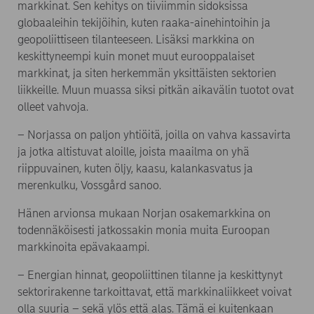
markkinat. Sen kehitys on tiiviimmin sidoksissa
globaaleihin tekijöihin, kuten raaka-ainehintoihin ja
geopoliittiseen tilanteeseen. Lisäksi markkina on
keskittyneempi kuin monet muut eurooppalaiset
markkinat, ja siten herkemmän yksittäisten sektorien
liikkeille. Muun muassa siksi pitkän aikavälin tuotot ovat
olleet vahvoja.
– Norjassa on paljon yhtiöitä, joilla on vahva kassavirta
ja jotka altistuvat aloille, joista maailma on yhä
riippuvainen, kuten öljy, kaasu, kalankasvatus ja
merenkulku, Vossgård sanoo.
Hänen arvionsa mukaan Norjan osakemarkkina on
todennäköisesti jatkossakin monia muita Euroopan
markkinoita epävakaampi.
– Energian hinnat, geopoliittinen tilanne ja keskittynyt
sektorirakenne tarkoittavat, että markkinaliikkeet voivat
olla suuria – sekä ylös että alas. Tämä ei kuitenkaan