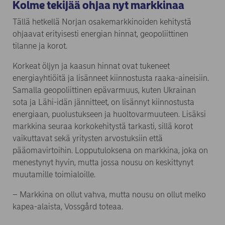
Kolme tekijää ohjaa nyt markkinaa
Tällä hetkellä Norjan osakemarkkinoiden kehitystä
ohjaavat erityisesti energian hinnat, geopoliittinen
tilanne ja korot.
Korkeat öljyn ja kaasun hinnat ovat tukeneet
energiayhtiöitä ja lisänneet kiinnostusta raaka-aineisiin.
Samalla geopoliittinen epävarmuus, kuten Ukrainan
sota ja Lähi-idän jännitteet, on lisännyt kiinnostusta
energiaan, puolustukseen ja huoltovarmuuteen. Lisäksi
markkina seuraa korkokehitystä tarkasti, sillä korot
vaikuttavat sekä yritysten arvostuksiin että
pääomavirtoihin. Lopputuloksena on markkina, joka on
menestynyt hyvin, mutta jossa nousu on keskittynyt
muutamille toimialoille.
– Markkina on ollut vahva, mutta nousu on ollut melko
kapea-alaista, Vossgård toteaa.