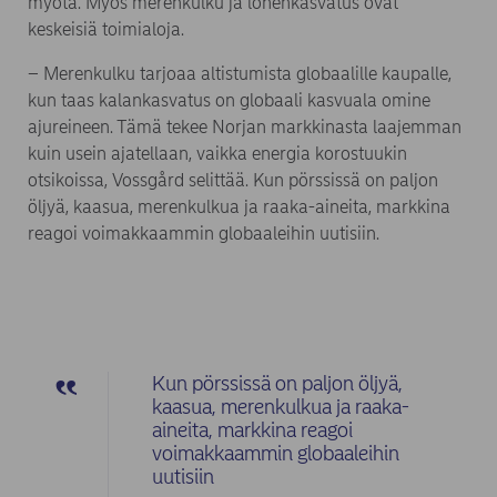
myötä. Myös merenkulku ja lohenkasvatus ovat
keskeisiä toimialoja.
– Merenkulku tarjoaa altistumista globaalille kaupalle,
kun taas kalankasvatus on globaali kasvuala omine
ajureineen. Tämä tekee Norjan markkinasta laajemman
kuin usein ajatellaan, vaikka energia korostuukin
otsikoissa, Vossgård selittää. Kun pörssissä on paljon
öljyä, kaasua, merenkulkua ja raaka-aineita, markkina
reagoi voimakkaammin globaaleihin uutisiin.
Kun pörssissä on paljon öljyä,
kaasua, merenkulkua ja raaka-
aineita, markkina reagoi
voimakkaammin globaaleihin
uutisiin