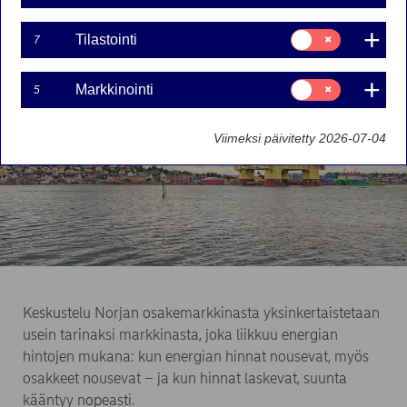
Suostumusvalinta:
Tilastointi
7
Tilastointi
Suostumusvalinta:
Markkinointi
5
Markkinointi
Viimeksi päivitetty 2026-07-04
Keskustelu Norjan osakemarkkinasta yksinkertaistetaan
usein tarinaksi markkinasta, joka liikkuu energian
hintojen mukana: kun energian hinnat nousevat, myös
osakkeet nousevat – ja kun hinnat laskevat, suunta
kääntyy nopeasti.