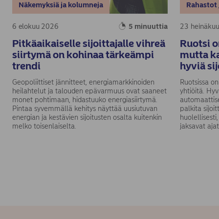
Näkemyksiä ja kolumneja
Rahastot 
6 elokuu 2026
5 minuuttia
23 heinäku
Pitkäaikaiselle sijoittajalle vihreä
Ruotsi o
siirtymä on kohinaa tärkeämpi
mutta ka
trendi
hyviä si
Geopoliittiset jännitteet, energiamarkkinoiden
Ruotsissa on
heilahtelut ja talouden epävarmuus ovat saaneet
yhtiöitä. Hy
monet pohtimaan, hidastuuko energiasiirtymä.
automaattise
Pintaa syvemmällä kehitys näyttää uusiutuvan
palkita sijoi
energian ja kestävien sijoitusten osalta kuitenkin
huolellisest
melko toisenlaiselta.
jaksavat ajat