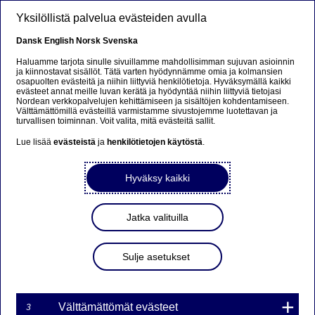
Hyppää pääsisältöön
Yksilöllistä palvelua evästeiden avulla
Dansk
English
Norsk
Svenska
Haluamme tarjota sinulle sivuillamme mahdollisimman sujuvan asioinnin
ja kiinnostavat sisällöt. Tätä varten hyödynnämme omia ja kolmansien
osapuolten evästeitä ja niihin liittyviä henkilötietoja. Hyväksymällä kaikki
evästeet annat meille luvan kerätä ja hyödyntää niihin liittyviä tietojasi
Nordean verkkopalvelujen kehittämiseen ja sisältöjen kohdentamiseen.
Norjan osakemarkkinat:
Välttämättömillä evästeillä varmistamme sivustojemme luotettavan ja
turvallisen toiminnan. Voit valita, mitä evästeitä sallit.
paljon muutakin kuin öljyä
Lue lisää
evästeistä
ja
henkilötietojen käytöstä
.
Norjan osakemarkkina käyttäytyy eri tavalla kuin muut
Hyväksy kaikki
Pohjoismaiden markkinat. Syynä ei ole pelkästään öljy ja
kaasu, vaan myös se, että markkinaan vaikuttavat
vahvasti energia-, merenkulku- ja kalatalous.
Jatka valituilla
28. HUHTIKUU 2026
6
MINUUTTIA
Sulje asetukset
Eurooppa
Innovaatio
Skandinavia
Välttämättömät evästeet
3