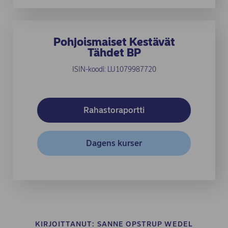
Pohjoismaiset Kestävät
Tähdet BP
ISIN-koodi: LU1079987720
(opens in new windo
Rahastoraportti
(opens in new windo
Dagens kurser
KIRJOITTANUT:
SANNE OPSTRUP WEDEL