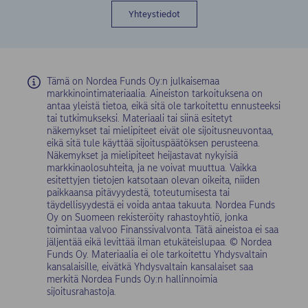
Yhteystiedot
Tämä on Nordea Funds Oy:n julkaisemaa
markkinointimateriaalia. Aineiston tarkoituksena on
antaa yleistä tietoa, eikä sitä ole tarkoitettu ennusteeksi
tai tutkimukseksi. Materiaali tai siinä esitetyt
näkemykset tai mielipiteet eivät ole sijoitusneuvontaa,
eikä sitä tule käyttää sijoituspäätöksen perusteena.
Näkemykset ja mielipiteet heijastavat nykyisiä
markkinaolosuhteita, ja ne voivat muuttua. Vaikka
esitettyjen tietojen katsotaan olevan oikeita, niiden
paikkaansa pitävyydestä, toteutumisesta tai
täydellisyydestä ei voida antaa takuuta. Nordea Funds
Oy on Suomeen rekisteröity rahastoyhtiö, jonka
toimintaa valvoo Finanssivalvonta. Tätä aineistoa ei saa
jäljentää eikä levittää ilman etukäteislupaa. © Nordea
Funds Oy. Materiaalia ei ole tarkoitettu Yhdysvaltain
kansalaisille, eivätkä Yhdysvaltain kansalaiset saa
merkitä Nordea Funds Oy:n hallinnoimia
sijoitusrahastoja.