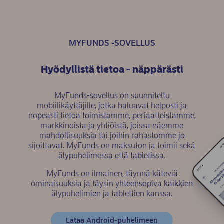
MYFUNDS -SOVELLUS
Hyödyllistä tietoa - näppärästi
MyFunds-sovellus on suunniteltu
mobiilikäyttäjille, jotka haluavat helposti ja
nopeasti tietoa toimistamme, periaatteistamme,
markkinoista ja yhtiöistä, joissa näemme
mahdollisuuksia tai joihin rahastomme jo
sijoittavat. MyFunds on maksuton ja toimii sekä
älypuhelimessa että tabletissa.
MyFunds on ilmainen, täynnä käteviä
ominaisuuksia ja täysin yhteensopiva kaikkien
älypuhelimien ja tablettien kanssa.
(opens in new win
Lataa Android-puhelimeen