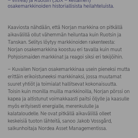
– vihreä) ja Ruotsin (SBX – keltainen)
osakemarkkinoiden historiallisista heilahteluista.
Kaaviosta nähdään, että Norjan markkina on pitkällä
aikavälillä ollut vähemmän heiluntaa kuin Ruotsin ja
Tanskan. Selitys löytyy markkinoiden rakenteesta:
Norjan osakemarkkina koostuu eri tavalla kuin muut
Pohjoismaiden markkinat ja reagoi siksi eri tekijöihin.
– Kuvailen Norjan osakemarkkinaa usein pieneksi mutta
erittäin erikoistuneeksi markkinaksi, jossa muutamat
suuret yhtiöt ja toimialat hallitsevat kokonaisuutta.
Toisin kuin monilla muilla markkinoilla, Norjan pörssi on
kapea ja altistunut voimakkaasti paitsi öljylle ja kaasulle
myös erityisesti energialle, merenkululle ja
kalataloudelle. Ne ovat pitkällä aikavälillä olleet
keskeisiä tuoton lähteitä, sanoo Jakob Vossgård,
salkunhoitaja Nordea Asset Managementissa.