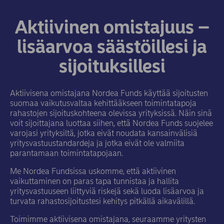
Aktiivinen omistajuus –
lisäarvoa säästöillesi ja
sijoituksillesi
Aktiivisena omistajana Nordea Funds käyttää sijoitusten
suomaa vaikutusvaltaa kehittääkseen toimintatapoja
rahastojen sijoituskohteena olevissa yrityksissä. Näin sinä
voit sijoittajana luottaa siihen, että Nordea Funds suojelee
varojasi yrityksiltä, jotka eivät noudata kansainvälisiä
yritysvastuustandardeja ja jotka eivät ole valmiita
parantamaan toimintatapojaan.
Me Nordea Fundsissa uskomme, että aktiivinen
vaikuttaminen on paras tapa tunnistaa ja hallita
yritysvastuuseen liittyviä riskejä sekä luoda lisäarvoa ja
turvata rahastosijoitustesi kehitys pitkällä aikavälillä.
Toimimme aktiivisena omistajana, seuraamme yritysten