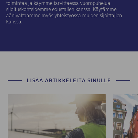
toimintaa ja käymme tarvittaessa vuoropuhelua
sijoituskohteidemme edustajien kanssa. Käytämme
äänivaltaamme myös yhteistyössä muiden sijoittajien
kanssa.
LISÄÄ ARTIKKELEITA SINULLE