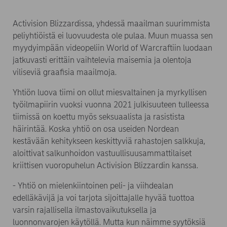
Activision Blizzardissa, yhdessä maailman suurimmista
peliyhtiöistä ei luovuudesta ole pulaa. Muun muassa sen
myydyimpään videopeliin World of Warcraftiin luodaan
jatkuvasti erittäin vaihtelevia maisemia ja olentoja
viliseviä graafisia maailmoja.
Yhtiön luova tiimi on ollut miesvaltainen ja myrkyllisen
työilmapiirin vuoksi vuonna 2021 julkisuuteen tulleessa
tiimissä on koettu myös seksuaalista ja rasistista
häirintää. Koska yhtiö on osa useiden Nordean
kestävään kehitykseen keskittyviä rahastojen salkkuja,
aloittivat salkunhoidon vastuullisuusammattilaiset
kriittisen vuoropuhelun Activision Blizzardin kanssa.
- Yhtiö on mielenkiintoinen peli- ja viihdealan
edelläkävijä ja voi tarjota sijoittajalle hyvää tuottoa
varsin rajallisella ilmastovaikutuksella ja
luonnonvarojen käytöllä. Mutta kun näimme syytöksiä