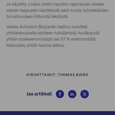
on käytetty. Lisäksi yhtiön haluttiin raportoivan kesken
olevien tapausten käsittelystä sekä muista työntekijöiden
turvallisuuteen liittyvistä tekijöistä.
Vaikka Activision Blizzardin hallitus suositteli
yhtiökokoukselle aloitteen hylkäämistä, hyväksyivät
yhtiön osakkeenomistajat sen 67 % enemmistöllä.
Keskustelu yhtiön kanssa jatkuu.
KIRJOITTANUT:
THOMAS BJERG
(opens in new window)
(opens in new window)
(opens in new win
Jaa artikkeli