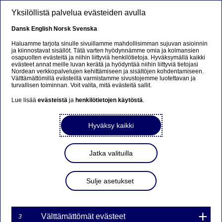
Hyppää pääsisältöön
Yksilöllistä palvelua evästeiden avulla
Dansk
English
Norsk
Svenska
Haluamme tarjota sinulle sivuillamme mahdollisimman sujuvan asioinnin
ja kiinnostavat sisällöt. Tätä varten hyödynnämme omia ja kolmansien
osapuolten evästeitä ja niihin liittyviä henkilötietoja. Hyväksymällä kaikki
evästeet annat meille luvan kerätä ja hyödyntää niihin liittyviä tietojasi
Nordean verkkopalvelujen kehittämiseen ja sisältöjen kohdentamiseen.
Peliyhtiön on huolehdittava
Välttämättömillä evästeillä varmistamme sivustojemme luotettavan ja
turvallisen toiminnan. Voit valita, mitä evästeitä sallit.
työympäristön
Lue lisää
evästeistä
ja
henkilötietojen käytöstä
.
turvallisuudesta
Hyväksy kaikki
Nordean Tähtirahastojen sijoituksista löytyvässä peliyhtiö
Activision Blizzardissa ilmeni syytöksiä seksuaalisesta
Jatka valituilla
häirinnästä ja myrkyllisestä työilmapiiristä. Vaikka yhtiö
on jo osittain parantanut toimintatapojaan, vaaditaan
yhtiöltä jatkossa sitovampia tavoitteita ja parempia
Sulje asetukset
prosesseja väärinkäytösten ratkaisemiseksi.
01. HELMIKUU 2023
5
MINUUTTIA
Välttämättömät evästeet
3