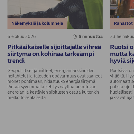
Näkemyksiä ja kolumneja
Rahastot 
6 elokuu 2026
5 minuuttia
23 heinäku
Pitkäaikaiselle sijoittajalle vihreä
Ruotsi o
siirtymä on kohinaa tärkeämpi
mutta ka
trendi
hyviä si
Geopoliittiset jännitteet, energiamarkkinoiden
Ruotsissa on
heilahtelut ja talouden epävarmuus ovat saaneet
yhtiöitä. Hy
monet pohtimaan, hidastuuko energiasiirtymä.
automaattise
Pintaa syvemmällä kehitys näyttää uusiutuvan
palkita sijoi
energian ja kestävien sijoitusten osalta kuitenkin
huolellisest
melko toisenlaiselta.
jaksavat ajat