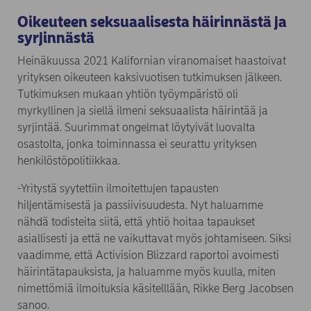
Oikeuteen seksuaalisesta häirinnästä ja
syrjinnästä
Heinäkuussa 2021 Kalifornian viranomaiset haastoivat
yrityksen oikeuteen kaksivuotisen tutkimuksen jälkeen.
Tutkimuksen mukaan yhtiön työympäristö oli
myrkyllinen ja siellä ilmeni seksuaalista häirintää ja
syrjintää. Suurimmat ongelmat löytyivät luovalta
osastolta, jonka toiminnassa ei seurattu yrityksen
henkilöstöpolitiikkaa.
-Yritystä syytettiin ilmoitettujen tapausten
hiljentämisestä ja passiivisuudesta. Nyt haluamme
nähdä todisteita siitä, että yhtiö hoitaa tapaukset
asiallisesti ja että ne vaikuttavat myös johtamiseen. Siksi
vaadimme, että Activision Blizzard raportoi avoimesti
häirintätapauksista, ja haluamme myös kuulla, miten
nimettömiä ilmoituksia käsitelllään, Rikke Berg Jacobsen
sanoo.