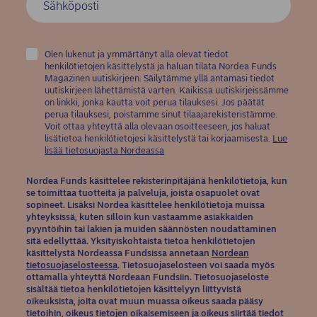
Olen lukenut ja ymmärtänyt alla olevat tiedot
henkilötietojen käsittelystä ja haluan tilata Nordea Funds
Magazinen uutiskirjeen. Säilytämme yllä antamasi tiedot
uutiskirjeen lähettämistä varten. Kaikissa uutiskirjeissämme
on linkki, jonka kautta voit perua tilauksesi. Jos päätät
perua tilauksesi, poistamme sinut tilaajarekisteristämme.
Voit ottaa yhteyttä alla olevaan osoitteeseen, jos haluat
lisätietoa henkilötietojesi käsittelystä tai korjaamisesta.
Lue
(opens in new window)
lisää tietosuojasta Nordeassa
Nordea Funds käsittelee rekisterinpitäjänä henkilötietoja, kun
se toimittaa tuotteita ja palveluja, joista osapuolet ovat
sopineet. Lisäksi Nordea käsittelee henkilötietoja muissa
yhteyksissä, kuten silloin kun vastaamme asiakkaiden
pyyntöihin tai lakien ja muiden säännösten noudattaminen
sitä edellyttää. Yksityiskohtaista tietoa henkilötietojen
käsittelystä Nordeassa Fundsissa annetaan
Nordean
(opens in new window)
tietosuojaselosteessa
. Tietosuojaselosteen voi saada myös
ottamalla yhteyttä Nordeaan Fundsiin. Tietosuojaseloste
sisältää tietoa henkilötietojen käsittelyyn liittyvistä
oikeuksista, joita ovat muun muassa oikeus saada pääsy
tietoihin, oikeus tietojen oikaisemiseen ja oikeus siirtää tiedot