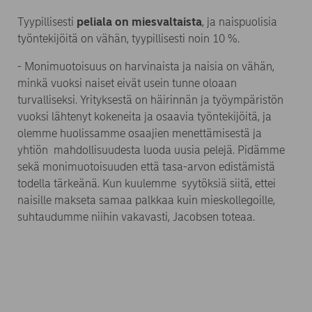
Tyypillisesti
peliala on miesvaltaista
, ja naispuolisia
työntekijöitä on vähän, tyypillisesti noin 10 %.
- Monimuotoisuus on harvinaista ja naisia ​​on vähän,
minkä vuoksi naiset eivät usein tunne oloaan
turvalliseksi. Yrityksestä on häirinnän ja työympäristön
vuoksi lähtenyt kokeneita ja osaavia työntekijöitä, ja
olemme huolissamme osaajien menettämisestä ja
yhtiön mahdollisuudesta luoda uusia pelejä. Pidämme
sekä monimuotoisuuden että tasa-arvon edistämistä
todella tärkeänä. Kun kuulemme syytöksiä siitä, ettei
naisille makseta samaa palkkaa kuin mieskollegoille,
suhtaudumme niihin vakavasti, Jacobsen toteaa.