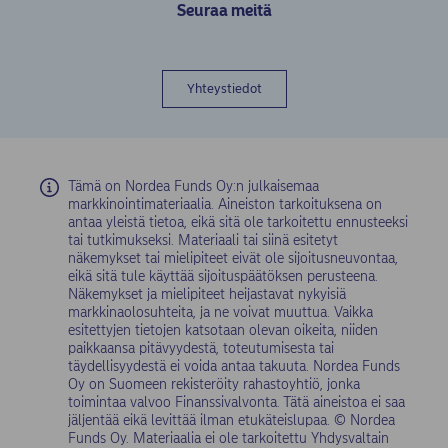
Seuraa meitä
Yhteystiedot
Tämä on Nordea Funds Oy:n julkaisemaa
markkinointimateriaalia. Aineiston tarkoituksena on
antaa yleistä tietoa, eikä sitä ole tarkoitettu ennusteeksi
tai tutkimukseksi. Materiaali tai siinä esitetyt
näkemykset tai mielipiteet eivät ole sijoitusneuvontaa,
eikä sitä tule käyttää sijoituspäätöksen perusteena.
Näkemykset ja mielipiteet heijastavat nykyisiä
markkinaolosuhteita, ja ne voivat muuttua. Vaikka
esitettyjen tietojen katsotaan olevan oikeita, niiden
paikkaansa pitävyydestä, toteutumisesta tai
täydellisyydestä ei voida antaa takuuta. Nordea Funds
Oy on Suomeen rekisteröity rahastoyhtiö, jonka
toimintaa valvoo Finanssivalvonta. Tätä aineistoa ei saa
jäljentää eikä levittää ilman etukäteislupaa. © Nordea
Funds Oy. Materiaalia ei ole tarkoitettu Yhdysvaltain