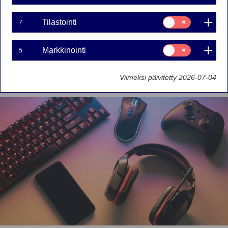
Suostumusvalinta:
Tilastointi
Aktiivinen omistajuus
Rahasto
7
Tilastointi
Maailmanlaajuinen
Kestävä kehitys
Suostumusvalinta:
Markkinointi
5
Markkinointi
YK:n tavoitteet
Viimeksi päivitetty 2026-07-04