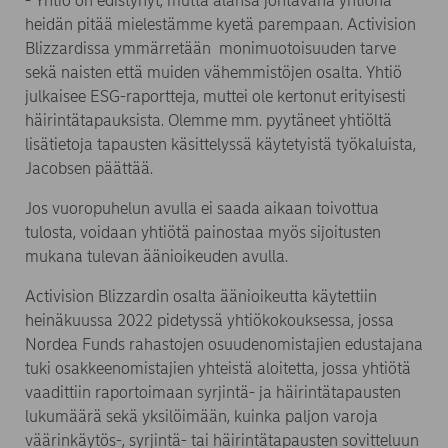
- Yhtiö on edistynyt, mutta alansa johtavana yhtiönä
heidän pitää mielestämme kyetä parempaan. Activision
Blizzardissa ymmärretään monimuotoisuuden tarve
sekä naisten että muiden vähemmistöjen osalta. Yhtiö
julkaisee ESG-raportteja, muttei ole kertonut erityisesti
häirintätapauksista. Olemme mm. pyytäneet yhtiöltä
lisätietoja tapausten käsittelyssä käytetyistä työkaluista,
Jacobsen päättää.
Jos vuoropuhelun avulla ei saada aikaan toivottua
tulosta, voidaan yhtiötä painostaa myös sijoitusten
mukana tulevan äänioikeuden avulla.
Activision Blizzardin osalta äänioikeutta käytettiin
heinäkuussa 2022 pidetyssä yhtiökokouksessa, jossa
Nordea Funds rahastojen osuudenomistajien edustajana
tuki osakkeenomistajien yhteistä aloitetta, jossa yhtiötä
vaadittiin raportoimaan syrjintä- ja häirintätapausten
lukumäärä sekä yksilöimään, kuinka paljon varoja
väärinkäytös-, syrjintä- tai häirintätapausten sovitteluun