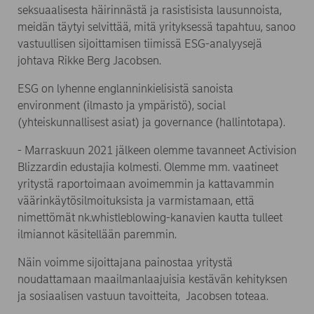
seksuaalisesta häirinnästä ja rasistisista lausunnoista,
meidän täytyi selvittää, mitä yrityksessä tapahtuu, sanoo
vastuullisen sijoittamisen tiimissä ESG-analyysejä
johtava Rikke Berg Jacobsen.
ESG on lyhenne englanninkielisistä sanoista
environment (ilmasto ja ympäristö), social
(yhteiskunnallisest asiat) ja governance (hallintotapa).
- Marraskuun 2021 jälkeen olemme tavanneet Activision
Blizzardin edustajia kolmesti. Olemme mm. vaatineet
yritystä raportoimaan avoimemmin ja kattavammin
väärinkäytösilmoituksista ja varmistamaan, että
nimettömät nk.whistleblowing-kanavien kautta tulleet
ilmiannot käsitellään paremmin.
Näin voimme sijoittajana painostaa yritystä
noudattamaan maailmanlaajuisia kestävän kehityksen
ja sosiaalisen vastuun tavoitteita, Jacobsen toteaa.