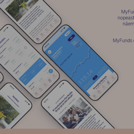
MyFund
nopeast
näemm
MyFunds o