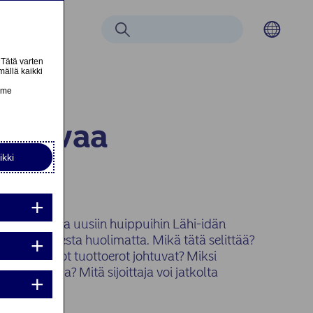
Etsi
 Magazine
 Tätä varten
mällä kaikki
n
emme
 Vahvaa
ikki
vua
t huhtikuussa uusiin huippuihin Lähi-idän
epävarmuudesta huolimatta. Mikä tätä selittää?
nta:
pörssien isot tuottoerot johtuvat? Miksi
 pakkasella? Mitä sijoittaja voi jatkolta
nta: