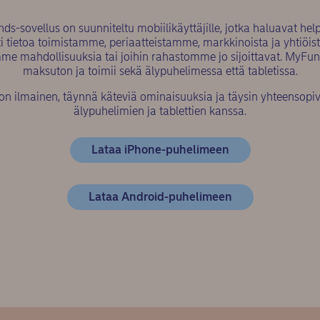
s-sovellus on suunniteltu mobiilikäyttäjille, jotka haluavat help
i tietoa toimistamme, periaatteistamme, markkinoista ja yhtiöistä
e mahdollisuuksia tai joihin rahastomme jo sijoittavat. MyFu
maksuton ja toimii sekä älypuhelimessa että tabletissa.
n ilmainen, täynnä käteviä ominaisuuksia ja täysin yhteensopiv
älypuhelimien ja tablettien kanssa.
(opens in new w
Lataa iPhone-puhelimeen
(opens in new 
Lataa Android-puhelimeen