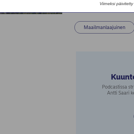
Viimeksi päivitett
06. TOUKOKUU 2026
Maailmanlaajuinen
Kuunte
Podcastissa st
Antti Saari k