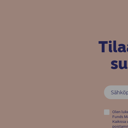
Til
su
Olen luke
Funds Mag
Kaikissa 
poistamme