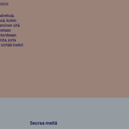
(opens in new window)
eassa
alveluja,
ssä, kuten
aminen sitä
nnetaan
ä Nordeaan
sta, joita
siirtää tiedot
Seuraa meitä