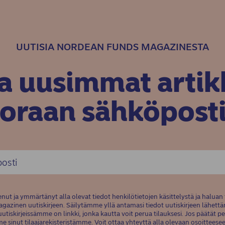
UUTISIA NORDEAN FUNDS MAGAZINESTA
aa uusimmat artikk
oraan sähköposti
nut ja ymmärtänyt alla olevat tiedot henkilötietojen käsittelystä ja haluan
azinen uutiskirjeen. Säilytämme yllä antamasi tiedot uutiskirjeen lähettä
uutiskirjeissämme on linkki, jonka kautta voit perua tilauksesi. Jos päätät pe
 sinut tilaajarekisteristämme. Voit ottaa yhteyttä alla olevaan osoitteesee