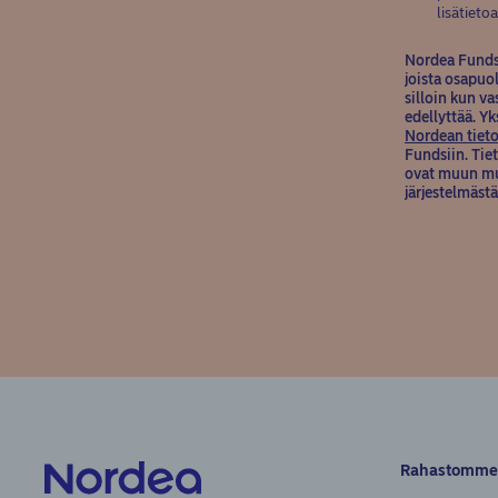
lisätieto
Nordea Funds k
joista osapuo
silloin kun v
edellyttää. Y
Nordean tieto
Fundsiin. Tiet
ovat muun mua
järjestelmästä
Rahastomme