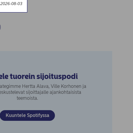
y 2026-08-03
le tuorein sijoituspodi
rategimme Hertta Alava, Ville Korhonen ja
eskustelevat sijoittajalle ajankohtaisista
teemoista.
(opens in new window)
Kuuntele Spotifyssa