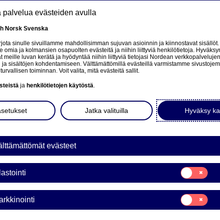
tä palvelua evästeiden avulla
Rahastot
Tietoa
Inspiroidu
Funds
sh
Norsk
Svenska
ota sinulle sivuillamme mahdollisimman sujuvan asioinnin ja kiinnostavat sisällöt.
mia ja kolmansien osapuolten evästeitä ja niihin liittyviä henkilötietoja. Hyväksy
 meille luvan kerätä ja hyödyntää niihin liittyviä tietojasi Nordean verkkopalveluje
 ja sisältöjen kohdentamiseen. Välttämättömillä evästeillä varmistamme sivustoj
turvallisen toiminnan. Voit valita, mitä evästeitä sallit.
steistä
ja
henkilötietojen käytöstä
.
Podcast:
asetukset
Jatka valituilla
Hyväksy ka
tuloskas
lttämättömät evästeet
Pörssikurssit palautuiva
tilanteeseen liittyvästä 
Suostumusvali
lastointi
Tilastointi
Mistä kehittyvien maiden 
joukkolainojen tuotot ovat
Suostumusvali
rkkinointi
odottaa?
Markkinointi