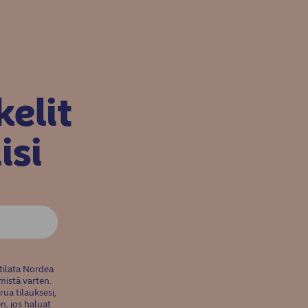
elit
isi
 tilata Nordea
mistä varten.
rua tilauksesi,
n, jos haluat