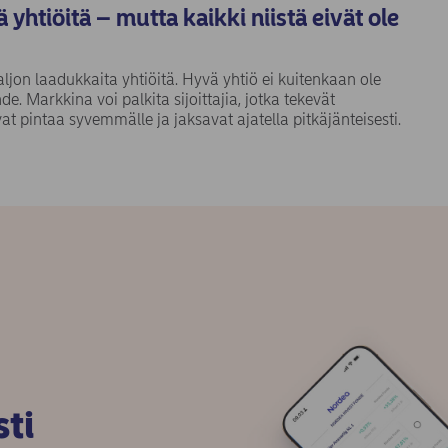
 yhtiöitä – mutta kaikki niistä eivät ole
ljon laadukkaita yhtiöitä. Hyvä yhtiö ei kuitenkaan ole
e. Markkina voi palkita sijoittajia, jotka tekevät
vat pintaa syvemmälle ja jaksavat ajatella pitkäjänteisesti.
sti