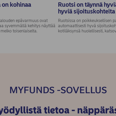
mä on kohinaa
Ruotsi on täynnä hyviä
hyviä sijoituskohteita
ja talouden epävarmuus ovat
Ruotsissa on poikkeuksellisen pa
aa syvemmällä kehitys näyttää
automaattisesti hyvä sijoituskohd
 melko toisenlaiselta.
kotiläksynsä huolellisesti, katso
MYFUNDS -SOVELLUS
ödyllistä tietoa - näppärä