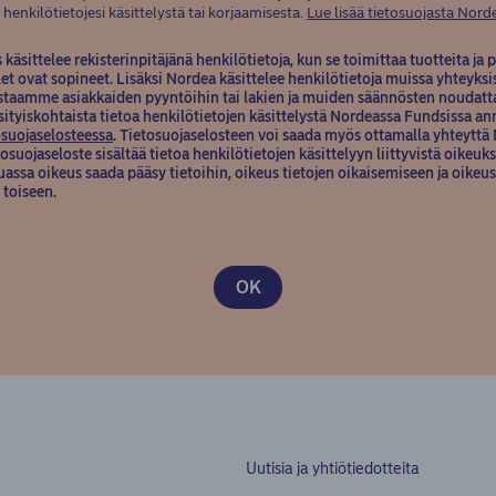
a henkilötietojesi käsittelystä tai korjaamisesta.
Lue lisää tietosuojasta Nord
äsittelee rekisterinpitäjänä henkilötietoja, kun se toimittaa tuotteita ja p
let ovat sopineet. Lisäksi Nordea käsittelee henkilötietoja muissa yhteyksi
astaamme asiakkaiden pyyntöihin tai lakien ja muiden säännösten noudatt
ksityiskohtaista tietoa henkilötietojen käsittelystä Nordeassa Fundsissa a
(opens in new window)
suojaselosteessa
. Tietosuojaselosteen voi saada myös ottamalla yhteytt
osuojaseloste sisältää tietoa henkilötietojen käsittelyyn liittyvistä oikeuksi
ssa oikeus saada pääsy tietoihin, oikeus tietojen oikaisemiseen ja oikeus 
 toiseen.
Uutisia ja yhtiötiedotteita