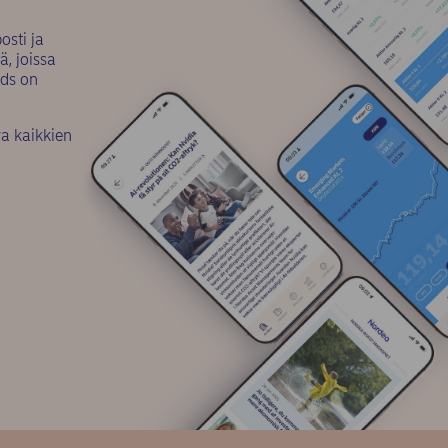
osti ja
, joissa
nds on
a kaikkien
indow)
window)