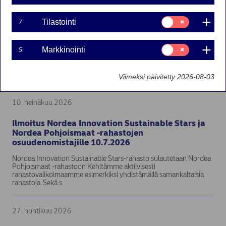
15. heinäkuu 2026
Suostumusvalinta:
Tilastointi
7
Tilastointi
Ilmoitus Nora Three-, Nora Four- ja Nora Five -
rahastojen osuudenomistajille 15.7.2026
Suostumusvalinta:
Markkinointi
5
Markkinointi
Nora Three-, Nora Four- ja Nora Five -rahastot sulautetaan
vastaaviin Nora Master-rahastoihin Sulautuvat rahastot ovat
syöttörahastoja, jotka sijoittavat käytännössä kaikki varansa – luku
Viimeksi päivitetty 2026-08-03
10. heinäkuu 2026
Ilmoitus Nordea Innovation Sustainable Stars ja
Nordea Pohjoismaat -rahastojen
osuudenomistajille 10.7.2026
Nordea Innovation Sustainable Stars-rahasto sulautetaan Nordea
Pohjoismaat -rahastoon Kehitämme aktiivisesti
rahastovalikoimaamme esimerkiksi yhdistämällä samankaltaisia
rahastoja. Sekä s
27. huhtikuu 2026