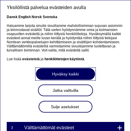
Hyppää pääsisältöön
Yksilöllistä palvelua evästeiden avulla
Dansk
English
Norsk
Svenska
Haluamme tarjota sinulle sivuillamme mahdollisimman sujuvan asioinnin
ja kiinnostavat sisällöt. Tätä varten hyödynnämme omia ja kolmansien
osapuolten evästeitä ja niihin liittyviä henkilötietoja. Hyväksymällä kaikki
evästeet annat meille luvan kerätä ja hyödyntää niihin liittyviä tietojasi
Nordean verkkopalvelujen kehittämiseen ja sisältöjen kohdentamiseen.
Välttämättömillä evästeillä varmistamme sivustojemme luotettavan ja
turvallisen toiminnan. Voit valita, mitä evästeitä sallit.
UUTISET
Lue lisää
evästeistä
ja
henkilötietojen käytöstä
.
Uutiset
Hyväksy kaikki
Jatka valituilla
Sulje asetukset
Finnish
Swedish
English
Välttämättömät evästeet
3