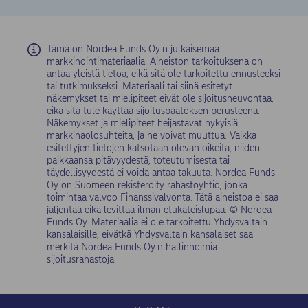
Tämä on Nordea Funds Oy:n julkaisemaa
markkinointimateriaalia. Aineiston tarkoituksena on
antaa yleistä tietoa, eikä sitä ole tarkoitettu ennusteeksi
tai tutkimukseksi. Materiaali tai siinä esitetyt
näkemykset tai mielipiteet eivät ole sijoitusneuvontaa,
eikä sitä tule käyttää sijoituspäätöksen perusteena.
Näkemykset ja mielipiteet heijastavat nykyisiä
markkinaolosuhteita, ja ne voivat muuttua. Vaikka
esitettyjen tietojen katsotaan olevan oikeita, niiden
paikkaansa pitävyydestä, toteutumisesta tai
täydellisyydestä ei voida antaa takuuta. Nordea Funds
Oy on Suomeen rekisteröity rahastoyhtiö, jonka
toimintaa valvoo Finanssivalvonta. Tätä aineistoa ei saa
jäljentää eikä levittää ilman etukäteislupaa. © Nordea
Funds Oy. Materiaalia ei ole tarkoitettu Yhdysvaltain
kansalaisille, eivätkä Yhdysvaltain kansalaiset saa
merkitä Nordea Funds Oy:n hallinnoimia
sijoitusrahastoja.