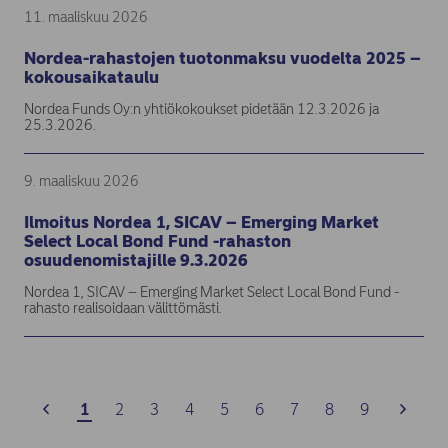
11. maaliskuu 2026
Nordea-rahastojen tuotonmaksu vuodelta 2025 –
kokousaikataulu
Nordea Funds Oy:n yhtiökokoukset pidetään 12.3.2026 ja
25.3.2026.
9. maaliskuu 2026
Ilmoitus Nordea 1, SICAV – Emerging Market
Select Local Bond Fund -rahaston
osuudenomistajille 9.3.2026
Nordea 1, SICAV – Emerging Market Select Local Bond Fund -
rahasto realisoidaan välittömästi.
1
2
3
4
5
6
7
8
9