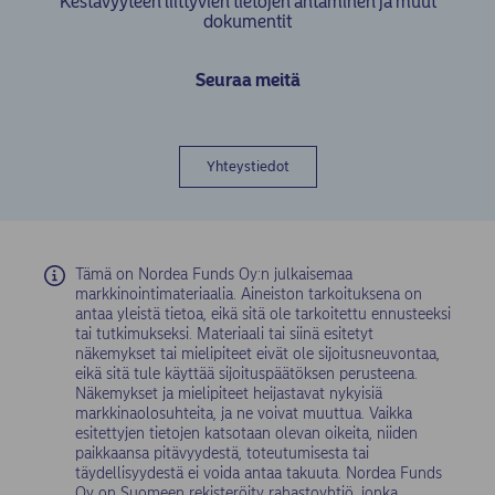
Kestävyyteen liittyvien tietojen antaminen ja muut
dokumentit
Seuraa meitä
Yhteystiedot
Tämä on Nordea Funds Oy:n julkaisemaa
markkinointimateriaalia. Aineiston tarkoituksena on
antaa yleistä tietoa, eikä sitä ole tarkoitettu ennusteeksi
tai tutkimukseksi. Materiaali tai siinä esitetyt
näkemykset tai mielipiteet eivät ole sijoitusneuvontaa,
eikä sitä tule käyttää sijoituspäätöksen perusteena.
Näkemykset ja mielipiteet heijastavat nykyisiä
markkinaolosuhteita, ja ne voivat muuttua. Vaikka
esitettyjen tietojen katsotaan olevan oikeita, niiden
paikkaansa pitävyydestä, toteutumisesta tai
täydellisyydestä ei voida antaa takuuta. Nordea Funds
Oy on Suomeen rekisteröity rahastoyhtiö, jonka