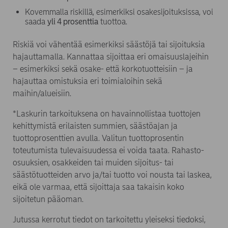
Kovemmalla riskillä, esimerkiksi osakesijoituksissa, voi
saada
yli 4 prosenttia
tuottoa.
Riskiä voi vähentää esimerkiksi säästöjä tai sijoituksia
hajauttamalla. Kannattaa sijoittaa eri omaisuuslajeihin
– esimerkiksi sekä osake- että korkotuotteisiin – ja
hajauttaa omistuksia eri toimialoihin sekä
maihin/alueisiin.
*Laskurin tarkoituksena on havainnollistaa tuottojen
kehittymistä erilaisten summien, säästöajan ja
tuottoprosenttien avulla. Valitun tuottoprosentin
toteutumista tulevaisuudessa ei voida taata. Rahasto-
osuuksien, osakkeiden tai muiden sijoitus- tai
säästötuotteiden arvo ja/tai tuotto voi nousta tai laskea,
eikä ole varmaa, että sijoittaja saa takaisin koko
sijoitetun pääoman.
Jutussa kerrotut tiedot on tarkoitettu yleiseksi tiedoksi,