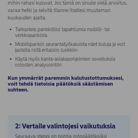
mihin rahasi kuluvat. Jos tämä on sinulle vielä arvoitus,
varaa hetki ja selvitä tilanne itsellesi muutaman
kuukauden ajalta.
Tarkastele pankkitilisi tapahtumia mobiili- tai
verkkopankista
Mobiilipankin seurantatyökaluista näet kuluja ja voit
jaotella niitä erilaisiin luokkiin
Käytä myös kanta-asiakasohjelmien sovelluksia
ostosten analysointiin
Kun ymmärrät paremmin kulutustottumuksesi,
voit tehdä tietoisia päätöksiä säästämisen
suhteen.
2: Vertaile valintojesi vaikutuksia
Seuraava steppi on pohtia ostopäätöksiäsi