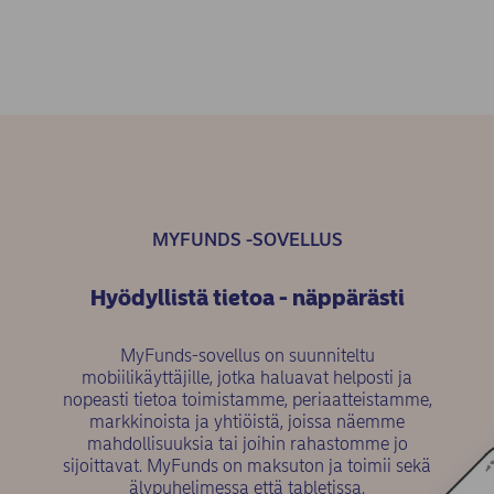
MYFUNDS -SOVELLUS
Hyödyllistä tietoa - näppärästi
MyFunds-sovellus on suunniteltu
mobiilikäyttäjille, jotka haluavat helposti ja
nopeasti tietoa toimistamme, periaatteistamme,
markkinoista ja yhtiöistä, joissa näemme
mahdollisuuksia tai joihin rahastomme jo
sijoittavat. MyFunds on maksuton ja toimii sekä
älypuhelimessa että tabletissa.