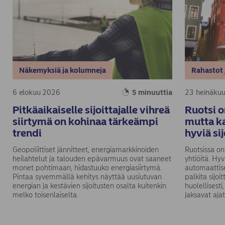
Näkemyksiä ja kolumneja
Rahastot 
6 elokuu 2026
5 minuuttia
23 heinäku
Pitkäaikaiselle sijoittajalle vihreä
Ruotsi o
siirtymä on kohinaa tärkeämpi
mutta ka
trendi
hyviä si
Geopoliittiset jännitteet, energiamarkkinoiden
Ruotsissa on
heilahtelut ja talouden epävarmuus ovat saaneet
yhtiöitä. Hy
monet pohtimaan, hidastuuko energiasiirtymä.
automaattise
Pintaa syvemmällä kehitys näyttää uusiutuvan
palkita sijoi
energian ja kestävien sijoitusten osalta kuitenkin
huolellisest
melko toisenlaiselta.
jaksavat ajat