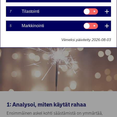
Säästäminen
Suostumusvalinta:
Tilastointi
7
Tilastointi
Suostumusvalinta:
Markkinointi
5
Markkinointi
Viimeksi päivitetty 2026-08-03
1: Analysoi, miten käytät rahaa
Ensimmäinen askel kohti säästämistä on ymmärtää,