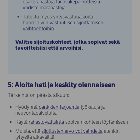
osakerahastoja tai osakepainotteisia
yhdistelmärahastoja
Tutustu myös yritysvastuuasioita
huomioiviin
vastuullisen sijoittamisen
(opens in new window)
vaihtoehtoihin
Valitse sijoituskohteet, jotka sopivat sekä
tavoitteisiisi että arvoihisi.
5: Aloita heti ja keskity olennaiseen
Tärkeintä on päästä alkuun:
(opens in new window)
Hyödynnä
pankkien tarjoamia
työkaluja ja
neuvontapalveluita
(opens in new window)
Käytä
rahastovalitsinta
sopivan kohteen löytämiseen
(opens in new w
Muista, että
sijoitusten arvo voi vaihdella
etenkin
lyhyellä aikavälillä