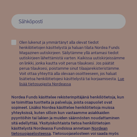
Olen lukenut ja ymmärtänyt alla olevat tiedot
henkilötietojen käsittelystä ja haluan tilata Nordea Funds
Magazinen uutiskirjeen. Säilytämme yllä antamasi tiedot
uutiskirjeen lähettämistä varten. Kaikissa uutiskirjeissämme
on linkki, jonka kautta voit perua tilauksesi. Jos päätät
perua tilauksesi, poistamme sinut tilaajarekisteristämme.
Voit ottaa yhteyttä alla olevaan osoitteeseen, jos haluat
lisätietoa henkilötietojesi käsittelystä tai korjaamisesta.
Lue
(opens in new window)
lisää tietosuojasta Nordeassa
Nordea Funds käsittelee rekisterinpitäjänä henkilötietoja, kun
se toimittaa tuotteita ja palveluja, joista osapuolet ovat
sopineet. Lisäksi Nordea käsittelee henkilötietoja muissa
yhteyksissä, kuten silloin kun vastaamme asiakkaiden
pyyntöihin tai lakien ja muiden säännösten noudattaminen
sitä edellyttää. Yksityiskohtaista tietoa henkilötietojen
käsittelystä Nordeassa Fundsissa annetaan
Nordean
(opens in new window)
tietosuojaselosteessa
. Tietosuojaselosteen voi saada myös