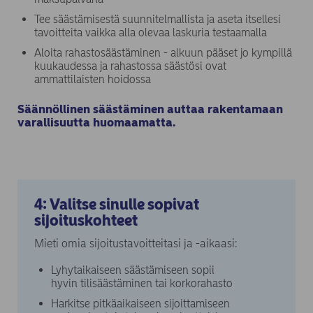
Tee säästämisestä suunnitelmallista ja aseta itsellesi
tavoitteita vaikka alla olevaa laskuria testaamalla
Aloita rahastosäästäminen - alkuun pääset jo kympillä
kuukaudessa ja rahastossa säästösi ovat
ammattilaisten hoidossa
Säännöllinen säästäminen auttaa rakentamaan
varallisuutta huomaamatta.
4: Valitse sinulle sopivat
sijoituskohteet
Mieti omia sijoitustavoitteitasi ja -aikaasi:
Lyhytaikaiseen säästämiseen sopii
hyvin tilisäästäminen tai korkorahasto
Harkitse pitkäaikaiseen sijoittamiseen