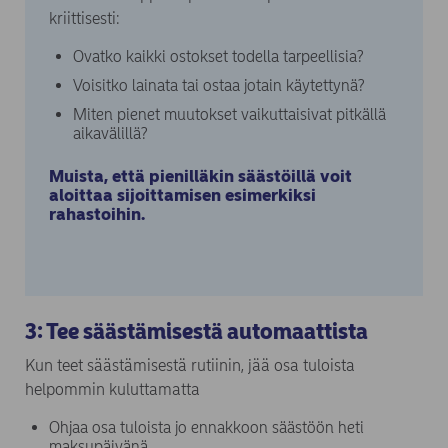
kriittisesti:
Ovatko kaikki ostokset todella tarpeellisia?
Voisitko lainata tai ostaa jotain käytettynä?
Miten pienet muutokset vaikuttaisivat pitkällä
aikavälillä?
Muista, että pienilläkin säästöillä voit
aloittaa sijoittamisen esimerkiksi
(opens in new window)
rahastoihin
.
3: Tee säästämisestä automaattista
Kun teet säästämisestä rutiinin, jää osa tuloista
helpommin kuluttamatta
Ohjaa osa tuloista jo ennakkoon säästöön heti
maksupäivänä