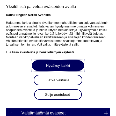
Hyppää pääsisältöön
Yksilöllistä palvelua evästeiden avulla
Dansk
English
Norsk
Svenska
Haluamme tarjota sinulle sivuillamme mahdollisimman sujuvan asioinnin
ja kiinnostavat sisällöt. Tätä varten hyödynnämme omia ja kolmansien
osapuolten evästeitä ja niihin liittyviä henkilötietoja. Hyväksymällä kaikki
evästeet annat meille luvan kerätä ja hyödyntää niihin liittyviä tietojasi
Nordean verkkopalvelujen kehittämiseen ja sisältöjen kohdentamiseen.
Vuosi 2026: Viisi askelta
Välttämättömillä evästeillä varmistamme sivustojemme luotettavan ja
turvallisen toiminnan. Voit valita, mitä evästeitä sallit.
kohti vahvempaa taloutta
Lue lisää
evästeistä
ja
henkilötietojen käytöstä
.
Mitä, jos tekisit tänä vuonna lupauksen, joka voi muuttaa
Hyväksy kaikki
elämääsi: lupaa parantaa taloudellista hyvinvointiasi.
Säästäminen tuo sekä turvaa että mielenrauhaa ja voi
avata uusia mahdollisuuksia. Olitpa sitten aloittelija tai
Jatka valituilla
kokenut säästäjä, näiden vinkkien avulla voit rakentaa
vauraampaa tulevaisuutta. Lue, miten voit pieninkin
muutoksin saavuttaa suuria tuloksia!
Sulje asetukset
30. JOULUKUU 2025
3
MINUUTTIA
Välttämättömät evästeet
3