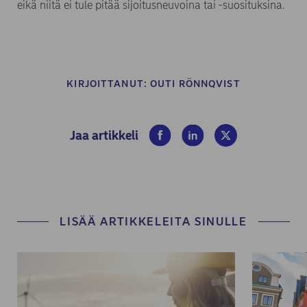
eikä niitä ei tule pitää sijoitusneuvoina tai -suosituksina.
KIRJOITTANUT:
OUTI RÖNNQVIST
(opens in new window)
(opens in new window)
(opens in new win
Jaa artikkeli
LISÄÄ ARTIKKELEITA SINULLE