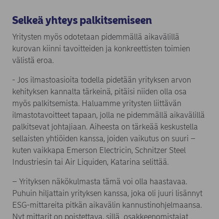
Selkeä yhteys palkitsemiseen
Yritysten myös odotetaan pidemmällä aikavälillä
kurovan kiinni tavoitteiden ja konkreettisten toimien
välistä eroa.
- Jos ilmastoasioita todella pidetään yrityksen arvon
kehityksen kannalta tärkeinä, pitäisi niiden olla osa
myös palkitsemista. Haluamme yritysten liittävän
ilmastotavoitteet tapaan, jolla ne pidemmällä aikavälillä
palkitsevat johtajiaan. Aiheesta on tärkeää keskustella
sellaisten yhtiöiden kanssa, joiden vaikutus on suuri –
kuten vaikkapa Emerson Electricin, Schnitzer Steel
Industriesin tai Air Liquiden, Katarina selittää.
– Yrityksen näkökulmasta tämä voi olla haastavaa.
Puhuin hiljattain yrityksen kanssa, joka oli juuri lisännyt
ESG-mittareita pitkän aikavälin kannustinohjelmaansa.
Nyt mittarit on poistettava, sillä osakkeenomistajat