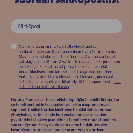
Olen lukenut ja ymmärtänyt alla olevat tiedot
henkilötietojen käsittelystä ja haluan tilata Nordea Funds
Magazinen uutiskirjeen. Säilytämme yllä antamasi tiedot
uutiskirjeen lähettämistä varten. Kaikissa uutiskirjeissämme
on linkki, jonka kautta voit perua tilauksesi. Jos päätät
perua tilauksesi, poistamme sinut tilaajarekisteristämme.
Voit ottaa yhteyttä alla olevaan osoitteeseen, jos haluat
lisätietoa henkilötietojesi käsittelystä tai korjaamisesta.
Lue
(opens in new window)
lisää tietosuojasta Nordeassa
Nordea Funds käsittelee rekisterinpitäjänä henkilötietoja, kun
se toimittaa tuotteita ja palveluja, joista osapuolet ovat
sopineet. Lisäksi Nordea käsittelee henkilötietoja muissa
yhteyksissä, kuten silloin kun vastaamme asiakkaiden
pyyntöihin tai lakien ja muiden säännösten noudattaminen
sitä edellyttää. Yksityiskohtaista tietoa henkilötietojen
käsittelystä Nordeassa Fundsissa annetaan
Nordean