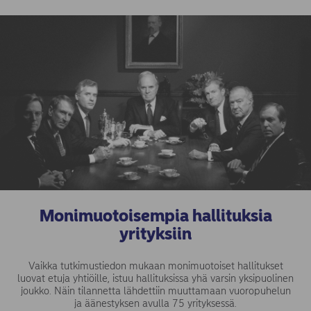
Monimuotoisempia hallituksia
yrityksiin
Vaikka tutkimustiedon mukaan monimuotoiset hallitukset
luovat etuja yhtiöille, istuu hallituksissa yhä varsin yksipuolinen
joukko. Näin tilannetta lähdettiin muuttamaan vuoropuhelun
ja äänestyksen avulla 75 yrityksessä.