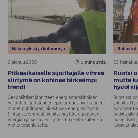
Näkemyksiä ja kolumneja
Rahastot 
6 elokuu 2026
5 minuuttia
23 heinäku
Pitkäaikaiselle sijoittajalle vihreä
Ruotsi o
siirtymä on kohinaa tärkeämpi
mutta ka
trendi
hyviä si
Geopoliittiset jännitteet, energiamarkkinoiden
Ruotsissa on
heilahtelut ja talouden epävarmuus ovat saaneet
yhtiöitä. Hy
monet pohtimaan, hidastuuko energiasiirtymä.
automaattise
Pintaa syvemmällä kehitys näyttää uusiutuvan
palkita sijoi
energian ja kestävien sijoitusten osalta kuitenkin
huolellisest
melko toisenlaiselta.
jaksavat ajat