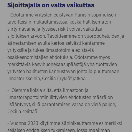
Sijoittajalla on valta vaikuttaa
- Odotamme yritysten edistyvän Pariisin sopimuksen
tavoitteisiin mukautumisessa, koska hallitsematon
siirtymävaihe ja fyysiset riskit voivat vaikuttaa
sijoituksen arvoon. Tavoitteemme on vuoropuheluiden ja
äänestämisen avulla kertoa selvästi kantamme
yrityksille ja tukea ilmastotoimia edistäviä
osakkeenomistajien ehdotuksia. Odotamme myös
merkittäviä kasvihuonekaasupäästöjä yhä tuottavien
yritysten hallitusten kannustavan johtajia puuttumaan
ilmastoriskeihin, Cecilia Fryklöf jatkaa
- Olemme iloisia siitä, että ilmastoon ja
ilmastoraportointiin liittyvien ehdotusten määrä on
lisääntynyt, sillä parantamisen varaa on vielä paljon,
Cecilia selittää.
- Vuonna 2023 käytimme äänioikeuttamme esimerkiksi
sellaisen ehdotuksen tukemiseen, jossa maailman