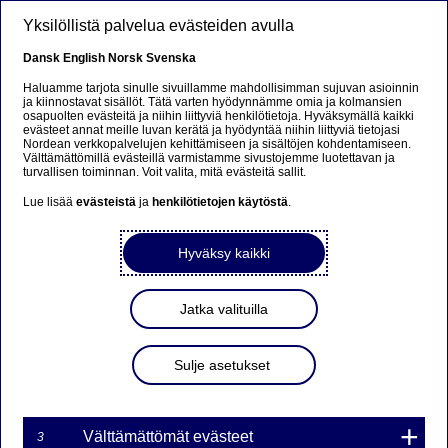
Hyppää pääsisältöön
Yksilöllistä palvelua evästeiden avulla
Dansk
English
Norsk
Svenska
Haluamme tarjota sinulle sivuillamme mahdollisimman sujuvan asioinnin
ja kiinnostavat sisällöt. Tätä varten hyödynnämme omia ja kolmansien
osapuolten evästeitä ja niihin liittyviä henkilötietoja. Hyväksymällä kaikki
evästeet annat meille luvan kerätä ja hyödyntää niihin liittyviä tietojasi
Nordean verkkopalvelujen kehittämiseen ja sisältöjen kohdentamiseen.
Äänesi menee ilmastolle
Välttämättömillä evästeillä varmistamme sivustojemme luotettavan ja
turvallisen toiminnan. Voit valita, mitä evästeitä sallit.
Lue lisää
evästeistä
ja
henkilötietojen käytöstä
.
Yksittäisen sijoittajan on vaikea arvioida miten yritys ottaa
ilmastoasiat huomioon toiminnassaan, ja vielä
Hyväksy kaikki
vaikeampaa hänen olisi vaikuttaa yritykseen.
Sijoitusrahastoissa useiden osuudenomistajien varat
yhdistyvät ja tuovat yhdessä lisää vaikutusvaltaa. Näin
Jatka valituilla
tätä valtaa on käytetty ilmastotyön vauhdittamiseen.
28. HELMIKUU 2024
3
MINUUTTIA
Sulje asetukset
Aktiivinen omistajuus
Välttämättömät evästeet
3