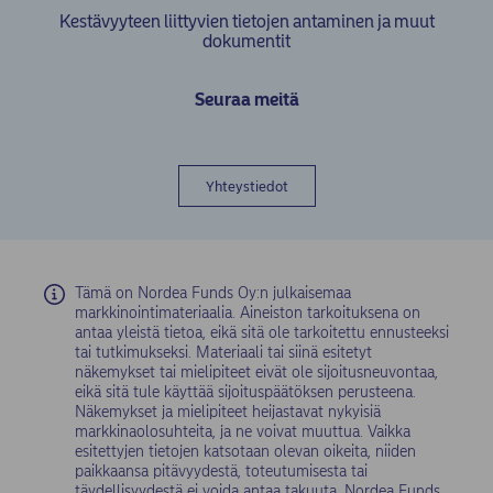
Kestävyyteen liittyvien tietojen antaminen ja muut
dokumentit
Seuraa meitä
Yhteystiedot
Tämä on Nordea Funds Oy:n julkaisemaa
markkinointimateriaalia. Aineiston tarkoituksena on
antaa yleistä tietoa, eikä sitä ole tarkoitettu ennusteeksi
tai tutkimukseksi. Materiaali tai siinä esitetyt
näkemykset tai mielipiteet eivät ole sijoitusneuvontaa,
eikä sitä tule käyttää sijoituspäätöksen perusteena.
Näkemykset ja mielipiteet heijastavat nykyisiä
markkinaolosuhteita, ja ne voivat muuttua. Vaikka
esitettyjen tietojen katsotaan olevan oikeita, niiden
paikkaansa pitävyydestä, toteutumisesta tai
täydellisyydestä ei voida antaa takuuta. Nordea Funds