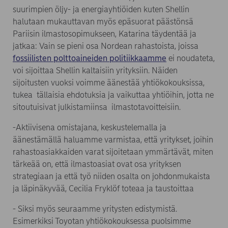
suurimpien öljy- ja energiayhtiöiden kuten Shellin
halutaan mukauttavan myös epäsuorat päästönsä
Pariisin ilmastosopimukseen, Katarina täydentää ja
jatkaa: Vain se pieni osa Nordean rahastoista, joissa
(opens in new w
fossiilisten polttoaineiden politiikkaamme
ei noudateta,
voi sijoittaa Shellin kaltaisiin yrityksiin. Näiden
sijoitusten vuoksi voimme äänestää yhtiökokouksissa,
tukea tällaisia ehdotuksia ja vaikuttaa yhtiöihin, jotta ne
sitoutuisivat julkistamiinsa ilmastotavoitteisiin.
-Aktiivisena omistajana, keskustelemalla ja
äänestämällä haluamme varmistaa, että yritykset, joihin
rahastoasiakkaiden varat sijoitetaan ymmärtävät, miten
tärkeää on, että ilmastoasiat ovat osa yrityksen
strategiaan ja että työ niiden osalta on johdonmukaista
ja läpinäkyvää, Cecilia Fryklöf toteaa ja taustoittaa
- Siksi myös seuraamme yritysten edistymistä.
Esimerkiksi Toyotan yhtiökokouksessa puolsimme