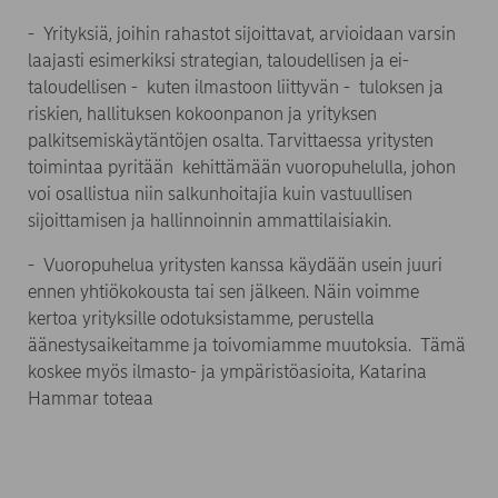
- Yrityksiä, joihin rahastot sijoittavat, arvioidaan varsin
laajasti esimerkiksi strategian, taloudellisen ja ei-
taloudellisen - kuten ilmastoon liittyvän - tuloksen ja
riskien, hallituksen kokoonpanon ja yrityksen
palkitsemiskäytäntöjen osalta. Tarvittaessa yritysten
toimintaa pyritään kehittämään vuoropuhelulla, johon
voi osallistua niin salkunhoitajia kuin vastuullisen
sijoittamisen ja hallinnoinnin ammattilaisiakin.
- Vuoropuhelua yritysten kanssa käydään usein juuri
ennen yhtiökokousta tai sen jälkeen. Näin voimme
kertoa yrityksille odotuksistamme, perustella
äänestysaikeitamme ja toivomiamme muutoksia. Tämä
koskee myös ilmasto- ja ympäristöasioita, Katarina
Hammar toteaa