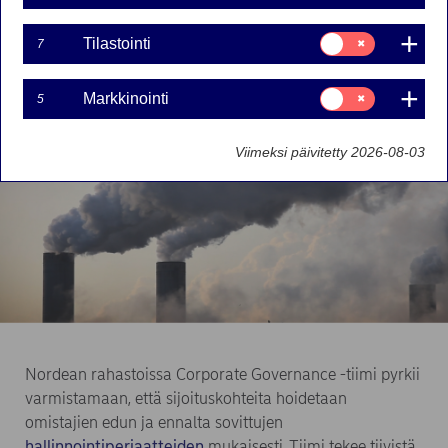
Suostumusvalinta:
Tilastointi
7
Tilastointi
Suostumusvalinta:
Markkinointi
5
Markkinointi
Viimeksi päivitetty 2026-08-03
Nordean rahastoissa Corporate Governance -tiimi pyrkii
varmistamaan, että sijoituskohteita hoidetaan
omistajien edun ja ennalta sovittujen
hallinnointiperiaatteiden
mukaisesti. Tiimi tekee tiivistä