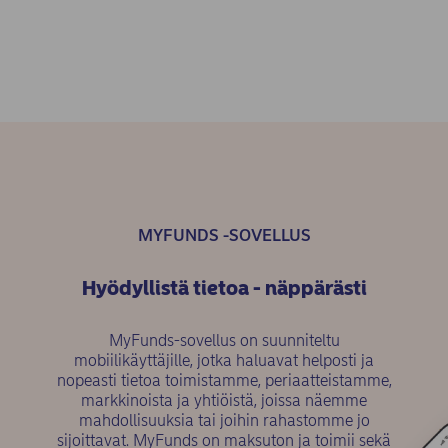
MYFUNDS -SOVELLUS
Hyödyllistä tietoa - näppärästi
MyFunds-sovellus on suunniteltu
mobiilikäyttäjille, jotka haluavat helposti ja
nopeasti tietoa toimistamme, periaatteistamme,
markkinoista ja yhtiöistä, joissa näemme
mahdollisuuksia tai joihin rahastomme jo
sijoittavat. MyFunds on maksuton ja toimii sekä