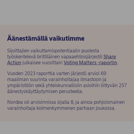
Äänestämällä vaikutimme
Sijoittajien vaikuttamispotentiaalin puolesta
työskentelevä brittiläinen vapaaehtoisjärjestö
Share
(opens in new window)
(opens 
Action
julkaisee vuosittain
Voting Matters -raportin
.
Vuoden 2023 raporttia varten järjestö arvioi 69
maailman suurinta varainhoitajaa ilmastoon ja
ympäristöön sekä yhteiskunnallisiin asioihin liittyvän 257
äänestyskäyttäytymisen perusteella.
Nordea oli arvioinnissa sijalla 8, ja ainoa pohjoismainen
varainhoitaja kolmenkymmenen parhaan joukossa.