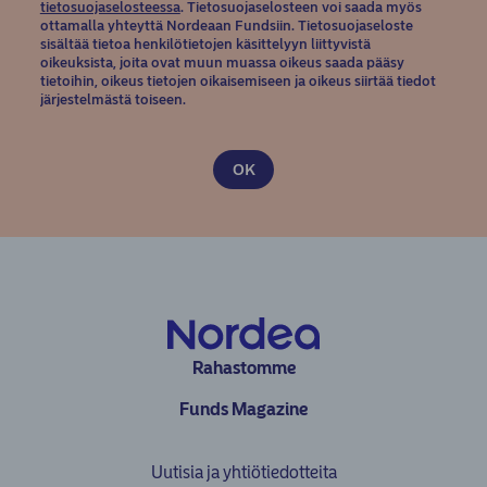
(opens in new window)
tietosuojaselosteessa
. Tietosuojaselosteen voi saada myös
ottamalla yhteyttä Nordeaan Fundsiin. Tietosuojaseloste
sisältää tietoa henkilötietojen käsittelyyn liittyvistä
oikeuksista, joita ovat muun muassa oikeus saada pääsy
tietoihin, oikeus tietojen oikaisemiseen ja oikeus siirtää tiedot
järjestelmästä toiseen.
Rahastomme
Funds Magazine
Uutisia ja yhtiötiedotteita