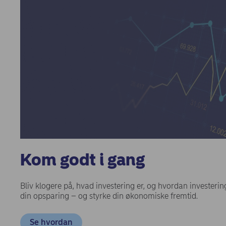
Kom godt i gang
Bliv klogere på, hvad investering er, og hvordan investering
din opsparing – og styrke din økonomiske fremtid.
Se hvordan