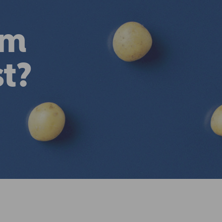
em
t?