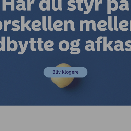
Har du styr på
orskellen mell
dbytte og afkas
Bliv klogere