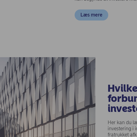
(opens in new
Læs mere
Hvilk
forbun
invest
Her kan du l
investering i
fratrukket afk