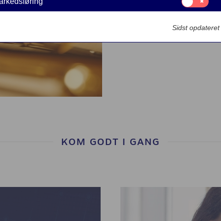
arkedsføring
til:
der kan vedrøre di
Markedsføring
Sidst opdatere
KOM GODT I GANG