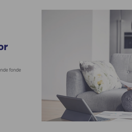
or
lende fonde