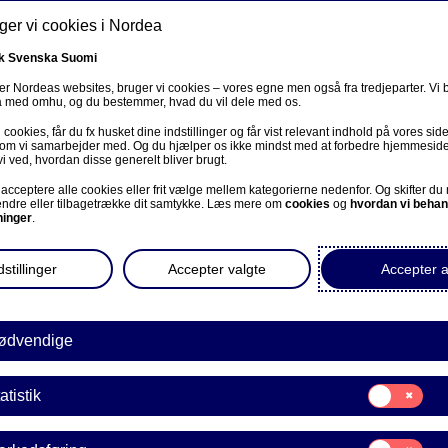
er vi cookies i Nordea
Søg
mation
Magasinet
Om Nordea Invest
k
Svenska
Suomi
r Nordeas websites, bruger vi cookies – vores egne men også fra tredjeparter. Vi
ta med omhu, og du bestemmer, hvad du vil dele med os.
cookies, får du fx husket dine indstillinger og får vist relevant indhold på vores sid
 som vi samarbejder med. Og du hjælper os ikke mindst med at forbedre hjemmesid
vi ved, hvordan disse generelt bliver brugt.
acceptere alle cookies eller frit vælge mellem kategorierne nedenfor. Og skifter du
ændre eller tilbagetrække dit samtykke. Læs mere om
cookies
og
hvordan vi behan
ninger
.
stillinger
Accepter valgte
Accepter a
INVESTORINF
Viden t
ødvendige
i Norde
Samtykke
atistik
til:
Statistik
Her på siden får du
Samtykke