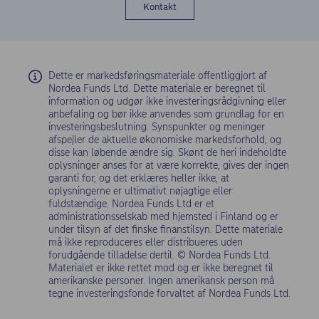
Kontakt
Dette er markedsføringsmateriale offentliggjort af
Nordea Funds Ltd. Dette materiale er beregnet til
information og udgør ikke investeringsrådgivning eller
anbefaling og bør ikke anvendes som grundlag for en
investeringsbeslutning. Synspunkter og meninger
afspejler de aktuelle økonomiske markedsforhold, og
disse kan løbende ændre sig. Skønt de heri indeholdte
oplysninger anses for at være korrekte, gives der ingen
garanti for, og det erklæres heller ikke, at
oplysningerne er ultimativt nøjagtige eller
fuldstændige. Nordea Funds Ltd er et
administrationsselskab med hjemsted i Finland og er
under tilsyn af det finske finanstilsyn. Dette materiale
må ikke reproduceres eller distribueres uden
forudgående tilladelse dertil. © Nordea Funds Ltd.
Materialet er ikke rettet mod og er ikke beregnet til
amerikanske personer. Ingen amerikansk person må
tegne investeringsfonde forvaltet af Nordea Funds Ltd.