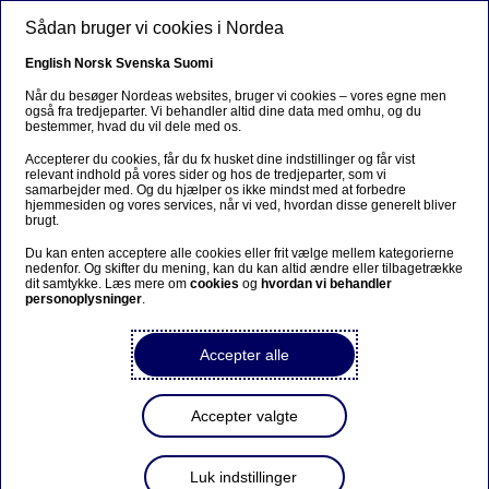
Gå til hovedindhold
Sådan bruger vi cookies i Nordea
English
Norsk
Svenska
Suomi
MARKEDSFØRINGSMATERIALE
Når du besøger Nordeas websites, bruger vi cookies – vores egne men
også fra tredjeparter. Vi behandler altid dine data med omhu, og du
bestemmer, hvad du vil dele med os.
Accepterer du cookies, får du fx husket dine indstillinger og får vist
relevant indhold på vores sider og hos de tredjeparter, som vi
samarbejder med. Og du hjælper os ikke mindst med at forbedre
hjemmesiden og vores services, når vi ved, hvordan disse generelt bliver
US CITIZENS
brugt.
Du kan enten acceptere alle cookies eller frit vælge mellem kategorierne
Important information for
nedenfor. Og skifter du mening, kan du kan altid ændre eller tilbagetrække
dit samtykke. Læs mere om
cookies
og
hvordan vi behandler
customers residing in the
personoplysninger
.
USA
Accepter alle
Accepter valgte
The material on this site is not directed at and is not
intended for United States residents and residents of
other countries who are temporarily present in the
Luk indstillinger