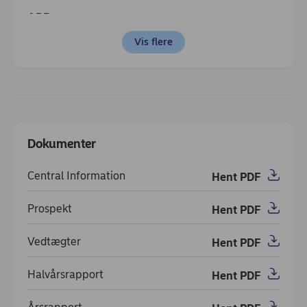
ABB
Vis flere
Schweiz
Industri
2,14
Dokumenter
Dokumenter
Omkostninger
Central Information
Hent PDF
(opens in new window)
Prospekt
Hent PDF
(opens in new window)
Vedtægter
Hent PDF
(opens in new window)
Halvårsrapport
Hent PDF
(opens in new window)