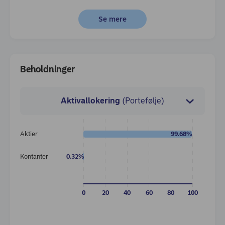
Se mere
Beholdninger
Aktivallokering
(Portefølje)
Aktier
99.68%
Europ
Kontanter
0.32%
Norda
0
20
40
60
80
100