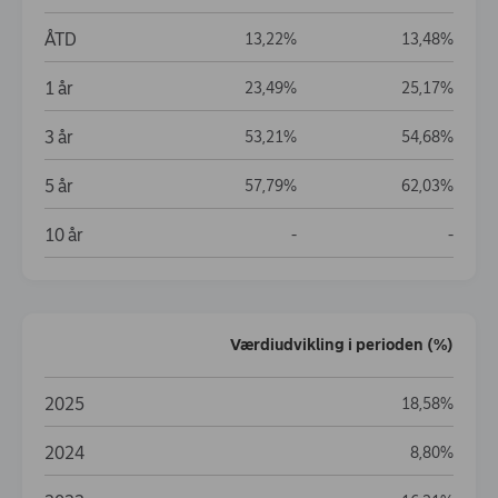
Akkumuleret værdiudvikling (%)
ÅTD
13,22%
13,48%
1 år
23,49%
25,17%
3 år
53,21%
54,68%
5 år
57,79%
62,03%
10 år
Data not available
Data no
-
-
Værdiudvikling i perioden (%)
Værdiudvikling i perioden (%)
2025
18,58%
2024
8,80%