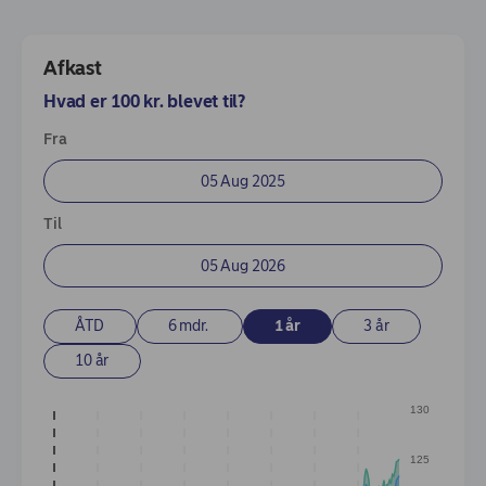
Afkast
Afkast
Beholdninger
Hvad er 100 kr. blevet til?
Enter Dates
Fra
Til
ÅTD
6 mdr.
1 år
3 år
10 år
130
125