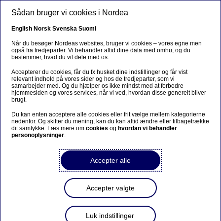
Gå til hovedindhold
Sådan bruger vi cookies i Nordea
English
Norsk
Svenska
Suomi
MARKEDSFØRINGSMATERIALE
Når du besøger Nordeas websites, bruger vi cookies – vores egne men
også fra tredjeparter. Vi behandler altid dine data med omhu, og du
bestemmer, hvad du vil dele med os.
Accepterer du cookies, får du fx husket dine indstillinger og får vist
relevant indhold på vores sider og hos de tredjeparter, som vi
Europe Enhanced KL 1
samarbejder med. Og du hjælper os ikke mindst med at forbedre
hjemmesiden og vores services, når vi ved, hvordan disse generelt bliver
brugt.
(opens in new windo
ISIN-code: DK0060949964
|
Se dagens kurser
Du kan enten acceptere alle cookies eller frit vælge mellem kategorierne
nedenfor. Og skifter du mening, kan du kan altid ændre eller tilbagetrække
dit samtykke. Læs mere om
cookies
og
hvordan vi behandler
personoplysninger
.
Faktaark
(opens in new window)
Accepter alle
Køb
(opens in new window)
Accepter valgte
Luk indstillinger