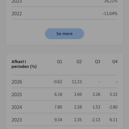
2023
16,21%
2022
-11,64%
Se mere
Afkast i
Q1
Q2
Q3
Q4
perioden (%)
Afkast i perioden (%)
2026
Data not availab
Data no
-0.62
11.23
-
-
2025
6.18
2.69
3.26
5.32
2024
7.80
2.28
1.53
-2.80
2023
9.34
2.35
-2.13
6.11