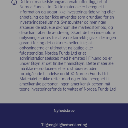
Dette er markedsføringsmateriale offentliggjort af
Nordea Funds Ltd. Dette materiale er beregnet til
information og udgør ikke investeringsrådgivning eller
anbefaling og bør ikke anvendes som grundlag for en
investeringsbeslutning. Synspunkter og meninger
afspejler de aktuelle økonomiske markedsforhold, og
disse kan løbende ændre sig. Skønt de heri indeholdte
oplysninger anses for at være korrekte, gives der ingen
garanti for, og det erklæres heller ikke, at
oplysningerne er ultimativt nøjagtige eller
fuldstændige. Nordea Funds Ltd er et
administrationsselskab med hjemsted i Finland og er
under tilsyn af det finske finanstilsyn. Dette materiale
må ikke reproduceres eller distribueres uden
forudgående tilladelse dertil. © Nordea Funds Ltd.
Materialet er ikke rettet mod og er ikke beregnet til
amerikanske personer. Ingen amerikansk person må
tegne investeringsfonde forvaltet af Nordea Funds Ltd.
Nyhedsbrev
Tilgængelighedserklæring