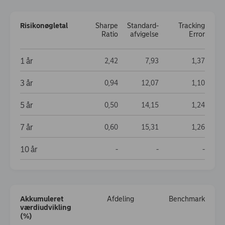
Risiko­nøgletal
Sharpe
Standard­
Tracking
Ratio
afvigelse
Error
Risiko­nøgletal
1 år
2,42
7,93
1,37
3 år
0,94
12,07
1,10
5 år
0,50
14,15
1,24
7 år
0,60
15,31
1,26
10 år
Data not available
Data not available
Data no
-
-
-
Akkumuleret
Afdeling
Benchmark
værdiudvikling
(%)