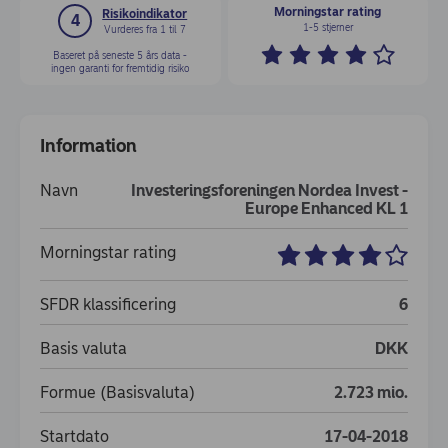
Morningstar rating
Risikoindikator
4
1-5 stjerner
Vurderes fra 1 til 7
Baseret på seneste 5 års data -
ingen garanti for fremtidig risiko
Information
Navn
Investeringsforeningen Nordea Invest -
Europe Enhanced KL 1
Morningstar rating
SFDR klassificering
6
Basis valuta
DKK
Formue (Basisvaluta)
2.723 mio.
Startdato
17-04-2018