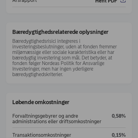
Årsrapport
Hent PDF
(opens in new window)
Bæredygtighedsrelaterede oplysninger
Bæredygtighedsrisici integreres i
investeringsbeslutninger, uden at fonden fremmer
miljømæssige eller sociale karakteristika eller har
bæredygtig investering som mål. Det betyder, at
fonden følger Nordeas Politik for Ansvarlige
Investeringer, men har ingen yderligere
bæredygtighedskriterier.
Løbende omkostninger
Forvaltningsgebyrer og andre
0,58%
administrations eller driftsomkostninger
Transaktionsomkostninger
0,15%