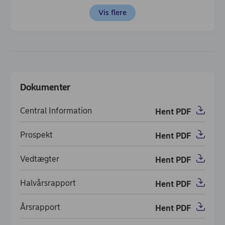
Vis flere
Japan
Finans
3,12
Dokumenter
Dokumenter
Omkostninger
Central Information
Hent PDF
(opens in new window)
Prospekt
Hent PDF
(opens in new window)
Vedtægter
Hent PDF
(opens in new window)
Halvårsrapport
Hent PDF
(opens in new window)
Årsrapport
Hent PDF
(opens in new window)