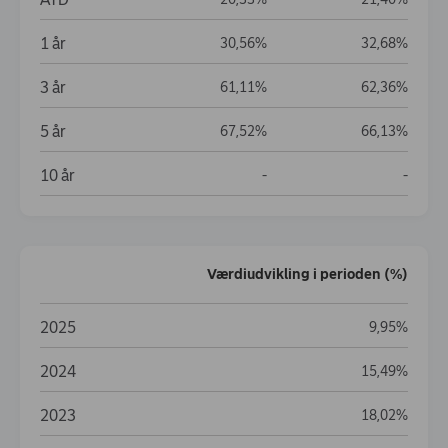
1 år
30,56%
32,68%
3 år
61,11%
62,36%
5 år
67,52%
66,13%
10 år
Data not available
Data no
-
-
Værdiudvikling i perioden (%)
Værdiudvikling i perioden (%)
2025
9,95%
2024
15,49%
2023
18,02%