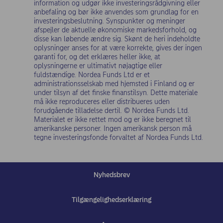
information og udgør ikke investeringsrådgivning eller
anbefaling og bør ikke anvendes som grundlag for en
investeringsbeslutning. Synspunkter og meninger
afspejler de aktuelle økonomiske markedsforhold, og
disse kan løbende ændre sig. Skønt de heri indeholdte
oplysninger anses for at være korrekte, gives der ingen
garanti for, og det erklæres heller ikke, at
oplysningerne er ultimativt nøjagtige eller
fuldstændige. Nordea Funds Ltd er et
administrationsselskab med hjemsted i Finland og er
under tilsyn af det finske finanstilsyn. Dette materiale
må ikke reproduceres eller distribueres uden
forudgående tilladelse dertil. © Nordea Funds Ltd.
Materialet er ikke rettet mod og er ikke beregnet til
amerikanske personer. Ingen amerikansk person må
tegne investeringsfonde forvaltet af Nordea Funds Ltd.
Nyhedsbrev
Tilgængelighedserklæring