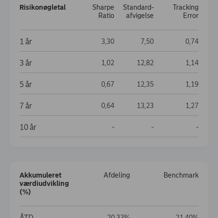
Risiko­nøgletal
Sharpe
Standard­
Tracking
Ratio
afvigelse
Error
Risiko­nøgletal
1 år
3,30
7,50
0,74
3 år
1,02
12,82
1,14
5 år
0,67
12,35
1,19
7 år
0,64
13,23
1,27
10 år
Data not available
Data not available
Data no
-
-
-
Akkumuleret
Afdeling
Benchmark
værdiudvikling
(%)
Akkumuleret værdiudvikling (%)
ÅTD
20,33%
21,40%