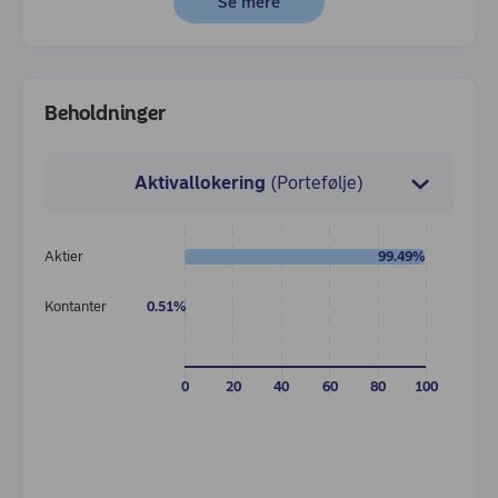
Se mere
Beholdninger
Aktivallokering
(Portefølje)
Aktier
99.49%
Japan
Kontanter
0.51%
Europ
0
20
40
60
80
100