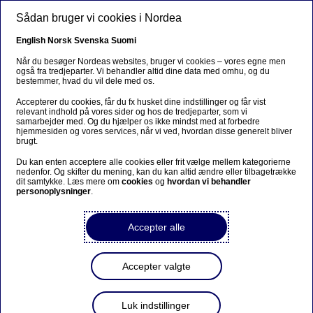
Gå til hovedindhold
Sådan bruger vi cookies i Nordea
English
Norsk
Svenska
Suomi
MARKEDSFØRINGSMATERIALE
Når du besøger Nordeas websites, bruger vi cookies – vores egne men
også fra tredjeparter. Vi behandler altid dine data med omhu, og du
bestemmer, hvad du vil dele med os.
Accepterer du cookies, får du fx husket dine indstillinger og får vist
relevant indhold på vores sider og hos de tredjeparter, som vi
Japan Enhanced KL 1
samarbejder med. Og du hjælper os ikke mindst med at forbedre
hjemmesiden og vores services, når vi ved, hvordan disse generelt bliver
brugt.
(opens in new windo
ISIN-code: DK0060950038
|
Se dagens kurser
Du kan enten acceptere alle cookies eller frit vælge mellem kategorierne
nedenfor. Og skifter du mening, kan du kan altid ændre eller tilbagetrække
dit samtykke. Læs mere om
cookies
og
hvordan vi behandler
personoplysninger
.
Faktaark
(opens in new window)
Accepter alle
Køb
(opens in new window)
Accepter valgte
Luk indstillinger