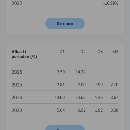
2022
-10,99%
Se mere
Afkast i
Q1
Q2
Q3
Q4
perioden (%)
Afkast i perioden (%)
2026
Data not availa
Data no
3.50
14.28
-
-
2025
-2.81
2.00
7.99
2.70
2024
14.00
-3.66
1.43
3.67
2023
5.64
6.02
1.92
3.39