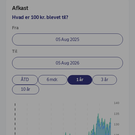
Afkast
Afkast
Beholdninger
Hvad er 100 kr. blevet til?
Enter Dates
Fra
Til
ÅTD
6 mdr.
1 år
3 år
10 år
140
135
130