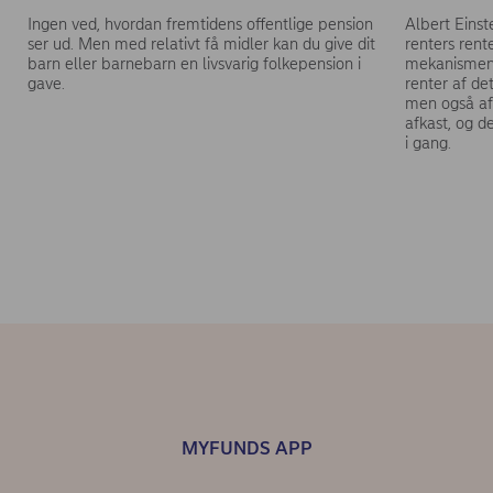
Ingen ved, hvordan fremtidens offentlige pension
Albert Einst
ser ud. Men med relativt få midler kan du give dit
renters rent
barn eller barnebarn en livsvarig folkepension i
mekanismen 
gave.
renter af de
men også af 
afkast, og d
i gang.
MYFUNDS APP