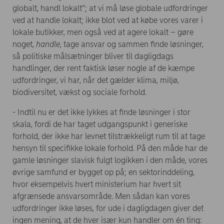
globalt, handl lokalt”; at vi må løse globale udfordringer
ved at handle lokalt; ikke blot ved at købe vores varer i
lokale butikker, men også ved at agere lokalt – gøre
noget,
handle
, tage ansvar og sammen finde løsninger,
så politiske målsætninger bliver til dagligdags
handlinger, der rent faktisk løser nogle af de kæmpe
udfordringer, vi har, når det gælder klima, miljø,
biodiversitet, vækst og sociale forhold.
- Indtil nu er det ikke lykkes at finde løsninger i stor
skala, fordi de har taget udgangspunkt i generiske
forhold, der ikke har levnet tilstrækkeligt rum til at tage
hensyn til specifikke lokale forhold. På den måde har de
gamle løsninger slavisk fulgt logikken i den måde, vores
øvrige samfund er bygget op på; en sektorinddeling,
hvor eksempelvis hvert ministerium har hvert sit
afgrænsede ansvarsområde. Men sådan kan vores
udfordringer ikke løses, for ude i dagligdagen giver det
ingen mening, at de hver især kun handler om én ting: