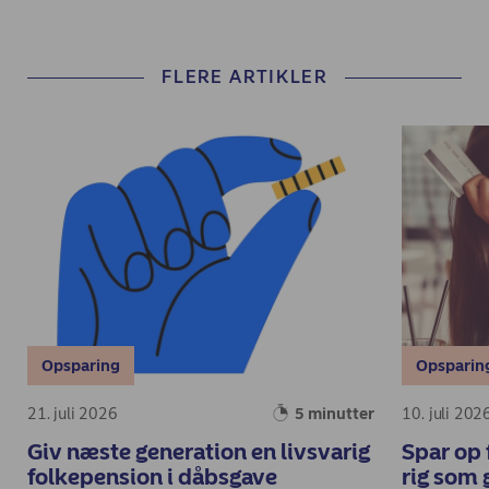
FLERE ARTIKLER
Opsparing
Opsparin
21. juli 2026
5 minutter
10. juli 202
Giv næste generation en livsvarig
Spar op 
folkepension i dåbsgave
rig som