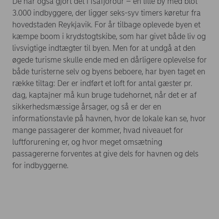
De har også gjort det i Ísafjörður – en lille by med blot
3.000 indbyggere, der ligger seks-syv timers køretur fra
hovedstaden Reykjavik. For år tilbage oplevede byen et
kæmpe boom i krydstogtskibe, som har givet både liv og
livsvigtige indtægter til byen. Men for at undgå at den
øgede turisme skulle ende med en dårligere oplevelse for
både turisterne selv og byens beboere, har byen taget en
række tiltag: Der er indført et loft for antal gæster pr.
dag, kaptajner må kun bruge tudehornet, når det er af
sikkerhedsmæssige årsager, og så er der en
informationstavle på havnen, hvor de lokale kan se, hvor
mange passagerer der kommer, hvad niveauet for
luftforurening er, og hvor meget omsætning
passagererne forventes at give dels for havnen og dels
for indbyggerne.