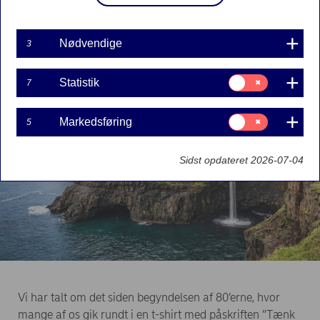
Innovation
Skandinavien
Nødvendige
3
Samtykke
Statistik
7
til:
Statistik
Samtykke
Markedsføring
5
til:
Markedsføring
Sidst opdateret 2026-07-04
Vi har talt om det siden begyndelsen af 80’erne, hvor
mange af os gik rundt i en t-shirt med påskriften ”Tænk