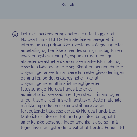
Kontakt
Dette er markedsføringsmateriale offentliggjort af
Nordea Funds Ltd. Dette materiale er beregnet til
information og udgør ikke investeringsrådgivning eller
anbefaling og bør ikke anvendes som grundlag for en
investeringsbeslutning. Synspunkter og meninger
afspejler de aktuelle økonomiske markedsforhold, og
disse kan løbende ændre sig. Skønt de heri indeholdte
oplysninger anses for at være korrekte, gives der ingen
garanti for, og det erklæres heller ikke, at
oplysningerne er ultimativt nøjagtige eller
fuldstændige. Nordea Funds Ltd er et
administrationsselskab med hjemsted i Finland og er
under tilsyn af det finske finanstilsyn. Dette materiale
må ikke reproduceres eller distribueres uden
forudgående tilladelse dertil. © Nordea Funds Ltd.
Materialet er ikke rettet mod og er ikke beregnet til
amerikanske personer. Ingen amerikansk person må
tegne investeringsfonde forvaltet af Nordea Funds Ltd.