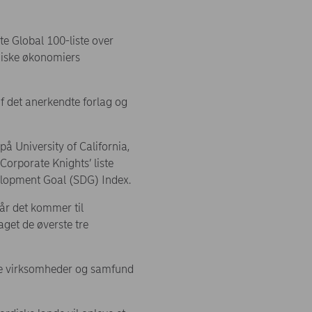
e Global 100-liste over
rdiske økonomiers
af det anerkendte forlag og
 University of California,
orporate Knights’ liste
elopment Goal (SDG) Index.
når det kommer til
aget de øverste tre
ede virksomheder og samfund