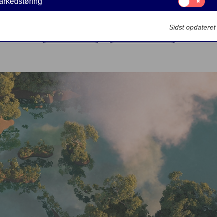
13. JULI 2021
5
MINUTTER
arkedsføring
til:
Markedsføring
Sidst opdatere
Innovation
Skandinavien