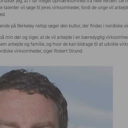
 forudser jeg, at I får meget opmærksomhed fra hele verden. De no
e talenter vil søge til jeres virksomheder, fordi de unge vil arbej
ed.
rende på Berkeley netop søger den kultur, der findes i nordiske v
 min dør og siger, at de vil arbejde i en bæredygtig virksomhed,
lem arbejde og familie, og hvor de kan bidrage til at udvikle v
ordiske virksomheder, siger Robert Strand.