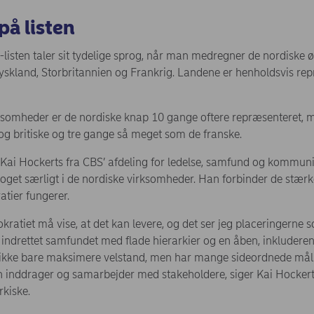
på listen
listen taler sit tydelige sprog, når man medregner de nordiske ø
skland, Storbritannien og Frankrig. Landene er henholdsvis rep
rksomheder er de nordiske knap 10 gange oftere repræsenteret, m
og britiske og tre gange så meget som de franske.
 Kai Hockerts fra CBS’ afdeling for ledelse, samfund og kommuni
oget særligt i de nordiske virksomheder. Han forbinder de stær
tier fungerer.
okratiet må vise, at det kan levere, og det ser jeg placeringerne
drettet samfundet med flade hierarkier og en åben, inkluderende
ikke bare maksimere velstand, men har mange sideordnede mål.
 inddrager og samarbejder med stakeholdere, siger Kai Hockerts
kiske.