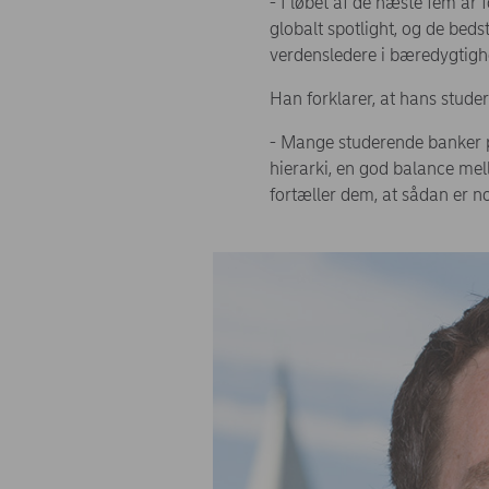
- I løbet af de næste fem år
globalt spotlight, og de bedst
verdensledere i bæredygtigh
Han forklarer, at hans stude
- Mange studerende banker på
hierarki, en god balance mel
fortæller dem, at sådan er n