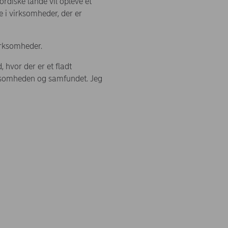
rdiske lande vil opleve et
de i virksomheder, der er
irksomheder.
 hvor der er et fladt
irksomheden og samfundet. Jeg