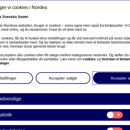
er vi cookies i Nordea
Søg
mation
Magasinet
Om Nordea Invest
k
Svenska
Suomi
r Nordeas websites, bruger vi cookies – vores egne men også fra tredjeparter. Vi
ta med omhu, og du bestemmer, hvad du vil dele med os.
cookies, får du fx husket dine indstillinger og får vist relevant indhold på vores sid
 som vi samarbejder med. Og du hjælper os ikke mindst med at forbedre hjemmesid
vi ved, hvordan disse generelt bliver brugt.
virksomheder topper 
acceptere alle cookies eller frit vælge mellem kategorierne nedenfor. Og skifter du
ændre eller tilbagetrække dit samtykke. Læs mere om
cookies
og
hvordan vi behan
ninger
.
bæredygtighed
stillinger
Accepter valgte
Accepter a
 Norden været stærkt overrepræsenteret med 14-15 sels
over verdens mest bæredygtige virksomheder. En amerikan
ødvendige
ener, at Norden kan redde verden, mens hans tyske kol
udtryk for velfungerende demokrati.
Samtykke
atistik
til:
Statistik
Samtykke