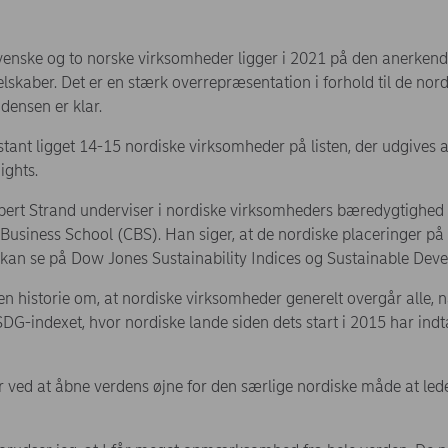
venske og to norske virksomheder ligger i 2021 på den anerkendt
skaber. Det er en stærk overrepræsentation i forhold til de no
densen er klar.
stant ligget 14-15 nordiske virksomheder på listen, der udgives 
ights.
ert Strand underviser i nordiske virksomheders bæredygtighed på
siness School (CBS). Han siger, at de nordiske placeringer på C
kan se på Dow Jones Sustainability Indices og Sustainable Dev
r en historie om, at nordiske virksomheder generelt overgår alle, 
G-indexet, hvor nordiske lande siden dets start i 2015 har indt
er ved at åbne verdens øjne for den særlige nordiske måde at l