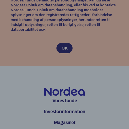
Nordea Funds behandler personoplysninger, kan du læse
(opens in new window)
Nordeas Politik om databehandling
, eller fås ved at kontakte
Nordea Funds. Politik om databehandling indeholder
oplysninger om den registreredes rettigheder i forbindelse
med behandling af personoplysninger, herunder retten til
indsigt i oplysninger, retten til berigtigelse, retten til
dataportabilitet osv.
Vores fonde
Investorinformation
Magasinet