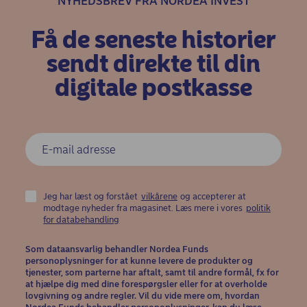
NYHEDSBREV FRA NORDEA INVEST
Få de seneste historier
sendt direkte til din
digitale postkasse
Jeg har læst og forstået
vilkårene
og accepterer at
modtage nyheder fra magasinet. Læs mere i vores
politik
(opens in new window)
for databehandling
Som dataansvarlig behandler Nordea Funds
personoplysninger for at kunne levere de produkter og
tjenester, som parterne har aftalt, samt til andre formål, fx for
at hjælpe dig med dine forespørgsler eller for at overholde
lovgivning og andre regler. Vil du vide mere om, hvordan