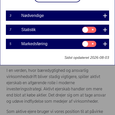
Nødvendige
3
Samtykke
Statistik
7
til:
Statistik
Samtykke
Markedsføring
5
til:
Markedsføring
Sidst opdateret 2026-08-03
Hvad betyder aktivt ejerskab?
I en verden, hvor bæredygtighed og ansvarlig
virksomhedsdrift bliver stadig vigtigere, spiller aktivt
ejerskab en afgørende rolle i moderne
investeringsstrategi. Aktivt ejerskab handler om mere
end blot at købe aktier. Det drejer sig om at tage ansvar
og udøve indflydelse som medejer af virksomheder.
Som aktive ejere bruger vi vores position til at påvirke