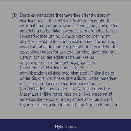
Dette er markedsføringsmateriale offentliggjort af
Nordea Funds Ltd. Dette materiale er beregnet til
information og udgør ikke investeringsrådgivning eller
anbefaling og bør ikke anvendes som grundlag for en
investeringsbeslutning. Synspunkter og meninger
afspejler de aktuelle økonomiske markedsforhold, og
disse kan løbende ændre sig. Skønt de heri indeholdte
oplysninger anses for at være korrekte, gives der ingen
garanti for, og det erklæres heller ikke, at
oplysningerne er ultimativt nøjagtige eller
fuldstændige. Nordea Funds Ltd er et
administrationsselskab med hjemsted i Finland og er
under tilsyn af det finske finanstilsyn. Dette materiale
må ikke reproduceres eller distribueres uden
forudgående tilladelse dertil. © Nordea Funds Ltd.
Materialet er ikke rettet mod og er ikke beregnet til
amerikanske personer. Ingen amerikansk person må
tegne investeringsfonde forvaltet af Nordea Funds Ltd.
Nyhedsbrev