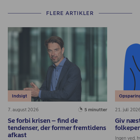
FLERE ARTIKLER
Indsigt
Opsparin
7. august 2026
5 minutter
21. juli 202
Se forbi krisen – find de
Giv næst
tendenser, der former fremtidens
folkepe
afkast
Ingen ved, h