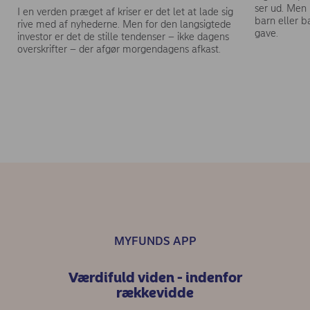
ser ud. Men 
I en verden præget af kriser er det let at lade sig
barn eller b
rive med af nyhederne. Men for den langsigtede
gave.
investor er det de stille tendenser – ikke dagens
overskrifter – der afgør morgendagens afkast.
MYFUNDS APP
Værdifuld viden - indenfor
rækkevidde