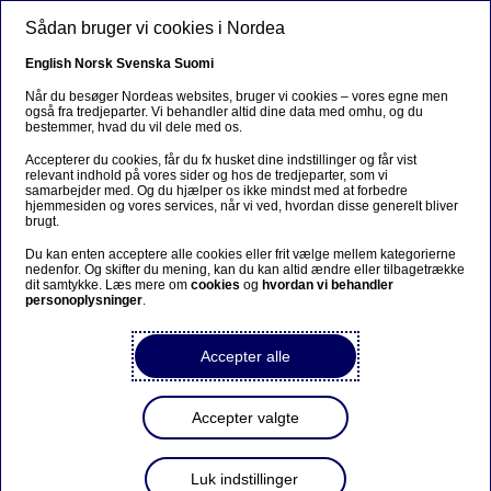
Gå til hovedindhold
Sådan bruger vi cookies i Nordea
English
Norsk
Svenska
Suomi
MARKEDSFØRINGSMATERIALE
Når du besøger Nordeas websites, bruger vi cookies – vores egne men
også fra tredjeparter. Vi behandler altid dine data med omhu, og du
bestemmer, hvad du vil dele med os.
Accepterer du cookies, får du fx husket dine indstillinger og får vist
Aktivt ejerskabs rolle i
relevant indhold på vores sider og hos de tredjeparter, som vi
samarbejder med. Og du hjælper os ikke mindst med at forbedre
moderne
hjemmesiden og vores services, når vi ved, hvordan disse generelt bliver
brugt.
porteføljeforvaltning
Du kan enten acceptere alle cookies eller frit vælge mellem kategorierne
nedenfor. Og skifter du mening, kan du kan altid ændre eller tilbagetrække
dit samtykke. Læs mere om
cookies
og
hvordan vi behandler
personoplysninger
.
Hvordan investorer kan påvirke virksomheder og skabe
positive forandringer gennem engageret ejerskab
Accepter alle
03. JANUAR 2025
2
MINUTTER
Accepter valgte
Luk indstillinger