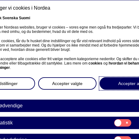
er vi cookies i Nordea
Søg
mation
Magasinet
Om Nordea Invest
k
Svenska
Suomi
r Nordeas websites, bruger vi cookies – vores egne men også fra tredjeparter. Vi
ta med omhu, og du bestemmer, hvad du vil dele med os.
cookies, får du fx husket dine indstillinger og får vist relevant indhold på vores sid
 som vi samarbejder med. Og du hjælper os ikke mindst med at forbedre hjemmesid
vi ved, hvordan disse generelt bliver brugt.
iske aktiemarkeder m
acceptere alle cookies eller frit vælge mellem kategorierne nedenfor. Og skifter du
ændre eller tilbagetrække dit samtykke. Læs mere om
cookies
og
hvordan vi behan
ninger
.
vindere?
stillinger
Accepter valgte
Accepter a
 med svagere afkast end resten af Europa kan de nordisk
vej tilbage i rampelyset. En kombination af stærke strukt
ødvendige
iansættelser og eksponering mod nogle af verdens størst
Norden særligt interessant lige nu.
Samtykke
atistik
til:
Statistik
Samtykke