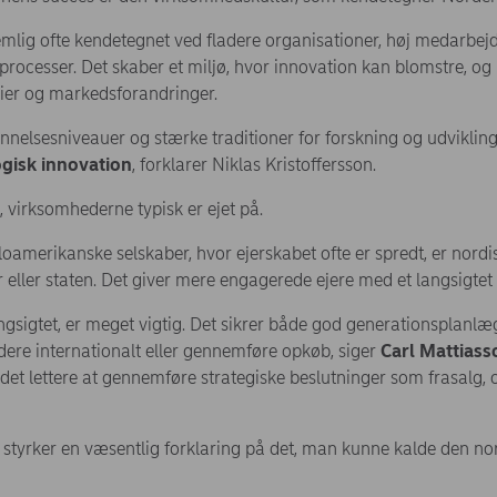
mlig ofte kendetegnet ved fladere organisationer, høj medarbej
processer. Det skaber et miljø, hvor innovation kan blomstre, og
gier og markedsforandringer.
elsesniveauer og stærke traditioner for forskning og udvikling 
ogisk innovation
, forklarer Niklas Kristoffersson.
, virksomhederne typisk er ejet på.
amerikanske selskaber, hvor ejerskabet ofte er spredt, er nord
er eller staten. Det giver mere engagerede ejere med et langsigtet 
angsigtet, er meget vigtig. Det sikrer både god generationsplanlæ
ere internationalt eller gennemføre opkøb, siger
Carl Mattiass
et lettere at gennemføre strategiske beslutninger som frasalg, 
lle styrker en væsentlig forklaring på det, man kunne kalde den nor