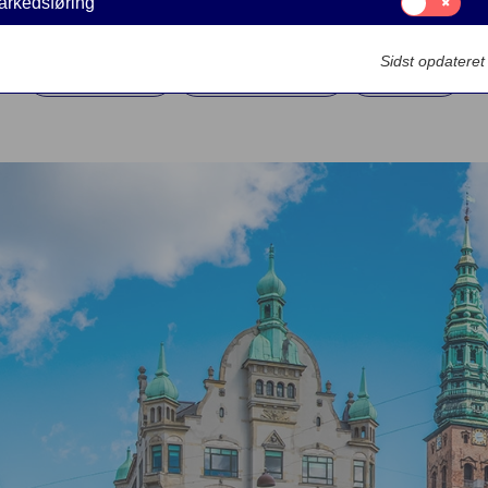
30. MARTS 2026
5
MINUTTER
arkedsføring
til:
Markedsføring
Sidst opdatere
Opsparing
Skandinavien
Aktier