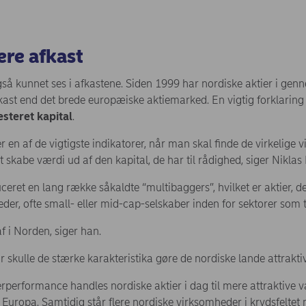
ere afkast
gså kunnet ses i afkastene. Siden 1999 har nordiske aktier i gen
fkast end det brede europæiske aktiemarked. En vigtig forklaring
esteret kapital
.
er en af de vigtigste indikatorer, når man skal finde de virkelige 
 at skabe værdi ud af den kapital, de har til rådighed, siger Niklas 
ret en lang række såkaldte “multibaggers”, hvilket er aktier, der
der, ofte small- eller mid-cap-selskaber inden for sektorer som 
 i Norden, siger han.
 skulle de stærke karakteristika gøre de nordiske lande attraktiv
derperformance handles nordiske aktier i dag til mere attraktive
uropa. Samtidig står flere nordiske virksomheder i krydsfeltet 