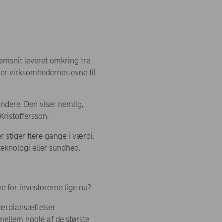
nemsnit leveret omkring tre
 er virksomhedernes evne til
vindere. Den viser nemlig,
Kristoffersson.
 stiger flere gange i værdi.
teknologi eller sundhed.
e for investorerne lige nu?
 værdiansættelser
mellem nogle af de største