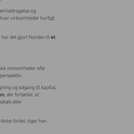
derinddragelse og
 hvor virksomheder hurtigt
har det gjort Norden til
et
iske virksomheder ofte
perspektiv.
gning og adgang til kapital,
on
, der fortæller, at
opkøb eller
diske fordel, siger han.