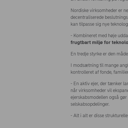
Nordiske virksomheder er ne
decentraliserede beslutnings
kan tilpasse sig nye teknolo
- Kombineret med høje uddann
frugtbart miljø for teknol
En tredje styrke er den måde
I modsætning til mange anglo
kontrolleret af fonde, famili
- En aktiv ejer, der tænker l
når virksomheder vil ekspand
ejerskabsmodellen også gør d
selskabsopdelinger.
- Alt i alt er disse strukture