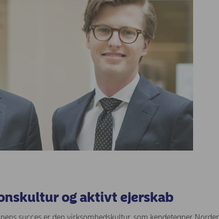
onskultur og aktivt ejerskab
onens succes er den virksomhedskultur, som kendetegner Norden