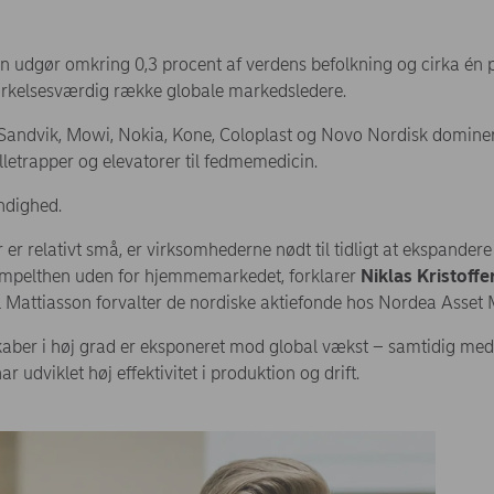
n udgør omkring 0,3 procent af verdens befolkning og cirka én p
rkelsesværdig række globale markedsledere.
Sandvik, Mowi, Nokia, Kone, Coloplast og Novo Nordisk dominere
lletrapper og elevatorer til fedmemedicin.
ndighed.
er relativt små, er virksomhederne nødt til tidligt at ekspandere 
impelthen uden for hjemmemarkedet, forklarer
Niklas Kristoff
rl Mattiasson forvalter de nordiske aktiefonde hos Nordea Asse
lskaber i høj grad er eksponeret mod global vækst – samtidig m
 udviklet høj effektivitet i produktion og drift.