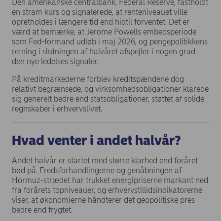
Den amerikanske centralbank, Federal Reserve, fastholdt
en stram kurs og signalerede, at renteniveauet ville
opretholdes i længere tid end hidtil forventet. Det er
værd at bemærke, at Jerome Powells embedsperiode
som Fed-formand udløb i maj 2026, og pengepolitikkens
retning i slutningen af halvåret afspejler i nogen grad
den nye ledelses signaler.
På kreditmarkederne forblev kreditspændene dog
relativt begrænsede, og virksomhedsobligationer klarede
sig generelt bedre end statsobligationer, støttet af solide
regnskaber i erhvervslivet.
Hvad venter i andet halvår?
Andet halvår er startet med større klarhed end foråret
bød på. Fredsforhandlingerne og genåbningen af
Hormuz-strædet har trukket energipriserne markant ned
fra forårets topniveauer, og erhvervstillidsindikatorerne
viser, at økonomierne håndterer det geopolitiske pres
bedre end frygtet.