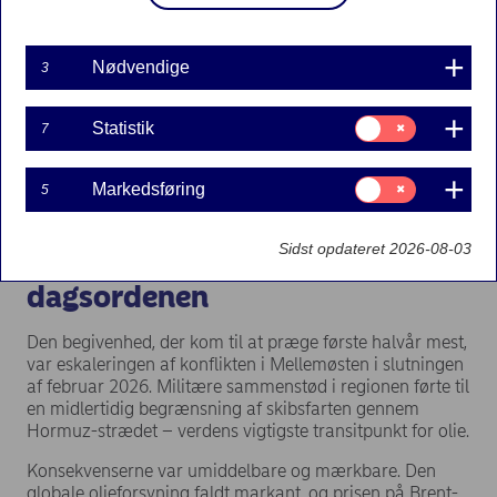
kursfald. Det amerikanske S&P 500-indeks faldt med
over 7 pct. i årets første kvartal, og investorer verden
over holdt vejret, mens situationen i Mellemøsten
Nødvendige
3
eskalerede. Men historien sluttede ikke der. I maj og juni
vendte stemningen, kurserne steg, og halvåret endte med
Samtykke
Statistik
at levere positive afkast på tværs af de fleste aktivklasser
7
til:
og markeder.
Statistik
Samtykke
Markedsføring
5
til:
Markedsføring
Sidst opdateret 2026-08-03
Hormuz-strædet satte
dagsordenen
Den begivenhed, der kom til at præge første halvår mest,
var eskaleringen af konflikten i Mellemøsten i slutningen
af februar 2026. Militære sammenstød i regionen førte til
en midlertidig begrænsning af skibsfarten gennem
Hormuz-strædet – verdens vigtigste transitpunkt for olie.
Konsekvenserne var umiddelbare og mærkbare. Den
globale olieforsyning faldt markant, og prisen på Brent-