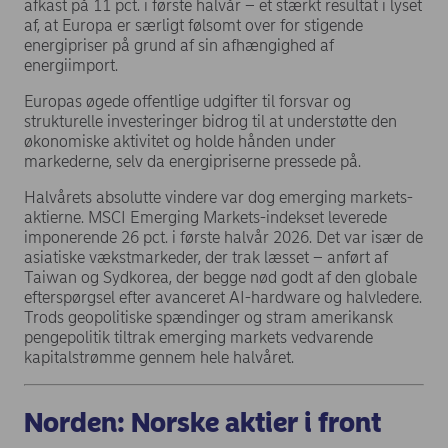
afkast på 11 pct. i første halvår – et stærkt resultat i lyset
af, at Europa er særligt følsomt over for stigende
energipriser på grund af sin afhængighed af
energiimport.
Europas øgede offentlige udgifter til forsvar og
strukturelle investeringer bidrog til at understøtte den
økonomiske aktivitet og holde hånden under
markederne, selv da energipriserne pressede på.
Halvårets absolutte vindere var dog emerging markets-
aktierne. MSCI Emerging Markets-indekset leverede
imponerende 26 pct. i første halvår 2026. Det var især de
asiatiske vækstmarkeder, der trak læsset – anført af
Taiwan og Sydkorea, der begge nød godt af den globale
efterspørgsel efter avanceret AI-hardware og halvledere.
Trods geopolitiske spændinger og stram amerikansk
pengepolitik tiltrak emerging markets vedvarende
kapitalstrømme gennem hele halvåret.
Norden: Norske aktier i front