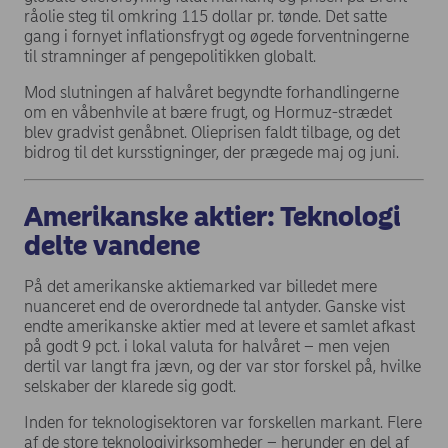
råolie steg til omkring 115 dollar pr. tønde. Det satte
gang i fornyet inflationsfrygt og øgede forventningerne
til stramninger af pengepolitikken globalt.
Mod slutningen af halvåret begyndte forhandlingerne
om en våbenhvile at bære frugt, og Hormuz-strædet
blev gradvist genåbnet. Olieprisen faldt tilbage, og det
bidrog til det kursstigninger, der prægede maj og juni.
Amerikanske aktier: Teknologi
delte vandene
På det amerikanske aktiemarked var billedet mere
nuanceret end de overordnede tal antyder. Ganske vist
endte amerikanske aktier med at levere et samlet afkast
på godt 9 pct. i lokal valuta for halvåret – men vejen
dertil var langt fra jævn, og der var stor forskel på, hvilke
selskaber der klarede sig godt.
Inden for teknologisektoren var forskellen markant. Flere
af de store teknologivirksomheder – herunder en del af