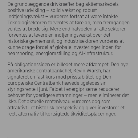
De grundlæggende drivkræfter bag aktiemarkedets
positive udvikling – solid vækst og robust
indtjeningsvækst – vurderes fortsat at være intakte.
Teknologisektoren forventes at føre an, men fremgangen
ventes at brede sig. Mere end halvdelen af alle sektorer
forventes at levere en indtjeningsvækst over det
historiske gennemsnit, og industrisektoren vurderes at
kunne drage fordel af globale investeringer inden for
nearshoring, energiomstilling og AI-infrastruktur.
På obligationssiden er billedet mere afdæmpet. Den nye
amerikanske centralbankchef, Kevin Warsh, har
signaleret en fast kurs mod prisstabilitet, og Den
Europæiske Centralbank hævede ligeledes sin
styringsrente i juni. Faldet i energipriserne reducerer
behovet for yderligere stramninger – men eliminerer det
ikke. Det aktuelle renteniveau vurderes dog som
attraktivt i et historisk perspektiv og giver investorer et
reelt alternativ til kortsigtede likviditetsplaceringer.