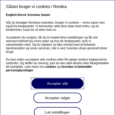
Gå til hovedindhold
Sådan bruger vi cookies i Nordea
English
Norsk
Svenska
Suomi
MARKEDSFØRINGSMATERIALE
Når du besøger Nordeas websites, bruger vi cookies – vores egne men
også fra tredjeparter. Vi behandler altid dine data med omhu, og du
bestemmer, hvad du vil dele med os.
07 JULI 2026
Accepterer du cookies, får du fx husket dine indstillinger og får vist
relevant indhold på vores sider og hos de tredjeparter, som vi
samarbejder med. Og du hjælper os ikke mindst med at forbedre
hjemmesiden og vores services, når vi ved, hvordan disse generelt bliver
Første halvår 2026:
brugt.
Stærke afkast trods
Du kan enten acceptere alle cookies eller frit vælge mellem kategorierne
nedenfor. Og skifter du mening, kan du kan altid ændre eller tilbagetrække
geopolitisk uro
dit samtykke. Læs mere om
cookies
og
hvordan vi behandler
personoplysninger
.
Accepter alle
Et halvår i to tempi
Accepter valgte
Ser man tilbage på første halvår 2026, er det svært at
undgå at dele det op i to ret forskellige perioder.
Luk indstillinger
Årets første måneder var præget af usikkerhed og