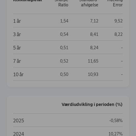
Ratio
afvigelse
Error
Risiko­nøgletal
1 år
1,54
7,12
9,52
3 år
0,54
8,41
8,22
5 år
Data no
0,51
8,24
-
7 år
Data no
0,52
11,65
-
10 år
Data no
0,50
10,93
-
Værdiudvikling i perioden (%)
Værdiudvikling i perioden (%)
2025
-0,58%
2024
10,27%