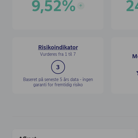
9,52
%
2
9,52 %
24,55
Risikoindikator
Vurderes fra 1 til 7
Mo
3
Baseret på seneste 5 års data - ingen
garanti for fremtidig risiko