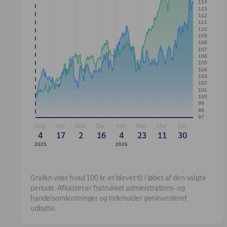
114
113
112
111
110
109
108
107
106
105
104
103
102
101
100
99
98
97
Aug
Sep
Nov
Dec
Feb
Mar
Maj
Jun
4
17
2
16
4
23
11
30
2025
2026
Grafen viser hvad 100 kr. er blevet til i løbet af den valgte
periode. Afkastet er fratrukket administrations- og
handelsomkostninger og indeholder geninvesteret
udbytte.