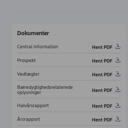
Dokumenter
Omkostninger
Dokumenter
Central Information
Hent PDF
(opens in new window)
Prospekt
Hent PDF
(opens in new window)
Vedtægter
Hent PDF
(opens in new window)
Bæredygtighedsrelaterede
Hent PDF
(opens in new window)
oplysninger
Halvårsrapport
Hent PDF
(opens in new window)
Årsrapport
Hent PDF
(opens in new window)