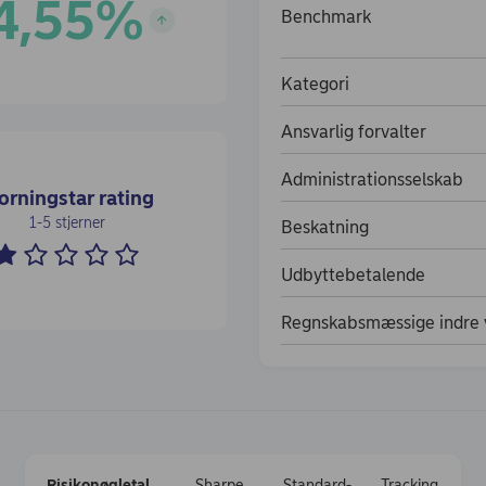
4,55
%
Benchmark
 %
Kategori
Ansvarlig forvalter
Administrationsselskab
rningstar rating
1-5 stjerner
Beskatning
Udbyttebetalende
Regnskabsmæssige indre v
Risiko­nøgletal
Sharpe
Standard­
Tracking