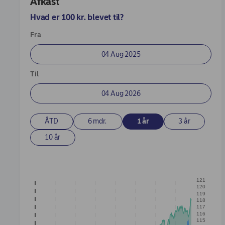
Afkast
Afkast
Beholdninger
Hvad er 100 kr. blevet til?
Enter Dates
Fra
Til
ÅTD
6 mdr.
1 år
3 år
10 år
121
120
119
118
117
116
115