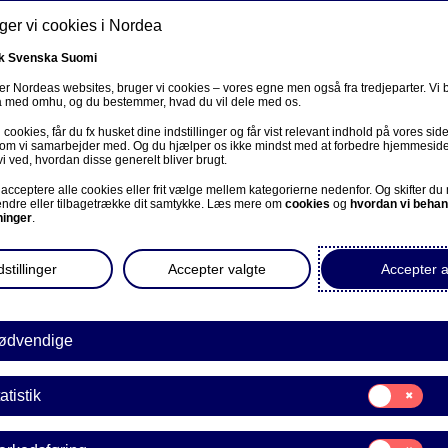
er vi cookies i Nordea
Søg
mation
Magasinet
Om Nordea Invest
k
Svenska
Suomi
r Nordeas websites, bruger vi cookies – vores egne men også fra tredjeparter. Vi
ta med omhu, og du bestemmer, hvad du vil dele med os.
cookies, får du fx husket dine indstillinger og får vist relevant indhold på vores sid
 som vi samarbejder med. Og du hjælper os ikke mindst med at forbedre hjemmesid
r
vi ved, hvordan disse generelt bliver brugt.
acceptere alle cookies eller frit vælge mellem kategorierne nedenfor. Og skifter du
ændre eller tilbagetrække dit samtykke. Læs mere om
cookies
og
hvordan vi behan
ninger
.
nde KL 1
stillinger
Accepter valgte
Accepter a
ødvendige
 new window)
Samtykke
atistik
til:
Statistik
r
Dokumenter
Omkostninger
Samtykke