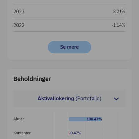
2023
8,21%
2022
-1,14%
Se mere
Beholdninger
Aktivallokering
(Portefølje)
Aktier
100.47%
Medici
Kontanter
-0.47%
Stabilt