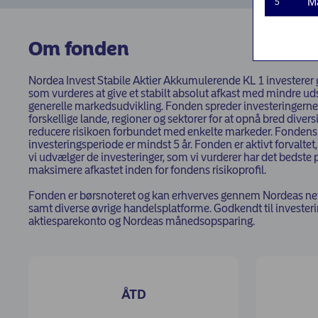
M
5
Om fonden
Nordea Invest Stabile Aktier Akkumulerende KL 1 investerer gl
som vurderes at give et stabilt absolut afkast med mindre u
generelle markedsudvikling. Fonden spreder investeringerne
forskellige lande, regioner og sektorer for at opnå bred divers
reducere risikoen forbundet med enkelte markeder. Fondens
investeringsperiode er mindst 5 år. Fonden er aktivt forvaltet, 
vi udvælger de investeringer, som vi vurderer har det bedste p
maksimere afkastet inden for fondens risikoprofil.
Fonden er børsnoteret og kan erhverves gennem Nordeas ne
samt diverse øvrige handelsplatforme. Godkendt til investeri
aktiesparekonto og Nordeas månedsopsparing.
ÅTD