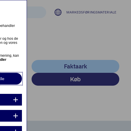
MARKEDSFØRINGSMATERIALE
 behandler
er og hos de
en og vores
 mening, kan
dler
Faktaark
(opens in new windo
Køb
lle
(opens in new windo