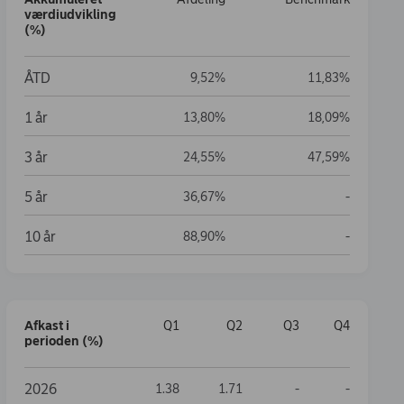
værdiudvikling
(%)
Akkumuleret værdiudvikling (%)
ÅTD
9,52%
11,83%
1 år
13,80%
18,09%
t available
3 år
24,55%
47,59%
t available
5 år
Data not a
36,67%
-
t available
10 år
Data not a
88,90%
-
Afkast i
Q1
Q2
Q3
Q4
perioden (%)
Afkast i perioden (%)
2026
Data not available
Data not a
1.38
1.71
-
-