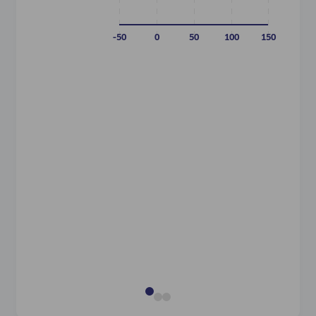
Kommun
ster
-50
0
50
100
150
It
Finans
Industr
Forsyn
Råvare
Andet