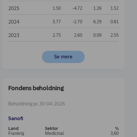
2025
1.50
-4.72
1.26
1.52
2024
5.77
-2.70
6.29
0.81
2023
2.75
2.60
0.09
2.55
Se mere
Fondens beholdning
Beholdning pr. 30-04-2026
nal
24.4%
US Dollar
Sanofi
 forbrug
16.86%
Euro
Frankrig
Medicinal
3,60