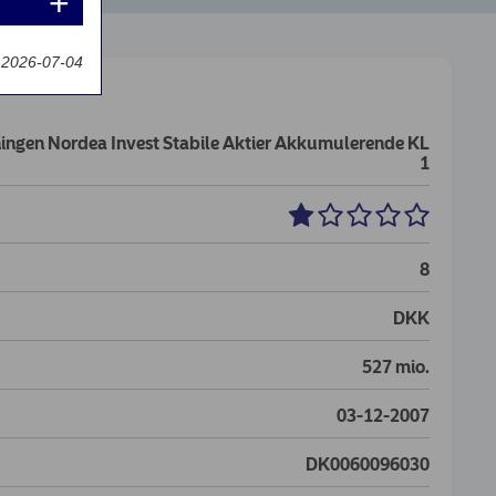
t 2026-07-04
ningen Nordea Invest Stabile Aktier Akkumulerende KL
1
8
DKK
527 mio.
03-12-2007
DK0060096030