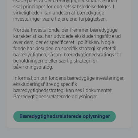
skade på et andet bæredygtighedsmål. Desuden
skal principper for god selskabsledelse følges. I
virkeligheden kan andelen af bæredygtige
investeringer være højere end forpligtelsen.
Nordea Invests fonde, der fremmer bæredygtige
karakteristika, har udvidede ekskluderingsfiltre ud
over dem, der er specificeret i politikken. Nogle
fonde har desuden en specifik strategi knyttet til
bæredygtighed, såsom bæredygtighedsratings for
beholdningerne eller særlig strategi for
påvirkningsdialog.
Information om fondens bæredygtige investeringer,
ekskluderingsfiltre og specifik
bæredygtighedsstrategi kan ses i dokumentet
Bæredygtighedsrelaterede oplysninger.
(opens in 
Bæredygtighedsrelaterede oplysninger