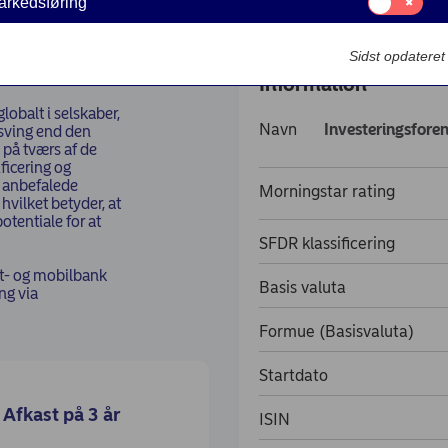
arkedsføring
til:
Markedsføring
Sidst opdatere
Information
obalt i selskaber,
Navn
Investeringsfore
dsving end den
 på tværs af de
ificering og
 anbefalede
Morningstar rating
hvilket betyder, at
otentiale for at
SFDR klassificering
t- og mobilbank
Basis valuta
ng via
Formue (Basisvaluta)
Startdato
Afkast på 3 år
ISIN